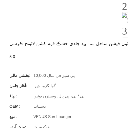
ئون فيشن ساحل سن بيڊ جلدي خشڪ فوم کشن لائونج ڪرسي
5.0
10,000 پي سيز في سال
بخشي مالي:
گوانگزو، چين
آغاز جامن:
ٽي / ٽي، پي پال، ويسٽرن يونين
بهاءَ:
دستياب
OEM:
VENUS Sun Lounger
موڊ:
هڪ سيٽ
منٽ.آرڊر: