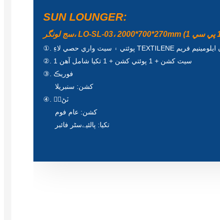
SUN LOUNGER:
ءِ TEXTILENE ڪپڙي سان ايلومينيم فريم
②. 1 سيٽ کشن + 1 پوئتي کشن + 1 تکيا شامل آهن
③. فوريڪ
کشن: سنبريلا
④. भُٽڻ
کشن: عام فوم
تکيا: پالئیےسٹر فائبر