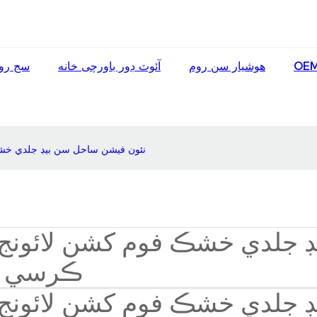
OEM
هوشيار سن روم
آئوٽ ڊور باورچی خانه
سج رو
نئون فيشن ساحل سن بيڊ جلدي خ