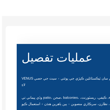
عمليات تفصيل
VENUS سج لاؤنجر، ايلومينيم فريم سان ٽيڪسٽائلين ڪپڙي جي پوئتي ۽ سيٽ جي حصي
لاءِ
وڏي پيماني تي patio، صحن، balconies، باغن، ساحل، ترڻ جي تلاء، ڪيفي، ريسٽورنٽ،