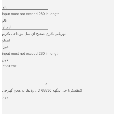
input must not exceed 280 in length!
نالو
مهرباني ڪري صحيح اي ميل پتو داخل ڪريو!
ايميلو
input must not exceed 280 in length!
فون
ٽيڪسٽريا جي ڊيگهه 65530 کان وڌيڪ نه هجڻ گهرجي!
مواد