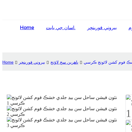
م
بيروني فورينچر
اسان جي بابت.
Home
شڪ فوم کشن لائونج ڪرسي
ٻاھرين سج لاؤنج
بيروني فورينچر
Home