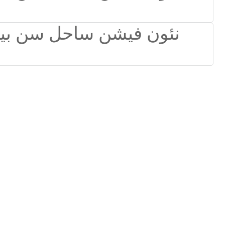
Suomi
lietuvių
svenska
Eesti
Gaeilgenah
Polski
한국어
Malagasy fiteny
Corsu
èdè Yorùbá
Tiếng Việt
Монгол