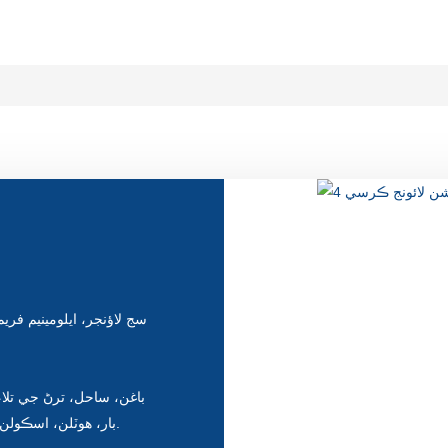
بار، هوٽلن، اسڪولن، نظارن، سرڪاري منصوبن ۽ ٻين ٻاهرين هنڌن ۾ استعمال ڪيو.