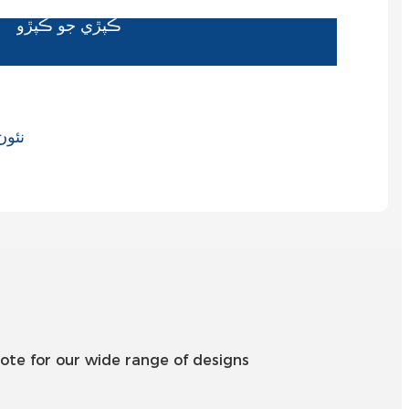
ڪپڙي جو ڪپڙو
Slovenčina
Српски
Точики
Shqip
Қазақ Тілі
Bosanski
italiano
Кыргызча
Lëtzebuergesch
Magyar
ote for our wide range of designs
हिन्दी