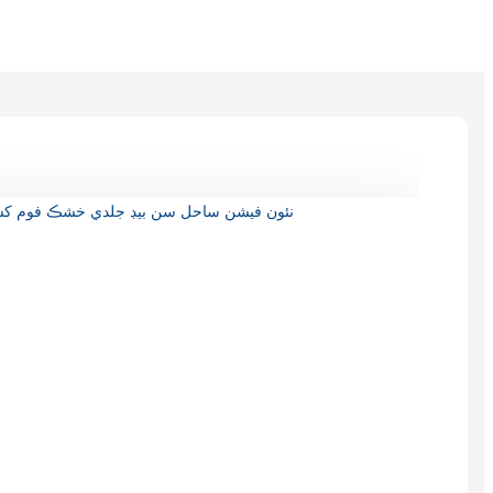
Burmese
Sesotho
čeština
ภาษาไทย
norsk
Afrikaans
latviešu valoda‎
ქართველი
Xhosa
Latin
Hausa