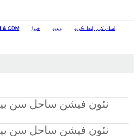
English
اسان کي رابط ڪريو
ويڊيو
خبرا
 & ODM
Ōlelo Hawaiʻi
Faasamoa
Maltese
Español
Galego
Português
Frysk
Nederlands
Gàidhlig