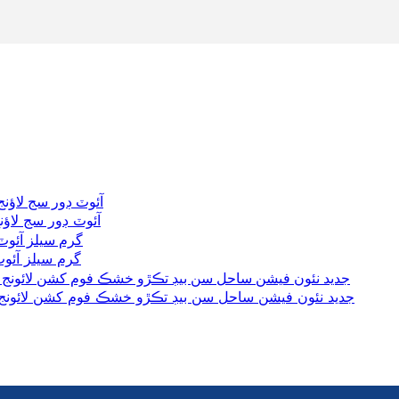
آئوٽ ڊور سج لاؤن
گرم سيلز آئوٽ 
جديد نئون فيشن ساحل سن بيڊ تڪڙو خشڪ فوم کشن لائونج ڪ