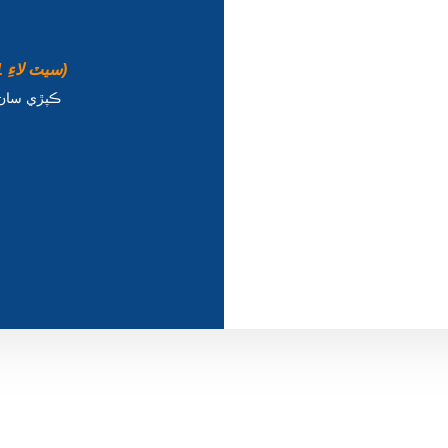
سج لونگر، LO-SL-03، 2000*700*270mm (1 سيٽ لاءِ 1 پي سي)
①. پوئتي ۽ سيٽ واري حصي لا