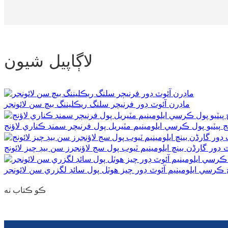
لاڳاپيل شيون
ماڊرن آئوٽ ڊور فرنيچر سلنگ ريڪليننگ بيچ سن لائونجر
ج پيٽيو پول ڪرسي ايلومينيم مٽيريل پول فرنيچر سمنڊ ڪناري لاؤنج
ڊور گارڈن بينچ ايلومينيم ٽيوب پول سج لاؤنجرز سن بيڊ چيز لائونج
رسي ايلومينيم آئوٽ ڊور چيز ھوٽل پول سائڊ لگزري سن لائونجر
ڪو ڪتاب نه