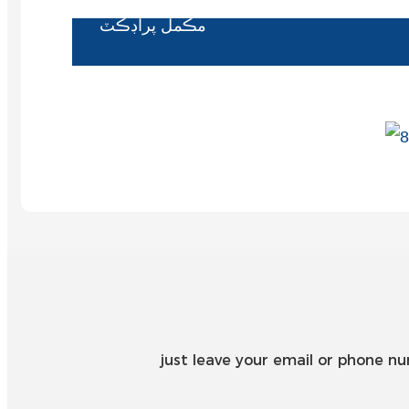
مڪمل پراڊڪٽ
just leave your email or phone n