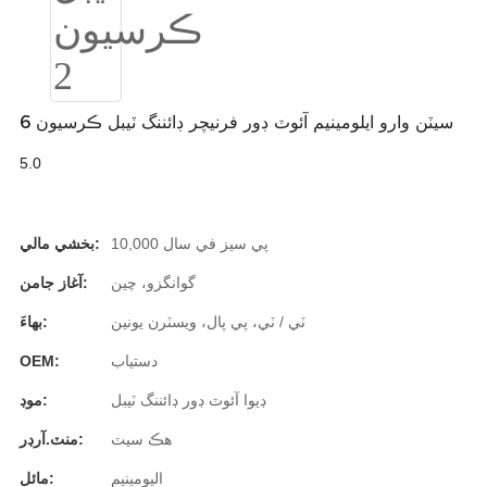
Burmese
Sesotho
čeština
6 سيٽن وارو ايلومينيم آئوٽ ڊور فرنيچر ڊائننگ ٽيبل ڪرسيون
ภาษาไทย
5.0
norsk
Afrikaans
10,000 پي سيز في سال
بخشي مالي:
گوانگزو، چين
آغاز جامن:
latviešu valoda‎
ٽي / ٽي، پي پال، ويسٽرن يونين
بهاءَ:
ქართველი
دستياب
OEM:
Xhosa
ڊيوا آئوٽ ڊور ڊائننگ ٽيبل
موڊ:
Latin
هڪ سيٽ
منٽ.آرڊر:
Hausa
اليومينيم
مائل: