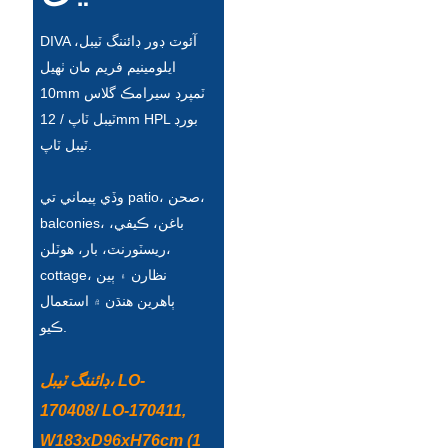
Slovenčina
DIVA آئوٽ ڊور ڊائننگ ٽيبل،
ايلومينيم فريم مان ٺهيل
Српски
10mm ٽمپرڊ سيرامڪ گلاس
Точики
ٽيبل ٽاپ / 12mm HPL بورڊ
ٽيبل ٽاپ.
Shqip
Қазақ Тілі
وڏي پيماني تي patio، صحن،
balconies، باغن، ڪيفي،
Bosanski
ريسٽورنٽ، بار، هوٽلن،
italiano
cottage، نظارن ۽ ٻين
ٻاهرين هنڌن ۾ استعمال
Кыргызча
ڪيو.
Lëtzebuergesch
ڊائننگ ٽيبل، LO-
Magyar
170408/ LO-170411,
हिन्दी
W183xD96xH76cm (1