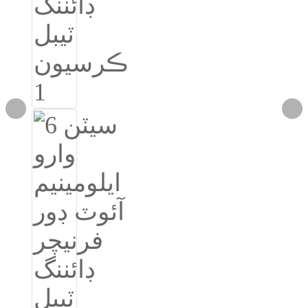
Igbo
አማርኛ
Pilipino
français
Af Soomaali
Shona
Sugbuanon
Euskara
ລາວ
Zulu
Slovenščina