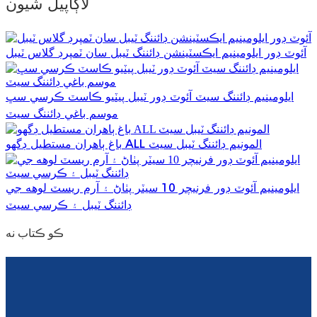
لاڳاپيل شيون
Esperanto
Hmong
آئوٽ ڊور ايلومينيم ايڪسٽينشن ڊائننگ ٽيبل سان ٽمپرڊ گلاس ٽيبل
नेपाली
ايلومينيم ڊائننگ سيٽ آئوٽ ڊور ٽيبل پيٽيو ڪاسٽ ڪرسي سڀ
موسم باغي ڊائننگ سيٽ
باغ ٻاهران مستطيل ڊگهو ALL المونيم ڊائننگ ٽيبل سيٽ
ايلومينيم آئوٽ ڊور فرنيچر 10 سيٽر پٺاڻ ۽ آرم ريسٽ لوهه جي
ڊائننگ ٽيبل ۽ ڪرسي سيٽ
ڪو ڪتاب نه