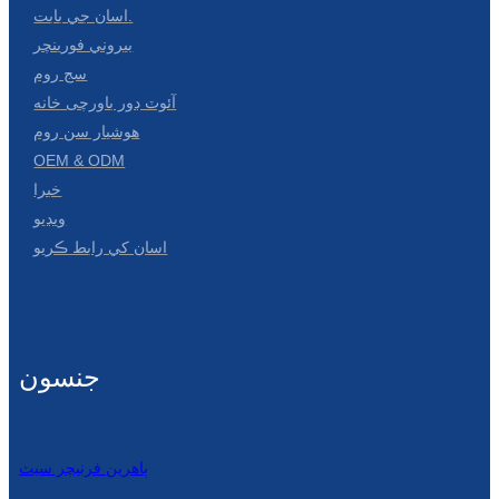
اسان جي بابت.
بيروني فورينچر
سج روم
آئوٽ ڊور باورچی خانه
هوشيار سن روم
OEM & ODM
خبرا
ويڊيو
اسان کي رابط ڪريو
جنسون
ٻاهرين فرنيچر سيٽ