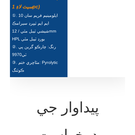
Íslenska
سيٽ لاءِ 1pc)
①. ايلومينيم فريم سان 10
Hrvatski
ايم ايم ٽيپرڊ سيرامڪ
Македонски
شيشي ٽيبل مٿي / 12mm
HPL بورڊ ٽيبل مٿي
سنڌي
②. رنگ: چارڪو گرين پي
русский
ٽي9970
③. مٿاڇري ختم: Pyrolytic
اردو
ڪوٽنگ
יידיש
Українська
தமிழ்
پيداوار جي
български
తెలుగు
درخواست