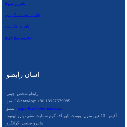
ٻاهرين سوفا
ٻاهران ٽيبل ۽ ڪرسي
ٻاهرين ڪرسي
ٻاھرين سج لاؤنج
اسان رابطو
رابطو شخص: جيني
ميڙ. / WhatsApp: +86 18927579085
export02@lofurniture.com
ايميلو:
آفيس: 13 هين منزل، ويسٽ ٽاور آف گوم سمارٽ سٽي، پازو ايونيو،
هائيزو ضلعي، گوانگزو