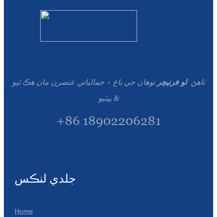
ٺاهڻ
لو فرنيچر
توهان جي باغ ۾ جمالياتي عنصرن مان هڪ ٿيو
& پيٽيو
+86 18902206281
جلدي لنڪس
Home