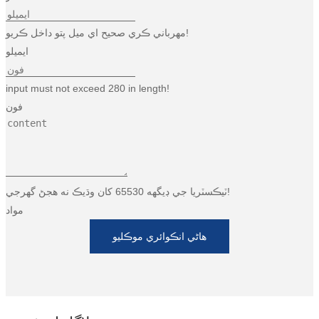
Türkçe
مهرباني ڪري صحيح اي ميل پتو داخل ڪريو!
فارسی
ايميلو
հայերեն
input must not exceed 280 in length!
Azərbaycan
فون
עִבְרִית
Kurmancî
العربية
ٽيڪسٽريا جي ڊيگهه 65530 کان وڌيڪ نه هجڻ گهرجي!
مواد
O'zbek
هاڻي انڪوائري موڪليو
繁體中文
中文
ئۇيغۇرچە