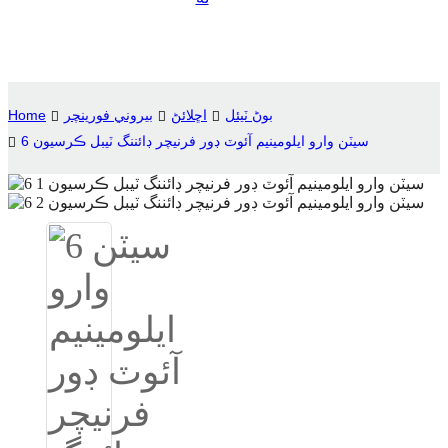
Suomi
lietuvių
svenska
بوڻ ٽيئل
اڇلائڻ
بيروني فورينچر
Home
Eesti
6 سيٽن وارو ايلومينيم آئوٽ ڊور فرنيچر ڊائننگ ٽيبل ڪرسيون
Gaeilgenah
Polski
한국어
Malagasy fiteny
Corsu
èdè Yorùbá
Tiếng Việt
Монгол