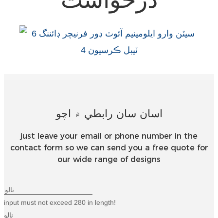
Беларуская
ਪੰਜਾਬੀ
বাংলা
dansk
മലയാളം
मराठी
اسان سان رابطي ۾ اچو
ಕನ್ನಡ
just leave your email or phone number in the
ગુજરાતી
contact form so we can send you a free quote for
ଓଡ଼ିଆ
our wide range of designs
Basa Jawa
bahasa Indonesia
input must not exceed 280 in length!
Sundanese
نالو