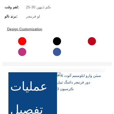
Română
25-30 ڪم ڏينهن
اهم وقت:
Kiswahili
لو فرنيچر
برنڊ نالو:
ខ្មែរ
Design Customization
日语
Maori
Deutsch
සිංහල
Català
عمليات
Bahasa Melayu
Cymraeg
پښتو
تفصيل
Ελληνικά