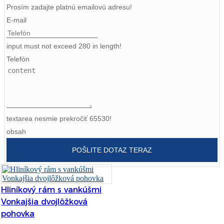
Prosím zadajte platnú emailovú adresu!
Burmese
E-mail
Sesotho
input must not exceed 280 in length!
čeština
Telefón
ภาษาไทย
norsk
Afrikaans
textarea nesmie prekročiť 65530!
latviešu valoda‎
obsah
POŠLITE DOTAZ TERAZ
ქართველი
Xhosa
Hliníkový rám s vankúšmi
Latin
Vonkajšia dvojlôžková
Hausa
pohovka