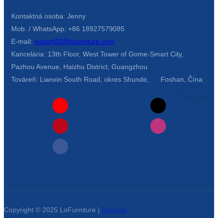
Беларуская
Kontaktná osoba: Jenny
ਪੰਜਾਬੀ
Mob. / WhatsApp: +86 18927579085
বাংলা
E-mail:
export02@lofurniture.com
Kancelária: 13th Floor, West Tower of Gome-Smart City,
dansk
Pazhou Avenue, Haizhu District, Guangzhou
മലയാളം
Továreň: Lianxin South Road, okres Shunde, Foshan, Čína
मराठी
ಕನ್ನಡ
ગુજરાતી
ଓଡ଼ିଆ
Basa Jawa
bahasa Indonesia
Copyright © 2025 LoFurniture |
Sitemap
Sundanese