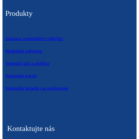
Íslenska
Produkty
Hrvatski
Македонски
Súprava vonkajšieho nábytku
سنڌي
Vonkajšia pohovka
русский
Vonkajší stôl a stolička
اردو
Vonkajšie kreslo
יידיש
Vonkajšie ležadlo na opaľovanie
Українська
தமிழ்
български
Kontaktujte nás
తెలుగు