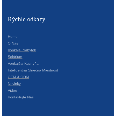
Slovenčina
Rýchle odkazy
Српски
Точики
Home
Shqip
O Nás
Қазақ Тілі
Vonkajší Nábytok
Solárium
Bosanski
Vonkajšia Kuchyňa
italiano
Inteligentná Slnečná Miestnosť
OEM & ODM
Кыргызча
Novinky
Lëtzebuergesch
Video
Kontaktujte Nás
Magyar
हिन्दी