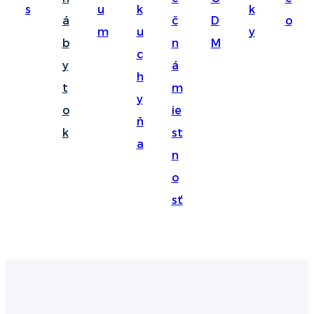
s
u
k
k
Suomi
á
č
D
o
m
u
y
lietuvių
b
n
M
c
y
á
svenska
h
t
m
Eesti
y
o
ie
Gaeilgenah
ň
k
st
a
Polski
n
한국어
o
sť
Malagasy fiteny
Corsu
èdè Yorùbá
Tiếng Việt
Монгол