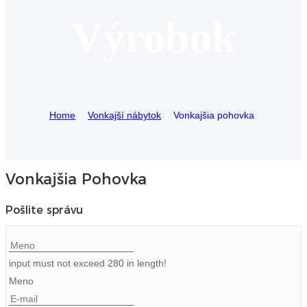
Výrobok
Igbo
አማርኛ
Pilipino
français
Home
Vonkajší nábytok
Vonkajšia pohovka
Af Soomaali
Shona
Vonkajšia Pohovka
Sugbuanon
Pošlite správu
Euskara
ລາວ
input must not exceed 280 in length!
Zulu
Meno
Slovenščina