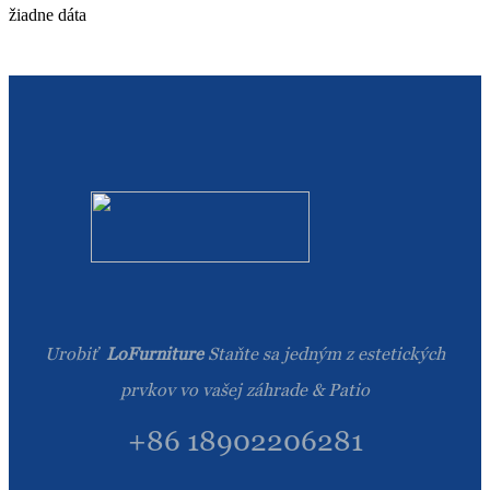
Română
žiadne dáta
Kiswahili
ខ្មែរ
日语
Maori
Deutsch
සිංහල
Català
Urobiť
LoFurniture
Staňte sa jedným z estetických
Bahasa Melayu
prvkov vo vašej záhrade & Patio
Cymraeg
+86 18902206281
پښتو
Ελληνικά