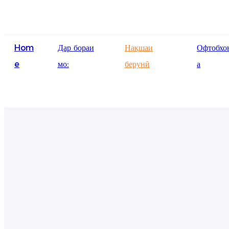
Hom
Дар бораи
Нақшаи
Офтобхо
e
мо:
берунӣ
а