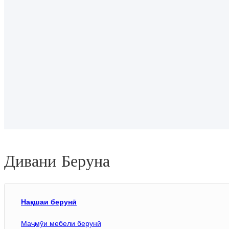
Дивани Беруна
Нақшаи берунӣ
Маҷмӯи мебели берунӣ