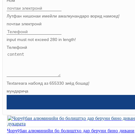
Ном
Лутфан нишонаи имейли амалкунандаро ворид намоед!
почтаи электронӣ
input must not exceed 280 in length!
Телефонӣ
Textareara набояд аз 655330 зиёд бошад!
мундариҷа
Чорчӯбаи алюминийи бо болиштҳо дар беруни бино дивани