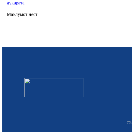
дукарата
Маълумот нест
со