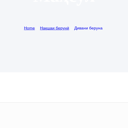
Home
Нақшаи берунӣ
Дивани беруна