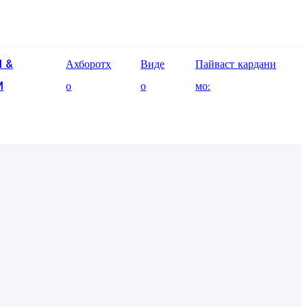
English
 &
Ахборотҳ
Виде
Пайваст кардани
Ōlelo Hawaiʻi
M
о
о
мо:
Faasamoa
Maltese
Español
Galego
Português
Frysk
Nederlands
Gàidhlig