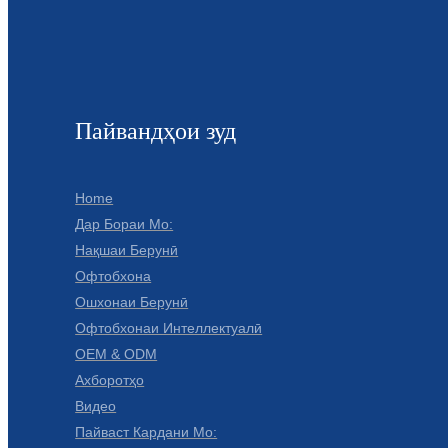
Пайвандҳои зуд
Home
Дар Бораи Мо:
Нақшаи Берунӣ
Офтобхона
Ошхонаи Берунӣ
Офтобхонаи Интеллектуалӣ
OEM & ODM
Ахборотҳо
Видео
Пайваст Кардани Мо: