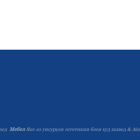
зед
Мебел
Яке аз унсурҳои эстетикии боғи худ шавед & Аӣ