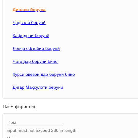
Маҷмӯаи дивани берунӣ
Дивани беруна
Мизу курсии беруна
Ҷадвали берунӣ
Ҷадваи охирин
Кафедраи берунӣ
Лонҷи офтобии берунӣ
Чатр дар беруни бино
Курси овезон дар беруни бино
Дигар Маҳсулоти берунӣ
Паём фиристед
input must not exceed 280 in length!