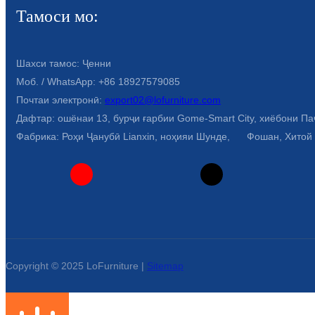
Тамоси мо:
Шахси тамос: Ҷенни
Моб. / WhatsApp: +86 18927579085
Почтаи электронӣ:
export02@lofurniture.com
Дафтар: ошёнаи 13, бурҷи ғарбии Gome-Smart City, хиёбони Па
Фабрика: Роҳи Ҷанубӣ Lianxin, ноҳияи Шунде, Фошан, Хитой
Copyright © 2025 LoFurniture |
Sitemap