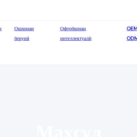
н
Ошхонаи
Офтобхонаи
OEM
берунӣ
интеллектуалӣ
OD
Маҳсул