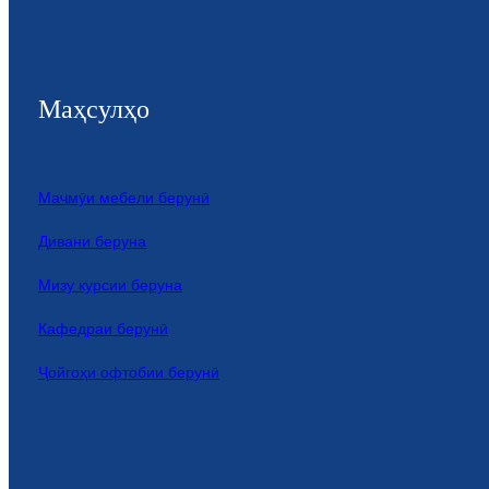
Маҳсулҳо
Маҷмӯи мебели берунӣ
Дивани беруна
Мизу курсии беруна
Кафедраи берунӣ
Ҷойгоҳи офтобии берунӣ