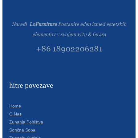
Naredi
LoFurniture
Postanite eden izmed estetskih
elementov v svojem vrtu & terasa
+86 18902206281
hitre povezave
Home
O Nas
Zunanja Pohištva
Sončna Soba