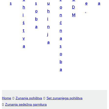
s
s
u
e
a
Suomi
h
o
D
o
h
.
lietuvių
i
n
M
b
i
š
č
svenska
a
n
t
n
Eesti
j
v
a
Gaeilgenah
a
a
s
Polski
o
한국어
b
a
Malagasy fiteny
Corsu
èdè Yorùbá
Home
Zunanja pohištva
Set zunanjega pohištva
Tiếng Việt
Zunanja sedežna garnitura
Монгол