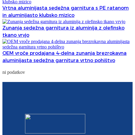
Vrtna aluminijasta sedežna garnitura s PE ratanom
in aluminijasto klubsko mizico
Zunanja sedežna garnitura iz aluminija z olefinsko
tkano vrvjo
OEM vroče prodajana 4-delna zunanja brezrokavna
aluminijasta sedežna garnitura vrtno pohištvo
ni podatkov