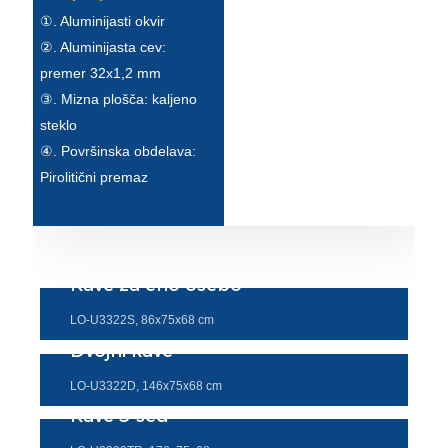
①. Aluminijasti okvir
②. Aluminijasta cev:
premer 32x1,2 mm
③. Mizna plošča: kaljeno
steklo
④. Površinska obdelava:
Pirolitični premaz
Kavč za eno osebo
LO-U3322S, 86x75x68 cm
Dvojni kavč
LO-U3322D, 146x75x68 cm
Kavč 3-sed