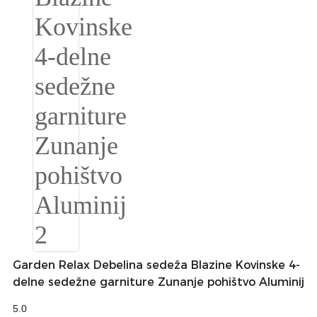
Română
Kiswahili
ខ្មែរ
日语
Maori
Deutsch
සිංහල
Català
Bahasa Melayu
Cymraeg
Garden Relax Debelina sedeža Blazine Kovinske 4-
delne sedežne garniture Zunanje pohištvo Aluminij
پښتو
5.0
Ελληνικά