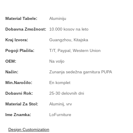
Slovenčina
Material Tabele:
Aluminiju
Српски
Dobavna Zmožnost:
10.000 kosov na leto
Точики
Kraj Izvora:
Guangzhou, Kitajska
Shqip
Pogoji Plačila:
T/T, Paypal, Western Union
Қазақ Тілі
OEM:
Na voljo
Bosanski
Način:
Zunanja sedežna garnitura PUPA
italiano
Min.Naročilo:
En komplet
Кыргызча
Dobavni Rok:
25-30 delovnih dni
Lëtzebuergesch
Material Za Stol:
Aluminij, vrv
Ime Znamka:
LoFurniture
Magyar
हिन्दी
Design Customization