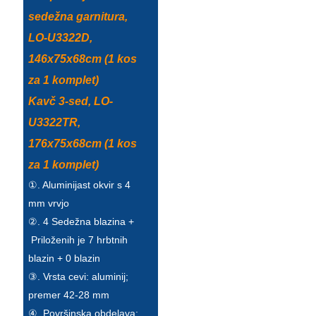
sedežna garnitura,
Türkçe
LO-U3322D,
فارسی
146x75x68cm (1 kos
հայերեն
za 1 komplet)
Kavč 3-sed, LO-
Azərbaycan
U3322TR,
עִבְרִית
176x75x68cm (1 kos
Kurmancî
za 1 komplet)
①. Aluminijast okvir s 4
العربية
mm vrvjo
O'zbek
②. 4 Sedežna blazina +
Priloženih je 7 hrbtnih
繁體中文
blazin + 0 blazin
中文
③. Vrsta cevi: aluminij;
premer 42-28 mm
ئۇيغۇرچە
④. Površinska obdelava: