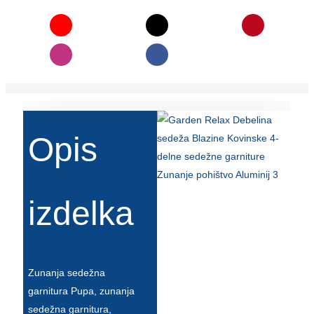
Íslenska
Hrvatski
Македонски
سنڌي
русский
Opis
اردو
יידיש
izdelka
Українська
தமிழ்
български
Zunanja sedežna
తెలుగు
garnitura Pupa, zunanja
sedežna garnitura,