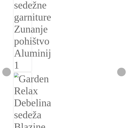
Burmese
Sesotho
čeština
ภาษาไทย
norsk
Afrikaans
latviešu valoda‎
ქართველი
Xhosa
Latin
Hausa