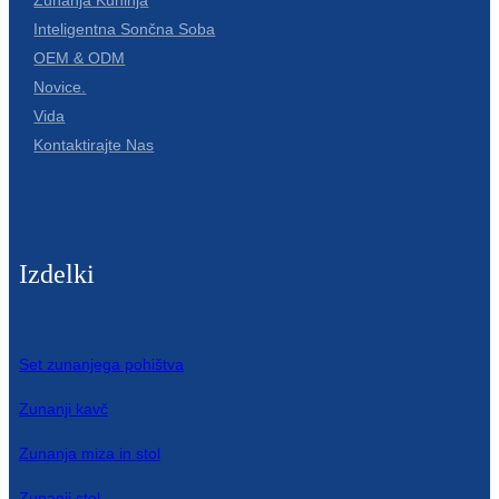
Zunanja Kuhinja
Inteligentna Sončna Soba
OEM & ODM
Novice.
Vida
Kontaktirajte Nas
Izdelki
Set zunanjega pohištva
Zunanji kavč
Zunanja miza in stol
Zunanji stol