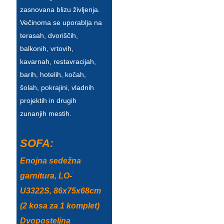
Беларуская
zasnovana blizu življenja.
ਪੰਜਾਬੀ
Večinoma se uporablja na
terasah, dvoriščih,
বাংলা
balkonih, vrtovih,
dansk
kavarnah, restavracijah,
barih, hotelih, kočah,
മലയാളം
šolah, pokrajini, vladnih
projektih in drugih
मराठी
zunanjih mestih.
ಕನ್ನಡ
ગુજરાતી
SOFA:
ଓଡ଼ିଆ
Enojna sedežna
garnitura, LO-
Basa Jawa
U3322S, 86x75x68cm
bahasa Indonesia
(2 kosa za 1 komplet)
Sundanese
Dvoposteljna