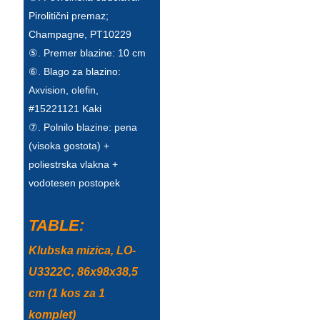
Esperanto
Pirolitični premaz;
Champagne, PT10229
Hmong
⑤. Premer blazine: 10 cm
नेपाली
⑥. Blago za blazino:
Axvision, olefin,
#15221121 Kaki
⑦. Polnilo blazine: pena
(visoka gostota) +
poliestrska vlakna +
vodotesen postopek
TABLE:
Klubska mizica, LO-
U3322C, 86x98x38,5
cm (1 kos za 1
komplet)