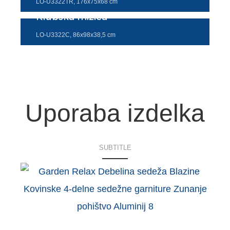
LO-U3322TR, 176x75x68 cm
Klubska mizica
LO-U3322C, 86x98x38,5 cm
Uporaba izdelka
SUBTITLE