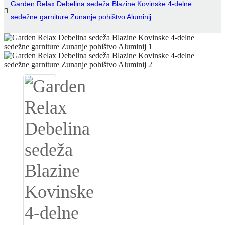
Garden Relax Debelina sedeža Blazine Kovinske 4-delne
sedežne garniture Zunanje pohištvo Aluminij
Igbo
አማርኛ
Pilipino
français
Af Soomaali
Shona
Sugbuanon
Euskara
ລາວ
Zulu
Slovenščina