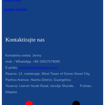
Zunanji ležalnik
Kontaktirajte nas
Kontaktna oseba: Jenny
mob. / WhatsApp: +86 18927579085
E-pošta:
export02@lofurniture.com
Pisarna: 13. nadstropje, West Tower of Gome-Smart City,
Pazhou Avenue, Haizhu District, Guangzhou
Tovarna: Lianxin South Road, okrožje Shunde, Foshan,
Kitajska