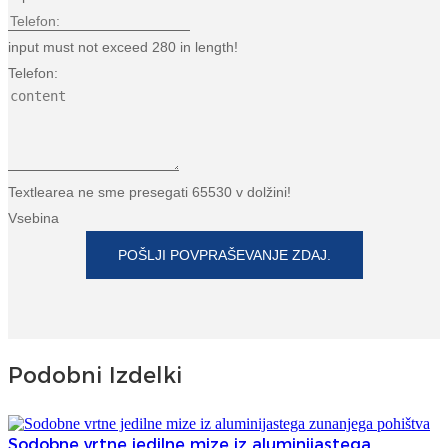
input must not exceed 280 in length!
Telefon:
Textlearea ne sme presegati 65530 v dolžini!
Vsebina
POŠLJI POVPRAŠEVANJE ZDAJ.
Podobni Izdelki
Sodobne vrtne jedilne mize iz aluminijastega