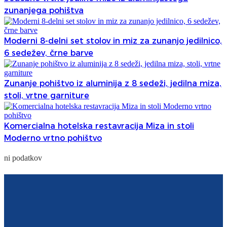
zunanjega pohištva
Moderni 8-delni set stolov in miz za zunanjo jedilnico,
6 sedežev, črne barve
Zunanje pohištvo iz aluminija z 8 sedeži, jedilna miza,
stoli, vrtne garniture
Komercialna hotelska restavracija Miza in stoli
Moderno vrtno pohištvo
ni podatkov