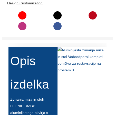
Design Customization
Slovenčina
Српски
Точики
Shqip
Қазақ Тілі
Opis
Bosanski
italiano
Кыргызча
izdelka
Lëtzebuergesch
Zunanja miza in stoli
Magyar
LEONIE, stol iz
हिन्दी
aluminijastega okvirja s