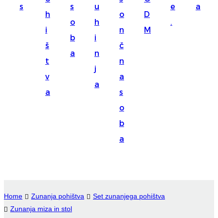
s
s
u
e
a
Suomi
h
o
D
o
h
.
lietuvių
i
n
M
b
i
š
č
svenska
a
n
t
n
Eesti
j
v
a
Gaeilgenah
a
a
s
Polski
o
한국어
b
a
Malagasy fiteny
Corsu
èdè Yorùbá
Home
Zunanja pohištva
Set zunanjega pohištva
Tiếng Việt
Zunanja miza in stol
Монгол