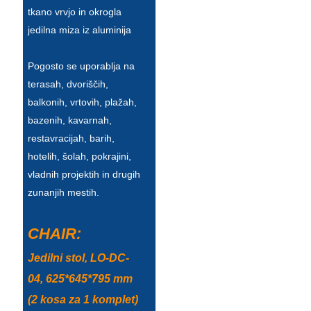
tkano vrvjo in okrogla
Íslenska
jedilna miza iz aluminija
Hrvatski
Pogosto se uporablja na
Македонски
terasah, dvoriščih,
سنڌي
balkonih, vrtovih, plažah,
bazenih, kavarnah,
русский
restavracijah, barih,
اردو
hotelih, šolah, pokrajini,
vladnih projektih in drugih
יידיש
zunanjih mestih.
Українська
CHAIR:
தமிழ்
Jedilni stol, LO-DC-
български
04, 625*645*795 mm
తెలుగు
(2 kosa za 1 komplet)