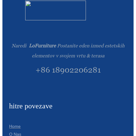
Naredi
LoFurniture
Postanite eden izmed estetskih
elementov v svojem vrtu & terasa
+86 18902206281
hitre povezave
Home
O Nas