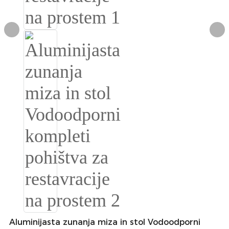
Burmese
Sesotho
čeština
ภาษาไทย
norsk
Afrikaans
latviešu valoda‎
ქართველი
Xhosa
Latin
Hausa
Aluminijasta zunanja miza in stol Vodoodporni