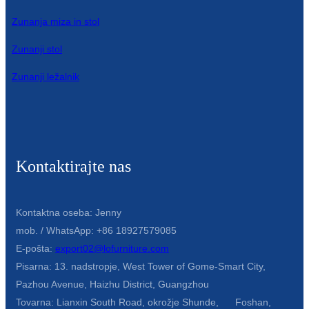
Zunanja miza in stol
Zunanji stol
Zunanji ležalnik
Kontaktirajte nas
Kontaktna oseba: Jenny
mob. / WhatsApp: +86 18927579085
E-pošta:
export02@lofurniture.com
Pisarna: 13. nadstropje, West Tower of Gome-Smart City,
Pazhou Avenue, Haizhu District, Guangzhou
Tovarna: Lianxin South Road, okrožje Shunde, Foshan,