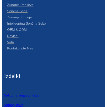
Zunanja Pohištva
Sončna Soba
Zunanja Kuhinja
Inteligentna Sončna Soba
OEM & ODM
Novice.
Vida
Kontaktirajte Nas
Izdelki
Set zunanjega pohištva
Zunanji kavč