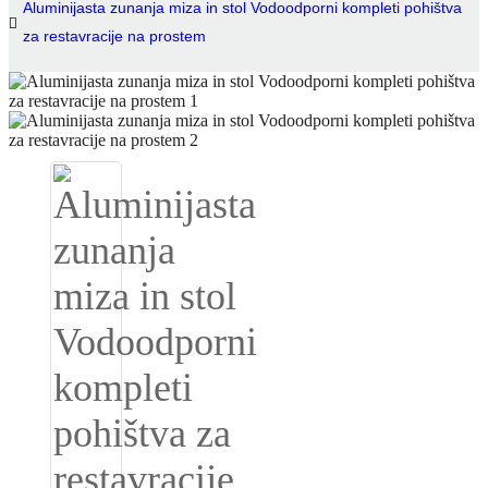
Aluminijasta zunanja miza in stol Vodoodporni kompleti pohištva
za restavracije na prostem
Igbo
አማርኛ
Pilipino
français
Af Soomaali
Shona
Sugbuanon
Euskara
ລາວ
Zulu
Slovenščina