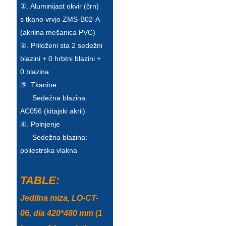
Беларуская
①. Aluminijast okvir (črn)
s tkano vrvjo ZMS-B02-A
ਪੰਜਾਬੀ
(akrilna mešanica PVC)
বাংলা
②. Priloženi sta 2 sedežni
blazini + 0 hrbtni blazini +
dansk
0 blazina
മലയാളം
③. Tkanine
Sedežna blazina:
मराठी
AC056 (kitajski akril)
ಕನ್ನಡ
④. Polnjenje
Sedežna blazina:
ગુજરાતી
poliestrska vlakna
ଓଡ଼ିଆ
TABLE:
Basa Jawa
Jedilna miza, LO-CT-
bahasa Indonesia
06, dia 420*480 mm (1
Sundanese