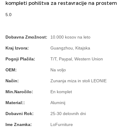
kompleti pohištva za restavracije na prostem
Română
5.0
Kiswahili
ខ្មែរ
Dobavna Zmožnost:
10.000 kosov na leto
日语
Kraj Izvora:
Guangzhou, Kitajska
Maori
Pogoji Plačila:
T/T, Paypal, Western Union
Deutsch
OEM:
Na voljo
සිංහල
Način:
Zunanja miza in stoli LEONIE
Català
Min.Naročilo:
En komplet
Bahasa Melayu
Material::
Aluminij
Cymraeg
Dobavni Rok:
25-30 delovnih dni
پښتو
Ime Znamka:
LoFurniture
Ελληνικά