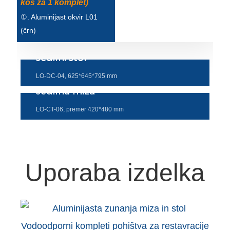
kos za 1 komplet)
Türkçe
①. Aluminijast okvir L01
(črn)
فارسی
հայերեն
Jedilni stol
Azərbaycan
LO-DC-04, 625*645*795 mm
Jedilna miza
עִבְרִית
LO-CT-06, premer 420*480 mm
Kurmancî
العربية
O'zbek
Uporaba izdelka
繁體中文
中文
ئۇيغۇرچە