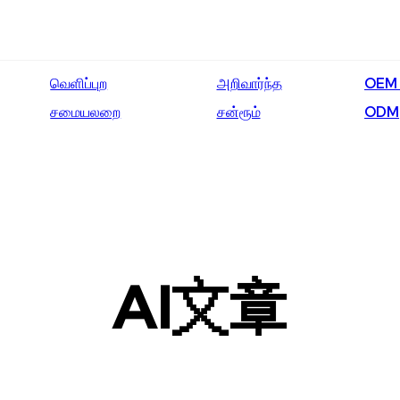
வெளிப்புற
அறிவார்ந்த
OEM
சமையலறை
சன்ரூம்
ODM
AI文章