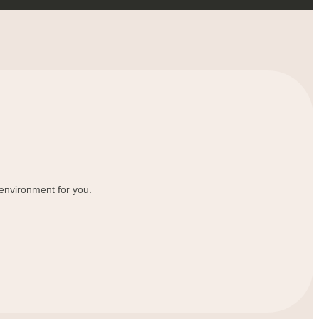
Igbo
አማርኛ
Pilipino
français
Af Soomaali
Shona
 environment for you.
Sugbuanon
Euskara
ລາວ
Zulu
Slovenščina