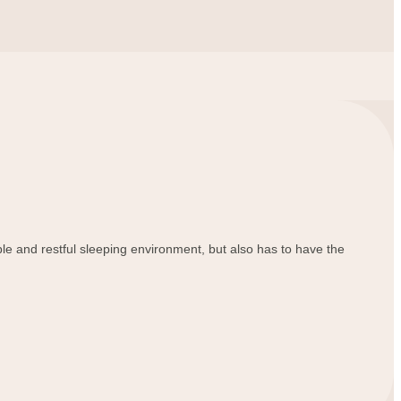
Burmese
Sesotho
čeština
ภาษาไทย
norsk
Afrikaans
latviešu valoda‎
ble and restful sleeping environment, but also has to have the
ქართველი
Xhosa
Latin
Hausa