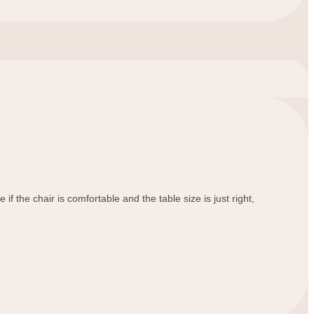
Română
Kiswahili
ខ្មែរ
日语
Maori
Deutsch
සිංහල
if the chair is comfortable and the table size is just right,
Català
Bahasa Melayu
Cymraeg
پښتو
Ελληνικά