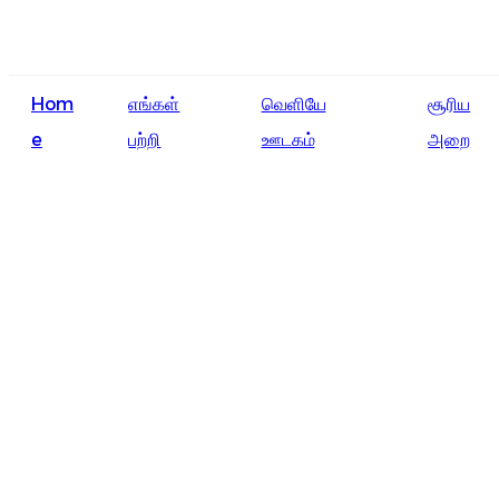
Hom
எங்கள்
வெளியே
சூரிய
e
பற்றி
ஊடகம்
அறை