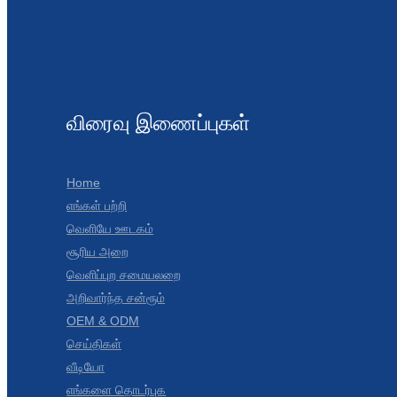
விரைவு இணைப்புகள்
Home
எங்கள் பற்றி
வெளியே ஊடகம்
சூரிய அறை
வெளிப்புற சமையலறை
அறிவார்ந்த சன்ரூம்
OEM & ODM
செய்திகள்
வீடியோ
எங்களை தொடர்புக