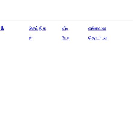
English
 &
செய்திக
வீடி
எங்களை
Ōlelo Hawaiʻi
ள்
யோ
தொடர்புக
Faasamoa
Maltese
Español
Galego
Português
Frysk
Nederlands
Gàidhlig