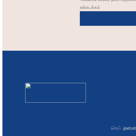
உள்ளடக்கம்
செய்
தளபாட