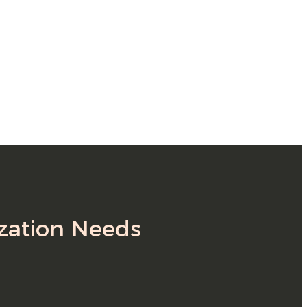
Suomi
lietuvių
svenska
Eesti
Gaeilgenah
Polski
한국어
Malagasy fiteny
ization Needs
Corsu
èdè Yorùbá
Tiếng Việt
Монгол