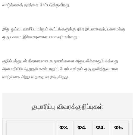
வாழ்க்கைத் தரத்தை மேம்படுத்துகிறது.
Igbo
አማርኛ
இது ஓய்வு, வாசிப்பு மற்றும் கூட்டங்களுக்கு ஏற்ற இடமாகவும், பசுமைக்கு
Pilipino
ஒரு பசுமை இல்ல சரணாலயமாகவும் உள்ளது.
français
Af Soomaali
குடும்பத்துடன் நிதானமான தருணங்களை அனுபவித்தாலும் அல்லது
அமைதியில் ஆறுதல் கண்டாலும், டோம் சன்ரூம் ஒரு தனித்துவமான
Shona
வாழ்க்கை அனுபவத்தை வழங்குகிறது.
Sugbuanon
Euskara
தயாரிப்பு விவரக்குறிப்புகள்
ລາວ
Zulu
Φ3.
Φ4.
Φ4.
Φ5.
Slovenščina