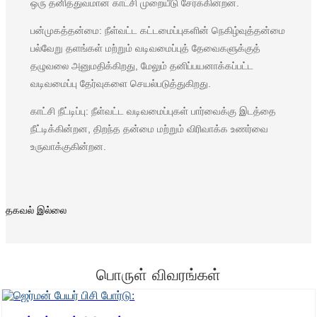
ஒரு தனித்துவமான காட்சி முறையீடு சேர்க்கின்றன.
Esperanto
பன்முகத்தன்மை: நீள்வட்ட கட்டமைப்புகளின் நெகிழ்வுத்தன்மை
Hmong
பல்வேறு தளங்கள் மற்றும் வடிவமைப்புத் தேவைகளுக்குத்
தழுவலை அனுமதிக்கிறது, மேலும் தனிப்பயனாக்கப்பட்ட
नेपाली
வடிவமைப்பு தேர்வுகளை செயல்படுத்துகிறது.
காட்சி நீட்டிப்பு: நீள்வட்ட வடிவமைப்புகள் பார்வைக்கு இடத்தை
நீட்டிக்கின்றன, திறந்த தன்மை மற்றும் விரிவாக்க உணர்வை
உருவாக்குகின்றன.
தகவல் இல்லை
பொருள் விவரங்கள்