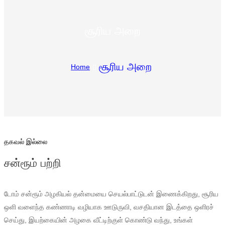
Suomi
lietuvių
சூரிய அறை
svenska
சூரிய அறை
Eesti
Home
Gaeilgenah
Polski
한국어
தகவல் இல்லை
Malagasy fiteny
சன்ரூம் பற்றி
Corsu
èdè Yorùbá
டோம் சன்ரூம் அழகியல் தன்மையை செயல்பாட்டுடன் இணைக்கிறது, சூரிய
Tiếng Việt
ஒளி வளைந்த கண்ணாடி வழியாக ஊடுருவி, வசதியான இடத்தை ஒளிரச்
செய்து, இயற்கையின் அழகை வீட்டிற்குள் கொண்டு வந்து, உங்கள்
Монгол