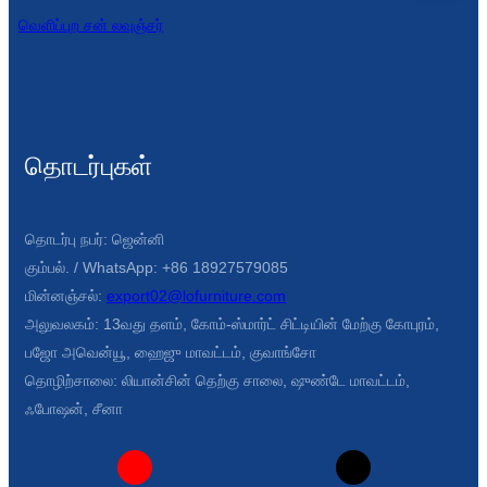
வெளிப்புற சன் லவுஞ்சர்
தொடர்புகள்
தொடர்பு நபர்: ஜென்னி
கும்பல். / WhatsApp: +86 18927579085
மின்னஞ்சல்:
export02@lofurniture.com
அலுவலகம்: 13வது தளம், கோம்-ஸ்மார்ட் சிட்டியின் மேற்கு கோபுரம்,
பஜோ அவென்யூ, ஹைஜு மாவட்டம், குவாங்சோ
தொழிற்சாலை: லியான்சின் தெற்கு சாலை, ஷுண்டே மாவட்டம்,
ஃபோஷன், சீனா