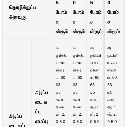
5
0
5
0
Burmese
தொழில்நுட்ப
டோம்
டோம்
டோம்
டோம்
அளவுரு
Sesotho
ச
ச
ச
ச
čeština
ன்ரூம்
ன்ரூம்
ன்ரூம்
ன்ரூம்
ภาษาไทย
அ
அ
அ
அ
norsk
லுமினி
லுமினி
லுமினி
லுமினி
Afrikaans
ய சுய
ய சுய
ய சுய
ய சுய
விவர
விவர
விவர
விவர
latviešu valoda‎
ம்: 60
ம்: 60
ம்: 60
ம்: 60
63-
63-
63-
63-
ქართველი
அடிப்ப
டி5
டி5
டி5
டி5
Xhosa
சுவர்
சுவர்
சுவர்
சுவர்
டை க
தடிம
தடிம
தடிம
தடிம
Latin
ட்ட
ன்: 2.
ன்: 2.
ன்: 2.
ன்: 2.
அடிப்ப
Hausa
மைப்பு
0-5.0
0-5.0
0-5.0
0-5.0
டை கட்ட