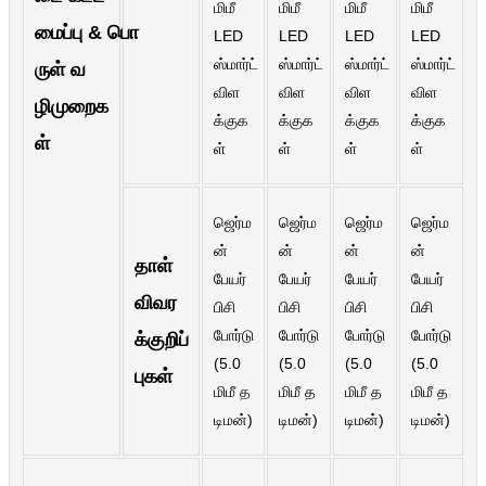
மிமீ
மிமீ
மிமீ
மிமீ
Română
மைப்பு & பொ
LED
LED
LED
LED
Kiswahili
ஸ்மார்ட்
ஸ்மார்ட்
ஸ்மார்ட்
ஸ்மார்ட்
ருள் வ
விள
விள
விள
விள
ខ្មែរ
ழிமுறைக
க்குக
க்குக
க்குக
க்குக
日语
ள்
ள்
ள்
ள்
ள்
Maori
ஜெர்ம
ஜெர்ம
ஜெர்ம
ஜெர்ம
Deutsch
ன்
ன்
ன்
ன்
தாள்
සිංහල
பேயர்
பேயர்
பேயர்
பேயர்
விவர
பிசி
பிசி
பிசி
பிசி
Català
போர்டு
போர்டு
போர்டு
போர்டு
க்குறிப்
Bahasa Melayu
(5.0
(5.0
(5.0
(5.0
புகள்
மிமீ த
மிமீ த
மிமீ த
மிமீ த
Cymraeg
டிமன்)
டிமன்)
டிமன்)
டிமன்)
پښتو
Ελληνικά