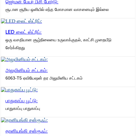
ஜெர்மன் பேயர் பிசி போர்டு:
சூடான சூரிய ஒளியில் எந்த மோசமான வாசனையும் இல்லை
LED லைட் ஸ்ட்ரிப்:
ஒரு வசதியான சூழ்நிலையை உருவாக்குதல், காட்சி முறையீடு
சேர்க்கிறது
அலுமினியம் சட்டகம்:
6063-T5 ஏவியேஷன் தர அலுமினிய சட்டகம்
பாதுகாப்பு பூட்டு:
பாதுகாப்பு பாதுகாப்பு
தானியங்கி சன்ரூஃப்: