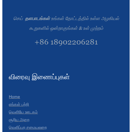
செய்
தளபாடங்கள்
உங்கள் தோட்டத்தில் உள்ள அழகியல்
கூறுகளில் ஒன்றாகுங்கள் & உள் முற்றம்
+86 18902206281
விரைவு இணைப்புகள்
Home
எங்கள் பற்றி
வெளியே ஊடகம்
சூரிய அறை
வெளிப்புற சமையலறை