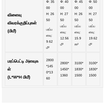
Φ: 35
Φ: 40
Φ: 45
Φ: 50
00
00
00
00
Slovenčina
H: 26
H: 27
H: 26
H: 27
விளைவு
Српски
50
50
50
50
விவரக்குறிப்புகள்
பரப்ப
பரப்ப
பரப்ப
Точики
பரப்ப
(மிமீ)
ளவு:
ளவு:
ளவு:
ளவு:
Shqip
12.56
15.9
19.62
9.62
மீ²
m²
மீ²
Қазақ Тілі
மீ²
Bosanski
2800
மரப்பெட்டி அளவுக
2800*
3100*
3100*
italiano
*145
ள்
1450*
1830*
1830*
0*13
Кыргызча
1360
1500
1500
(L*W*H மிமீ)
60
Lëtzebuergesch
Magyar
हिन्दी