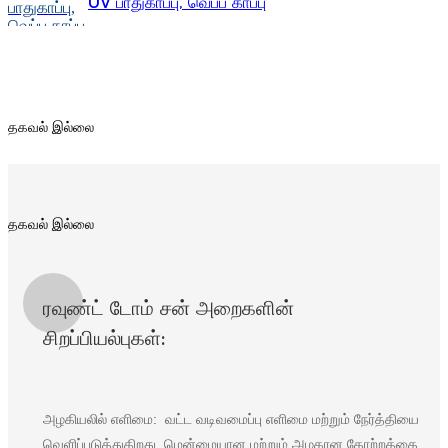
UV பாதுகாப்பு, வெப்ப காப்பு
Беларуская
ਪੰਜਾਬੀ
தகவல் இல்லை
বাংলা
dansk
தகவல் இல்லை
മലയാളം
मराठी
தகவல் இல்லை
ಕನ್ನಡ
ગુજરાતી
ரவுண்ட் டோம் சன் அறைகளின்
ଓଡ଼ିଆ
சிறப்பியல்புகள்:
Basa Jawa
bahasa Indonesia
அழகியலில் எளிமை:
வட்ட வடிவமைப்பு எளிமை மற்றும் நேர்த்தியை
Sundanese
வெளிப்படுத்துகிறது, மென்மையான மற்றும் அழகான தோற்றத்தை