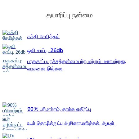
Íslenska
தயாரிப்பு நன்மை
Hrvatski
Македонски
சக்தி சேமித்தல்
سنڌي
ஒலி காப்பு, 26db
русский
பாதுகாப்பு: நச்சுத்தன்மையற்ற மற்றும் மணமற்றது,
اردو
வாசனை இல்லை
יידיש
தகவல் இல்லை
Українська
தமிழ்
90% பரிமாற்றம், தாக்க எதிர்ப்பு
български
உயர் தொழில்நுட்ப அதிகாரமளித்தல், ஆயுள்
తెలుగు