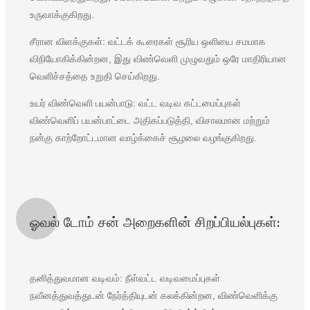
உருவாக்குகிறது.
Türkçe
சீரான விளக்குகள்: வட்டக் கூரைகள் சூரிய ஒளியை சமமாக
فارسی
விநியோகிக்கின்றன, இது விண்வெளி முழுவதும் ஒரே மாதிரியான
հայերեն
வெளிச்சத்தை உறுதி செய்கிறது.
Azərbaycan
உயர் விண்வெளி பயன்பாடு: வட்ட வடிவ கட்டமைப்புகள்
விண்வெளிப் பயன்பாட்டை அதிகப்படுத்தி, விசாலமான மற்றும்
עִבְרִית
நன்கு காற்றோட்டமான வாழ்க்கைச் சூழலை வழங்குகிறது.
Kurmancî
العربية
O'zbek
ஓவல் டோம் சன் அறைகளின் சிறப்பியல்புகள்:
繁體中文
中文
தனித்துவமான வடிவம்: நீள்வட்ட வடிவமைப்புகள்
ئۇيغۇرچە
நவீனத்துவத்துடன் நேர்த்தியுடன் கலக்கின்றன, விண்வெளிக்கு