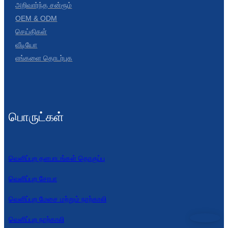
அறிவார்ந்த சன்ரூம்
OEM & ODM
செய்திகள்
வீடியோ
எங்களை தொடர்புக
பொருட்கள்
வெளிப்புற தளபாடங்கள் தொகுப்பு
வெளிப்புற சோபா
வெளிப்புற மேசை மற்றும் நாற்காலி
வெளிப்புற நாற்காலி