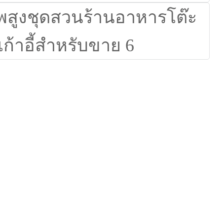
Igbo
አማርኛ
Pilipino
français
Af Soomaali
Shona
Sugbuanon
Euskara
ລາວ
Zulu
Slovenščina