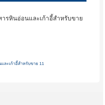
Íslenska
Hrvatski
Македонски
سنڌي
русский
اردو
יידיש
Українська
தமிழ்
български
తెలుగు