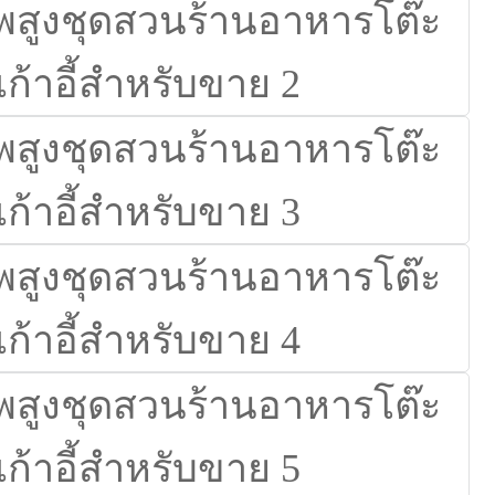
Suomi
lietuvių
svenska
Eesti
Gaeilgenah
Polski
한국어
Malagasy fiteny
Corsu
èdè Yorùbá
Tiếng Việt
Монгол