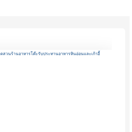
Română
Kiswahili
ខ្មែរ
日语
Maori
Deutsch
සිංහල
Català
Bahasa Melayu
Cymraeg
پښتو
Ελληνικά