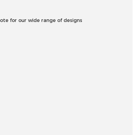
Беларуская
ਪੰਜਾਬੀ
ote for our wide range of designs
বাংলা
dansk
മലയാളം
मराठी
ಕನ್ನಡ
ગુજરાતી
ଓଡ଼ିଆ
Basa Jawa
bahasa Indonesia
Sundanese