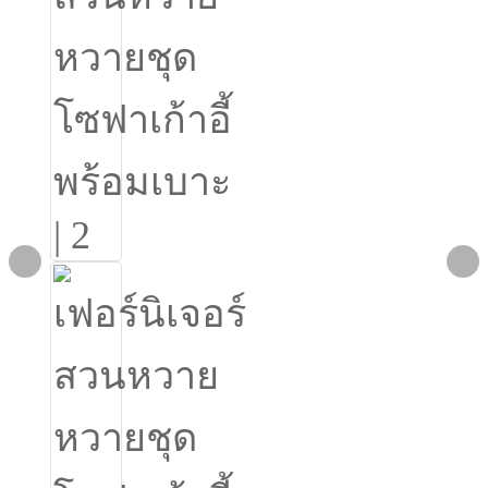
Burmese
Sesotho
čeština
ภาษาไทย
norsk
Afrikaans
latviešu valoda‎
ქართველი
Xhosa
Latin
Hausa