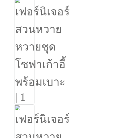
Igbo
አማርኛ
Pilipino
français
Af Soomaali
Shona
Sugbuanon
Euskara
ລາວ
Zulu
Slovenščina