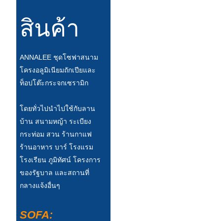
Беларуская
สินค้า
ਪੰਜਾਬੀ
বাংলা
ANNALEE ชุดโซฟาสนาม
dansk
โครงอลูมิเนียมถักเปียและ
മലയാളം
ท็อปโต๊ะกระจกเซรามิก
मराठी
โดยทั่วไปนำไปใช้กับลาน
ಕನ್ನಡ
บ้าน สนามหญ้า ระเบียง
กระท่อม สวน ร้านกาแฟ
ગુજરાતી
ร้านอาหาร บาร์ โรงแรม
ଓଡ଼ିଆ
โรงเรียน ภูมิทัศน์ โครงการ
ของรัฐบาล และสถานที่
Basa Jawa
กลางแจ้งอื่นๆ
bahasa Indonesia
SOFA:
Sundanese