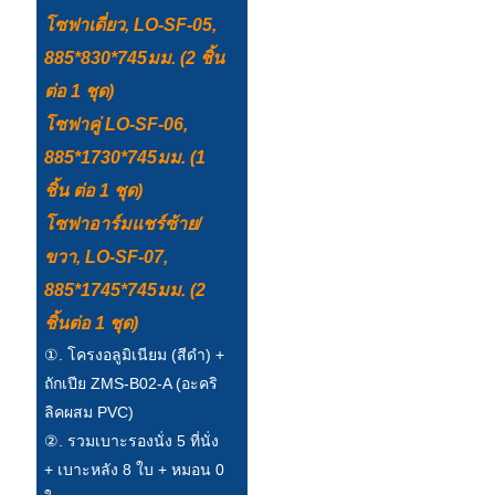
โซฟาเดี่ยว, LO-SF-05,
Türkçe
885*830*745มม. (2 ชิ้น
فارسی
ต่อ 1 ชุด)
հայերեն
โซฟาคู่ LO-SF-06,
885*1730*745มม. (1
Azərbaycan
ชิ้น ต่อ 1 ชุด)
עִבְרִית
โซฟาอาร์มแชร์ซ้าย/
Kurmancî
ขวา, LO-SF-07,
885*1745*745มม. (2
العربية
ชิ้นต่อ 1 ชุด)
O'zbek
①. โครงอลูมิเนียม (สีดำ) +
繁體中文
ถักเปีย ZMS-B02-A (อะคริ
ลิคผสม PVC)
中文
②. รวมเบาะรองนั่ง 5 ที่นั่ง
ئۇيغۇرچە
+ เบาะหลัง 8 ใบ + หมอน 0