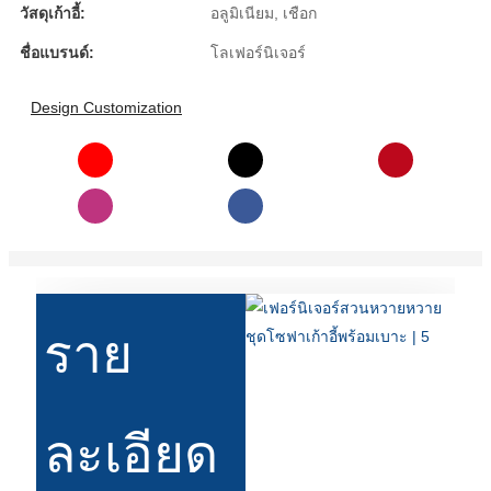
วัสดุเก้าอี้:
อลูมิเนียม, เชือก
Íslenska
ชื่อแบรนด์:
โลเฟอร์นิเจอร์
Hrvatski
Design Customization
Македонски
سنڌي
русский
اردو
יידיש
Українська
ราย
தமிழ்
български
ละเอียด
తెలుగు