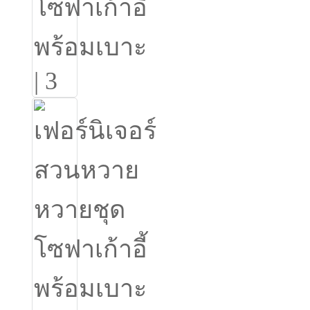
Română
Kiswahili
ខ្មែរ
日语
Maori
Deutsch
සිංහල
Català
Bahasa Melayu
Cymraeg
پښتو
Ελληνικά