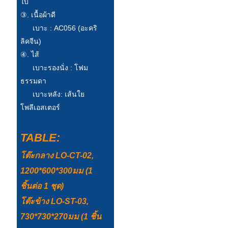
ใบ
Esperanto
③. เนื้อผ้าดี
Hmong
เบาะ : AC056 (อะคริ
ลิคจีน)
नेपाली
④. ไส้
เบาะรองนั่ง : โฟม
ธรรมดา
เบาะหลัง: เส้นใย
โพลีเอสเตอร์
TABLE:
โต๊ะกลาง LO-CT-02,
1200*600*300มม (1
ชิ้นต่อ 1 ชุด)
โต๊ะข้าง LO-ST-03,
730*730*270มม (1 ชิ้น