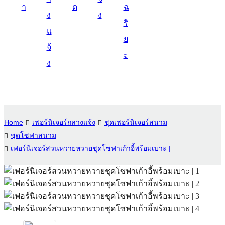
า
ด
ฉ
Suomi
ง
ง
ริ
lietuvių
แ
ย
จ้
svenska
ะ
ง
Eesti
Gaeilgenah
Polski
Home
เฟอร์นิเจอร์กลางแจ้ง
ชุดเฟอร์นิเจอร์สนาม
한국어
ชุดโซฟาสนาม
Malagasy fiteny
เฟอร์นิเจอร์สวนหวายหวายชุดโซฟาเก้าอี้พร้อมเบาะ |
Corsu
èdè Yorùbá
Tiếng Việt
Монгол