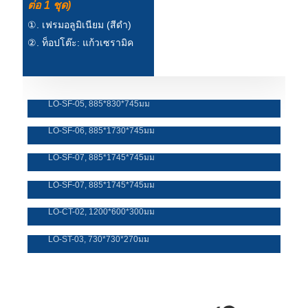
ต่อ 1 ชุด)
①. เฟรมอลูมิเนียม (สีดำ)
②. ท็อปโต๊ะ: แก้วเซรามิค
โซฟาเดี่ยว
LO-SF-05, 885*830*745มม
โซฟาคู่
LO-SF-06, 885*1730*745มม
โซฟาอาร์มแชร์ซ้าย
LO-SF-07, 885*1745*745มม
โซฟาอาร์มแชร์ด้านขวา
LO-SF-07, 885*1745*745มม
โต๊ะกาแฟ
LO-CT-02, 1200*600*300มม
โต๊ะข้าง
LO-ST-03, 730*730*270มม