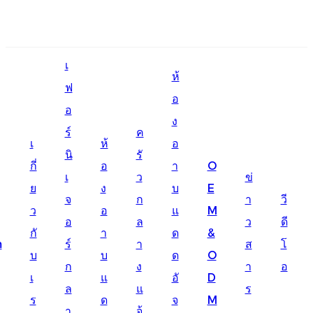
English
เ
Ōlelo Hawaiʻi
ห้
ฟ
อ
Faasamoa
อ
ง
Maltese
ร์
ค
เ
ห้
อ
นิ
รั
Español
กี่
อ
า
O
เ
ว
ข่
Galego
ย
ง
บ
E
จ
ก
า
วี
ว
อ
แ
M
Português
อ
ล
ว
ดี
กั
า
ด
&
Frysk
m
ร์
า
ส
โ
บ
บ
ด
O
ก
ง
า
อ
Nederlands
เ
แ
อั
D
ล
แ
ร
Gàidhlig
ร
ด
จ
M
า
จ้