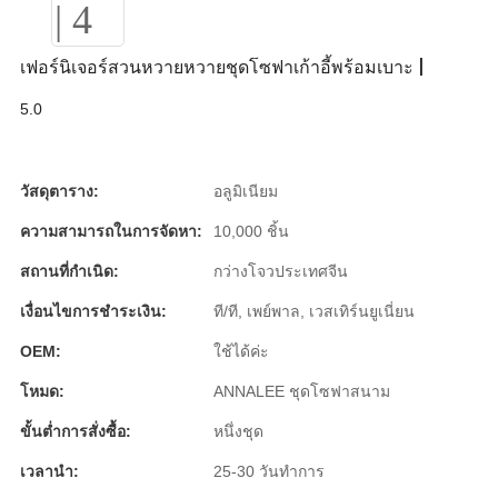
Slovenčina
เฟอร์นิเจอร์สวนหวายหวายชุดโซฟาเก้าอี้พร้อมเบาะ |
Српски
5.0
Точики
Shqip
วัสดุตาราง:
อลูมิเนียม
Қазақ Тілі
ความสามารถในการจัดหา:
10,000 ชิ้น
Bosanski
สถานที่กำเนิด:
กว่างโจวประเทศจีน
italiano
เงื่อนไขการชำระเงิน:
ที/ที, เพย์พาล, เวสเทิร์นยูเนี่ยน
Кыргызча
OEM:
ใช้ได้ค่ะ
Lëtzebuergesch
โหมด:
ANNALEE ชุดโซฟาสนาม
ขั้นต่ำการสั่งซื้อ:
หนึ่งชุด
Magyar
เวลานำ:
25-30 วันทำการ
हिन्दी