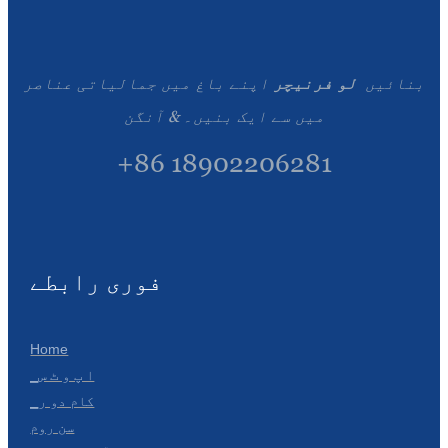
Română
Kiswahili
بنائیں
لو فرنیچر
اپنے باغ میں جمالیاتی عناصر
ខ្មែរ
میں سے ایک بنیں۔ & آنگن
日语
+86 18902206281
Maori
Deutsch
සිංහල
فوری رابطے
Català
Bahasa Melayu
Home
Cymraeg
▁ا پ و ٹ س
▁کام دو ر
پښتو
سن روم
Ελληνικά