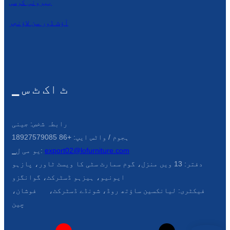
بیرونی کرسی
Íslenska
آؤٹ ڈور سن لاؤنجر
Hrvatski
Македонски
سنڌي
▁ ٹ اک ٹ س
русский
اردو
رابطہ شخص: جینی
יידיש
ہجوم / واٹس ایپ: +86 18927579085
export02@lofurniture.com
▁یو می ل:
Українська
دفتر: 13 ویں منزل، گوم سمارٹ سٹی کا ویسٹ ٹاور، پازہو
தமிழ்
ایونیو، ہیزہو ڈسٹرکٹ، گوانگزو
فیکٹری: لیانکسین ساؤتھ روڈ، شونڈے ڈسٹرکٹ، فوشان،
български
چین
తెలుగు