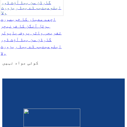
Burmese
Sesotho
اچھے معیار کا خوبصورت
ہوٹل آنگن کا فرنیچر
čeština
تفریحی واٹر پروف پاپولر
گارڈن سن بیڈ آؤٹ ڈور
ภาษาไทย
ایلومینیم ڈے بیڈ ریزورٹ
norsk
ولا
کوئی مواد نہیں
Afrikaans
latviešu valoda‎
ქართველი
Xhosa
Latin
Hausa