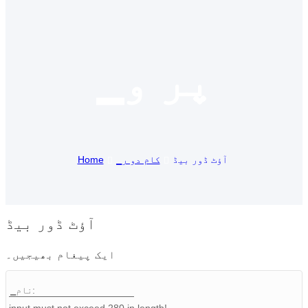
Suomi
lietuvių
▁پر و
svenska
Eesti
Gaeilgenah
Polski
آؤٹ ڈور بیڈ
▁کام دو ر
Home
한국어
Malagasy fiteny
آؤٹ ڈور بیڈ
Corsu
ایک پیغام بھیجیں۔
èdè Yorùbá
Tiếng Việt
Монгол
input must not exceed 280 in length!