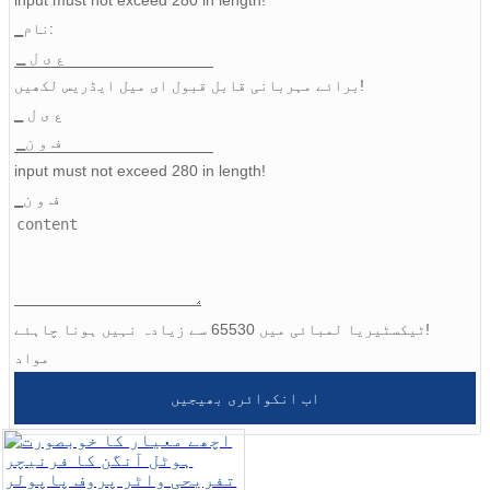
▁نام:
Igbo
برائے مہربانی قابل قبول ای میل ایڈریس لکھیں!
አማርኛ
▁ ع ی ل
Pilipino
input must not exceed 280 in length!
français
▁ف و ن
Af Soomaali
Shona
Sugbuanon
ٹیکسٹیریا لمبائی میں 65530 سے ​​زیادہ نہیں ہونا چاہئے!
Euskara
مواد
ລາວ
اب انکوائری بھیجیں
Zulu
Slovenščina