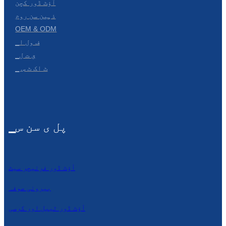
آؤٹ ڈور کچن
ذہین سن روم
Slovenčina
OEM & ODM
Српски
▁ف ول ا
▁ق ت ل
Точики
▁ ٹ اک ٹ س
Shqip
Қазақ Тілі
Bosanski
▁پل ی سن س
italiano
Кыргызча
آؤٹ ڈور فرنیچر سیٹ
Lëtzebuergesch
بیرونی صوفہ
Magyar
آؤٹ ڈور ٹیبل اور کرسی
हिन्दी