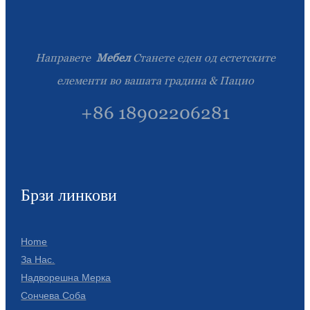
Slovenčina
Српски
Направете
Мебел
Станете еден од естетските
Точики
елементи во вашата градина & Пацио
Shqip
+86 18902206281
Қазақ Тілі
Bosanski
italiano
Брзи линкови
Кыргызча
Lëtzebuergesch
Home
За Нас.
Magyar
Надворешна Мерка
Сончева Соба
हिन्दी