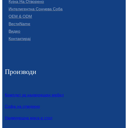
Кујна На Отворено
Íslenska
Интелигентна Сончева Соба
OEM & ODM
Hrvatski
ВестиName
Македонски
Видео
Контактирај
سنڌي
русский
اردو
Производи
יידיש
Українська
Комплет за надворешен мебел
தமிழ்
Софа на отворено
български
తెలుగు
Надворешна маса и стол