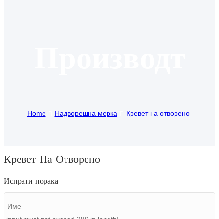
Igbo
አማርኛ
Производт
Pilipino
français
Af Soomaali
Home
Надворешна мерка
Кревет на отворено
Shona
Sugbuanon
Euskara
Кревет На Отворено
ລາວ
Испрати порака
Zulu
Slovenščina
input must not exceed 280 in length!