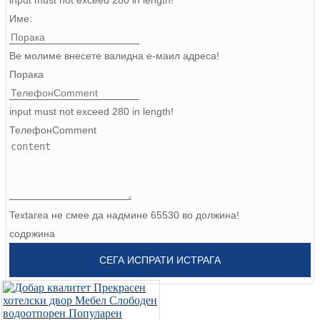
Burmese
Име:
Sesotho
Ве молиме внесете валидна е-маил адреса!
čeština
Порака
ภาษาไทย
input must not exceed 280 in length!
ТелефонComment
norsk
Afrikaans
latviešu valoda‎
ქართველი
Textarea не смее да надмине 65530 во должина!
содржина
Xhosa
СЕГА ИСПРАТИ ИСТРАГА
Latin
Hausa