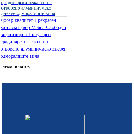
Română
Kiswahili
Добар квалитет Прекрасен
ខ្មែរ
хотелски двор Мебел Слободен
водоотпорен Популарен
日语
градинарски лежалки на
отворено алуминиумско дневен
Maori
одморалиште вила
Deutsch
нема податок
සිංහල
Català
Bahasa Melayu
Cymraeg
پښتو
Ελληνικά