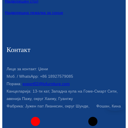
Надворешен стол
Беларуская
ਪੰਜਾਬੀ
Надворешна лежалка за сонце
বাংলা
dansk
മലയാളം
Контакт
मराठी
ಕನ್ನಡ
Лице за контакт: Џени
Моб. / WhatsApp: +86 18927579085
ગુજરાતી
Порака:
export02@lofurniture.com
Канцеларија: 13-ти кат, Западна кула на Гоме-Смарт Сити,
ଓଡ଼ିଆ
авенија Пажу, округ Хаижу, Гуангжу
Basa Jawa
Фабрика: Јужен пат Лианксин, округ Шунде, Фошан, Кина
bahasa Indonesia
Sundanese