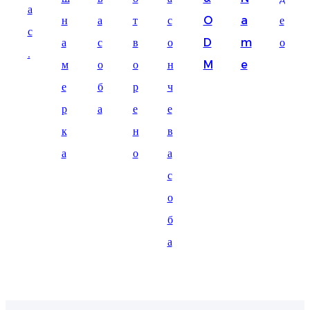
а
Suomi
н
а
т
с
O
a
е
с
lietuvių
а
с
в
о
D
m
о
.
м
о
о
н
M
e
svenska
е
б
р
ч
Eesti
р
а
е
е
Gaeilgenah
к
н
в
Polski
а
о
а
한국어
с
о
Malagasy fiteny
б
Corsu
а
èdè Yorùbá
Tiếng Việt
Монгол