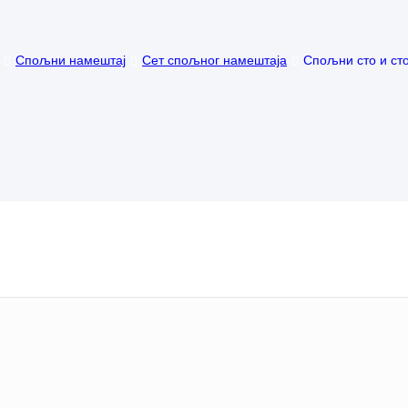
Спољни намештај
Сет спољног намештаја
Спољни сто и ст