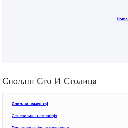
Home
Спољни Сто И Столица
Спољни намештај
Сет спољног намештаја
Гарнитура софа на отвореном