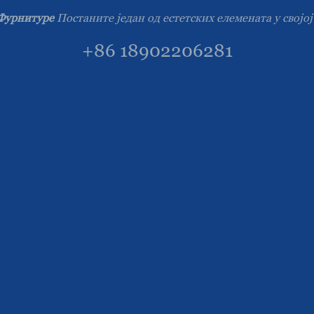
Фурнитуре
Постаните један од естетских елемената у својо
+86 18902206281