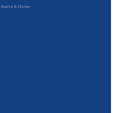
ј башти & Патио
Slovenčina
Српски
Точики
Shqip
Қазақ Тілі
Bosanski
italiano
Кыргызча
Lëtzebuergesch
Magyar
हिन्दी