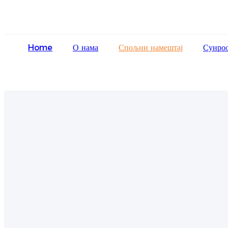
Home
О нама
Спољни намештај
Сунро