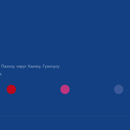
Пазхоу, округ Хаизху, Гуангџоу
а