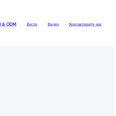
English
 & ODM
Вести
Видео
Контактирајте нас
Ōlelo Hawaiʻi
Faasamoa
Maltese
Español
Galego
Português
Frysk
Nederlands
Gàidhlig