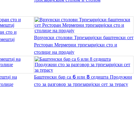
Burmese
Sesotho
čeština
ан сто и
Врхунски столови Трпезаријски баштенски сет
амештај
ภาษาไทย
Ресторан Мермерни трпезаријски сто и
столице на продају
norsk
Afrikaans
ештај на
Баштенски бар са 6 или 8 седишта Продужни
latviešu valoda‎
толице
сто за разговор за трпезаријски сет за терасу
ქართველი
Xhosa
Latin
Hausa