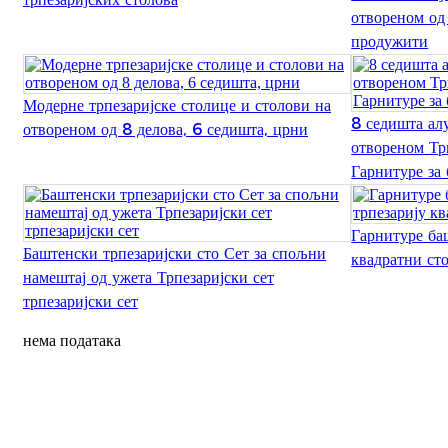
отвореном од
продужити
Модерне трпезаријске столице и столови на
8 седишта ал
отвореном од 8 делова, 6 седишта, црни
отвореном Тр
Гарнитуре за
Гарнитуре баш
Баштенски трпезаријски сто Сет за спољни
квадратни ст
намештај од ужета Трпезаријски сет
трпезаријски сет
нема података