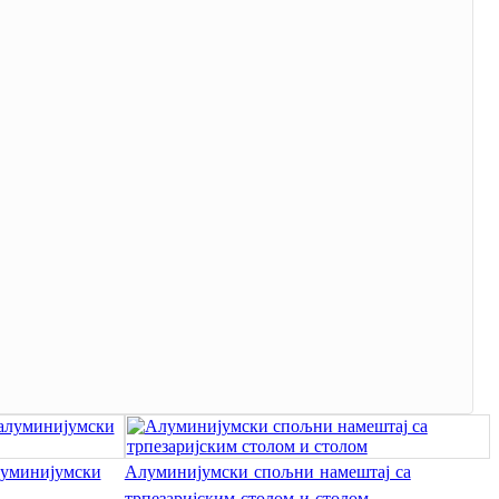
Igbo
አማርኛ
Pilipino
français
Af Soomaali
Shona
Sugbuanon
Euskara
ລາວ
Zulu
луминијумски
Алуминијумски спољни намештај са
Slovenščina
трпезаријским столом и столом