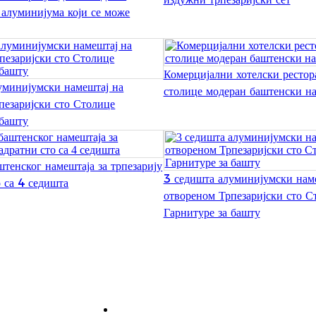
 алуминијума који се може
Комерцијални хотелски рестор
уминијумски намештај на
столице модеран баштенски н
пезаријски сто Столице
 башту
тенског намештаја за трпезарију
3 седишта алуминијумски нам
о са 4 седишта
отвореном Трпезаријски сто С
Гарнитуре за башту