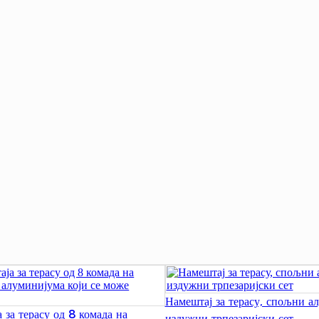
Намештај за терасу, спољни а
 за терасу од 8 комада на
издужни трпезаријски сет