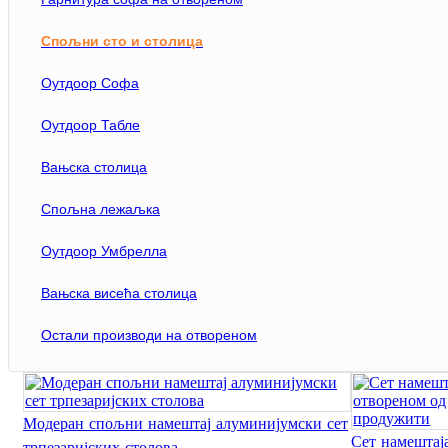
Спољни сто и столица
Оутдоор Софа
Оутдоор Табле
Трпезаријски сто
Вањска столица
Спољна лежаљка
Оутдоор Умбрелла
Вањска висећа столица
Остали производи на отвореном
Модеран спољни намештај алуминијумски сет
Сет намештаја
трпезаријских столова