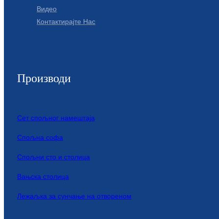
Видео
Контактирајте Нас
Производи
Сет спољног намештаја
Спољна софа
Спољни сто и столица
Вањска столица
Лежаљка за сунчање на отвореном