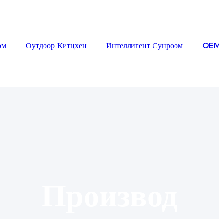
ом
Оутдоор Китцхен
Интеллигент Сунроом
OEM
Производ