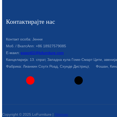
Контактирајте нас
Контакт особа: Јенни
Моб. / ВхатсАпп: +86 18927579085
Е-маил:
export02@lofurniture.com
Канцеларија: 13. спрат, Западна кула Гоме-Смарт Цити, авенија 
Фабрика: Лианкин Соутх Роад, Схунде Дистрицт, Фошан, Кин
Copyright © 2025 LoFurniture |
Sitemap