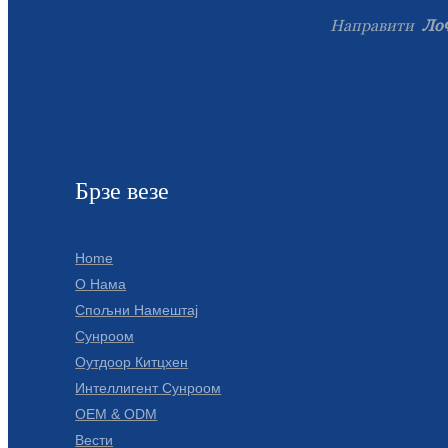
Направити
Ло
Брзе везе
Home
О Нама
Спољни Намештај
Сунроом
Оутдоор Китцхен
Интеллигент Сунроом
OEM & ODM
Вести