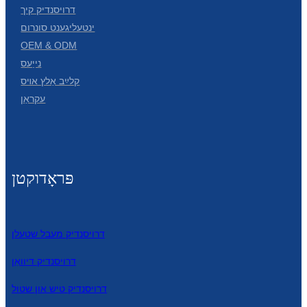
דרויסנדיק קיך
Íslenska
ינטעליגענט סונרום
Hrvatski
OEM & ODM
נייַעס
Македонски
קלײַב אַלץ אױס
سنڌي
עקראַן
русский
اردو
פּראָדוקטן
יידיש
Українська
தமிழ்
דרויסנדיק מעבל שטעלן
български
דרויסנדיק דיוואַן
తెలుగు
דרויסנדיק טיש און שטול