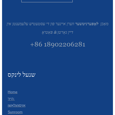
Slovenčina
Српски
מאַכן
לאָפערניטשער
ווערן איינער פון די עסטעטיש עלעמענטן אין
Точики
דיין גאָרטן & פּאַטיאָ
Shqip
+86 18902206281
Қазақ Тілі
Bosanski
italiano
שנעל לינקס
Кыргызча
Lëtzebuergesch
Home
הײך:
Magyar
אױסגעלאָשן
हिन्दी
Sunroom