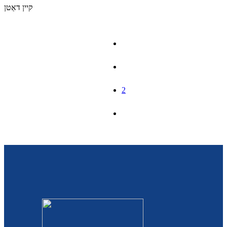
Română
קיין דאַטן
Kiswahili
ខ្មែរ
日语
1
Maori
2
Deutsch
සිංහල
Català
Bahasa Melayu
Cymraeg
پښتو
Ελληνικά