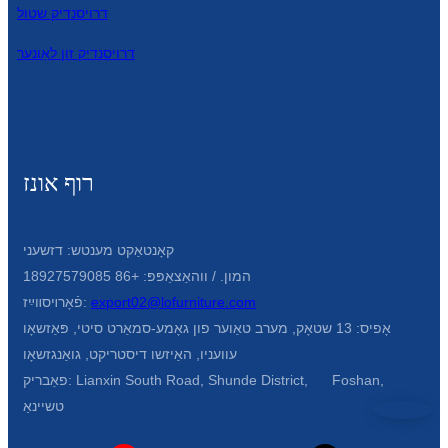
Беларуская
דרויסנדיק שטול
ਪੰਜਾਬੀ
דרויסנדיק זון לאָונער
বাংলা
dansk
മലയാളം
רוף אונז
मराठी
ಕನ್ನಡ
קאָנטאַקט מענטש: דזשעני
המון. / ווהאַצאַפּפּ: +86 18927579085
ગુજરાતી
export02@lofurniture.com
פֿאָרױסװײַז:
ଓଡ଼ିଆ
אָפיס: 13 שטאָק, מערב טאַוער פון גאָמע-סמאַרט סיטי, פּאַזשאָו
עוועניו, האַיזשו דיסטריקט, גואַנגזשאָו
Basa Jawa
פאַבריק: Lianxin South Road, Shunde District, Foshan,
bahasa Indonesia
טשיינאַ
Sundanese