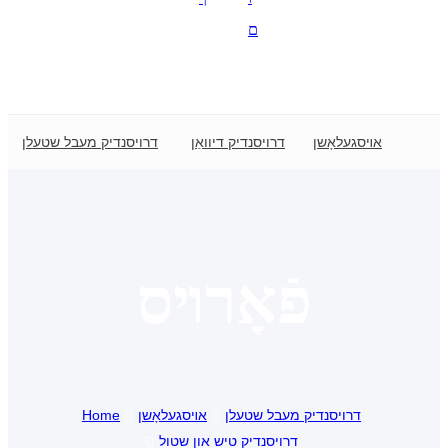
Suomi
ם
lietuvių
svenska
Eesti
 שטול
אױסגעלאָשן
דרויסנדיק דיוואַן
דרויסנדיק מעבל שטעלן
Gaeilgenah
Polski
한국어
פֿאָרױס
Malagasy fiteny
Corsu
èdè Yorùbá
Tiếng Việt
דרויסנדיק מעבל שטעלן
אױסגעלאָשן
Home
דרויסנדיק טיש און שטול
Монгол