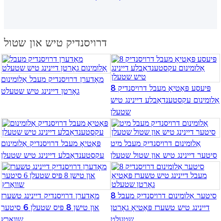
Igbo
አማርኛ
דרויסנדיק טיש און שטול
Pilipino
français
מאָדערן דרויסנדיק מעבל אַלומינום
8 פּיעסע פּאַטיאָ מעבל דרויסנדיק
גאָרטן דיינינג טיש שטעלט
Af Soomaali
אַלומינום עקסטענדאַבלע דיינינג טיש
שטעלן
Shona
Sugbuanon
אַלומינום דרויסנדיק מעבל מיט
פּאַטיאָ מעבל דרויסנדיק אַלומינום
סיטער דיינינג טיש און שטול שטעלן
עקסטענדאַבלע דיינינג טיש שטעלן
Euskara
ລາວ
Zulu
8 סיטער אַלומינום דרויסנדיק מעבל
מאָדערן דרויסנדיק דיינינג טשערז
דיינינג טיש טשערז פּאַטיאָ גאָרטן
און טישן 8 פּיס שטעלן 6 סיטער
Slovenščina
שטעלט
שוואַרץ