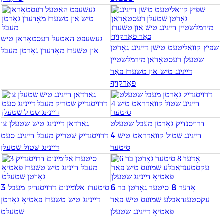
Burmese
Sesotho
געשעפט האטעל רעסטאָראַן טיש
שפּיץ קוואַליטעט טישן דיינינג גאָרטן
און טשערז מאָדערן גאָרטן מעבל
čeština
שטעלן רעסטאָראַן מירמלשטיין
ภาษาไทย
דיינינג טיש און טשערז פֿאַר
פאַרקויף
norsk
Afrikaans
דרויסנדיק גאָרטן מעבל שטעלט
גאַרדאַן דיינינג טיש שטעלן צו
latviešu valoda‎
דיינינג שטול קוואדראט טיש 4
דרויסנדיק שטריק מעבל דיינינג סעט
סיטער
דיינינג שטול שטעלן
ქართველი
Xhosa
Latin
6 אָדער 8 סיטער גאָרטן בר
3 סיטערז אַלומינום דרויסנדיק מעבל
עקסטענדאַבלע שמועס טיש פֿאַר
דיינינג טיש טשערז פּאַטיאָ גאָרטן
Hausa
פּאַטיאָ דיינינג שטעלן
שטעלט