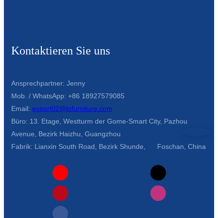
Türkçe
فارسی
Kontaktieren Sie uns
հայերեն
Azərbaycan
Ansprechpartner: Jenny
עִבְרִית
Mob. / WhatsApp: +86 18927579085
Email:
export02@lofurniture.com
Kurmancî
Büro: 13. Etage, Westturm der Gome-Smart City, Pazhou
العربية
Avenue, Bezirk Haizhu, Guangzhou
Fabrik: Lianxin South Road, Bezirk Shunde, Foschan, China
O'zbek
繁體中文
中文
ئۇيغۇرچە