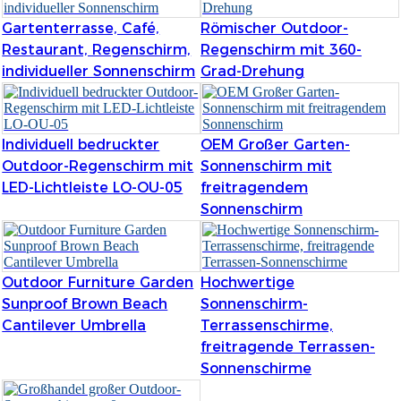
Română
Gartenterrasse, Café,
Römischer Outdoor-
Kiswahili
Restaurant, Regenschirm,
Regenschirm mit 360-
individueller Sonnenschirm
Grad-Drehung
ខ្មែរ
日语
Individuell bedruckter
OEM Großer Garten-
Maori
Outdoor-Regenschirm mit
Sonnenschirm mit
Deutsch
LED-Lichtleiste LO-OU-05
freitragendem
Sonnenschirm
සිංහල
Català
Outdoor Furniture Garden
Hochwertige
Bahasa Melayu
Sunproof Brown Beach
Sonnenschirm-
Cantilever Umbrella
Terrassenschirme,
Cymraeg
freitragende Terrassen-
پښتو
Sonnenschirme
Ελληνικά