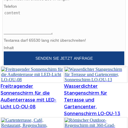
Telefon
Burmese
Sesotho
čeština
Textarea darf 65530 lang nicht überschreiten!
ภาษาไทย
Inhalt
norsk
SENDEN SIE JETZT ANFRAGE
Afrikaans
latviešu valoda‎
Freitragender
Wasserdichter
ქართველი
Sonnenschirm für die
Stangenschirm für
Xhosa
Außenterrasse mit LED-
Terrasse und
Licht LO-OU-08
Gartencenter,
Latin
Sonnenschirm LO-OU-13
Hausa