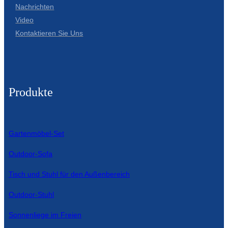
Беларуская
Nachrichten
Video
ਪੰਜਾਬੀ
Kontaktieren Sie Uns
বাংলা
dansk
മലയാളം
Produkte
मराठी
ಕನ್ನಡ
Gartenmöbel-Set
ગુજરાતી
Outdoor-Sofa
ଓଡ଼ିଆ
Tisch und Stuhl für den Außenbereich
Basa Jawa
Outdoor-Stuhl
bahasa Indonesia
Sonnenliege im Freien
Sundanese