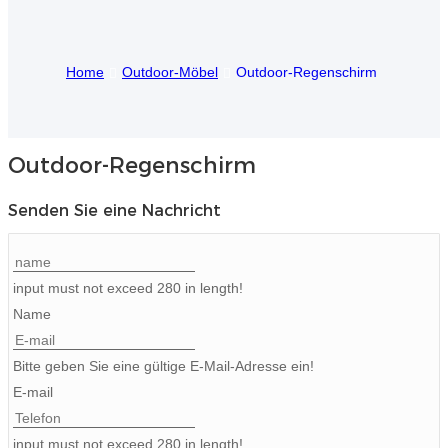
Igbo
Home
Outdoor-Möbel
Outdoor-Regenschirm
አማርኛ
Pilipino
français
Outdoor-Regenschirm
Af Soomaali
Senden Sie eine Nachricht
Shona
Sugbuanon
input must not exceed 280 in length!
Name
Euskara
ລາວ
Bitte geben Sie eine gültige E-Mail-Adresse ein!
E-mail
Zulu
Slovenščina
input must not exceed 280 in length!