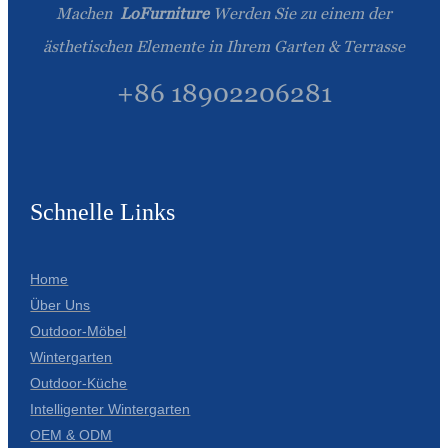
Machen
LoFurniture
Werden Sie zu einem der
Íslenska
ästhetischen Elemente in Ihrem Garten & Terrasse
Hrvatski
+86 18902206281
Македонски
سنڌي
русский
Schnelle Links
اردو
יידיש
Home
Українська
Über Uns
Outdoor-Möbel
தமிழ்
Wintergarten
български
Outdoor-Küche
Intelligenter Wintergarten
తెలుగు
OEM & ODM