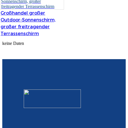
Slovenčina
Großhandel großer
Outdoor-Sonnenschirm,
Српски
großer freitragender
Точики
Terrassenschirm
keine Daten
Shqip
Қазақ Тілі
Bosanski
italiano
Кыргызча
Lëtzebuergesch
Magyar
हिन्दी