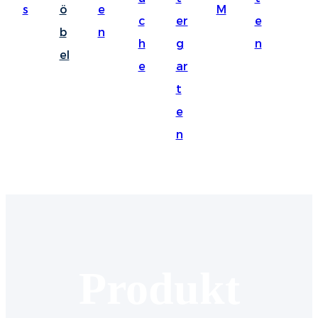
s
ö
e
M
Suomi
c
er
e
b
n
lietuvių
h
g
n
el
e
ar
svenska
t
Eesti
e
Gaeilgenah
n
Polski
한국어
Malagasy fiteny
Corsu
èdè Yorùbá
Produkt
Tiếng Việt
Монгол