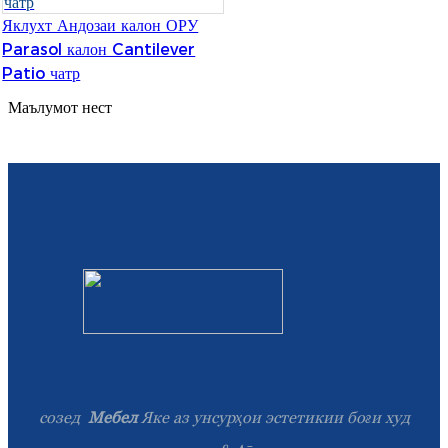
Яклухт Андозаи калон ОРУ
Slovenčina
Parasol калон Cantilever
Patio чатр
Српски
Маълумот нест
Точики
Shqip
Қазақ Тілі
Bosanski
italiano
Кыргызча
Lëtzebuergesch
Magyar
созед
Мебел
Яке аз унсурҳои эстетикии боғи худ
हिन्दी