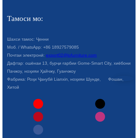
Türkçe
Тамоси мо:
فارسی
հայերեն
Шахси тамос: Ҷенни
Azərbaycan
Моб. / WhatsApp: +86 18927579085
Почтаи электронӣ:
export02@lofurniture.com
עִבְרִית
Дафтар: ошёнаи 13, бурҷи ғарбии Gome-Smart City, хиёбони
Kurmancî
Пачжоу, ноҳияи Ҳайчжу, Гуанчжоу
Фабрика: Роҳи Ҷанубӣ Lianxin, ноҳияи Шунде, Фошан,
العربية
Хитой
O'zbek
繁體中文
中文
ئۇيغۇرچە