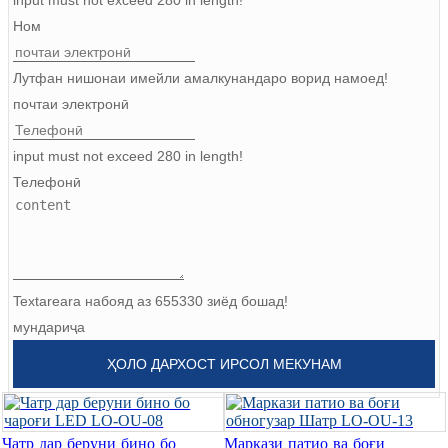
Burmese
Ном
Sesotho
Лутфан нишонаи имейли амалкунандаро ворид намоед!
čeština
почтаи электронӣ
ภาษาไทย
input must not exceed 280 in length!
Телефонӣ
norsk
Afrikaans
latviešu valoda‎
ქართველი
Textareara набояд аз 655330 зиёд бошад!
мундариҷа
Xhosa
ҲОЛО ДАРХОСТ ИРСОЛ МЕКУНАМ
Latin
Hausa
Чатр дар беруни бино бо
Маркази патио ва боғи