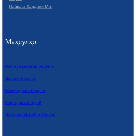
Беларуская
Пайваст Кардани Мо:
ਪੰਜਾਬੀ
বাংলা
dansk
Маҳсулҳо
മലയാളം
मराठी
Маҷмӯи мебели берунӣ
ಕನ್ನಡ
Дивани беруна
ગુજરાતી
Мизу курсии беруна
ଓଡ଼ିଆ
Кафедраи берунӣ
Basa Jawa
Ҷойгоҳи офтобии берунӣ
bahasa Indonesia
Sundanese