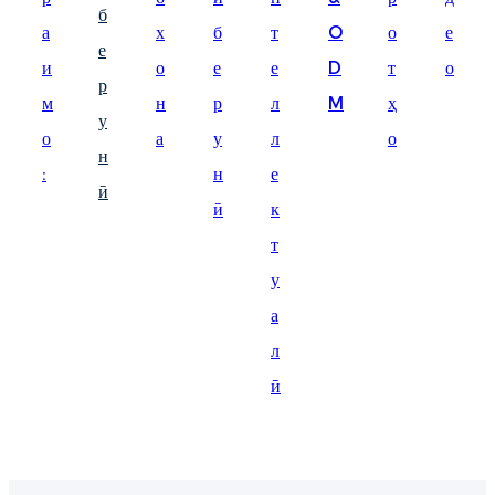
б
Suomi
а
х
б
т
O
о
е
е
lietuvių
и
о
е
е
D
т
о
р
м
н
р
л
M
ҳ
svenska
у
о
а
у
л
о
Eesti
н
:
н
е
Gaeilgenah
ӣ
ӣ
к
Polski
т
한국어
у
а
Malagasy fiteny
л
Corsu
ӣ
èdè Yorùbá
Tiếng Việt
Монгол