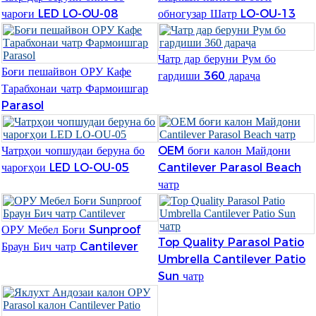
Română
чароғи LED LO-OU-08
обногузар Шатр LO-OU-13
Kiswahili
Чатр дар беруни Рум бо
ខ្មែរ
Боғи пешайвон ОРУ Кафе
гардиши 360 дараҷа
Тарабхонаи чатр Фармоишгар
日语
Parasol
Maori
Deutsch
Чатрҳои чопшудаи беруна бо
OEM боғи калон Майдони
чароғҳои LED LO-OU-05
Cantilever Parasol Beach
සිංහල
чатр
Català
ОРУ Мебел Боғи Sunproof
Bahasa Melayu
Top Quality Parasol Patio
Браун Бич чатр Cantilever
Cymraeg
Umbrella Cantilever Patio
Sun чатр
پښتو
Ελληνικά