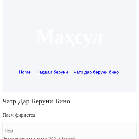
Igbo
አማርኛ
Маҳсул
Pilipino
français
Af Soomaali
Home
Нақшаи берунӣ
Чатр дар беруни бино
Shona
Sugbuanon
Euskara
Чатр Дар Беруни Бино
ລາວ
Паём фиристед
Zulu
Slovenščina
input must not exceed 280 in length!