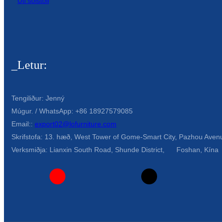
Úti sólstóll
_Letur:
Tengiliður: Jenný
Múgur. / WhatsApp: +86 18927579085
Email::
export02@lofurniture.com
Skrifstofa: 13. hæð, West Tower of Gome-Smart City, Pazhou Aven
Verksmiðja: Lianxin South Road, Shunde District, Foshan, Kína