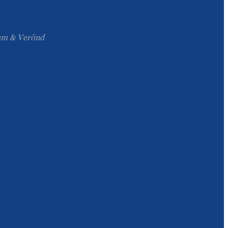
Slovenčina
num & Verönd
Српски
Точики
Shqip
Қазақ Тілі
Bosanski
italiano
Кыргызча
Lëtzebuergesch
Magyar
हिन्दी