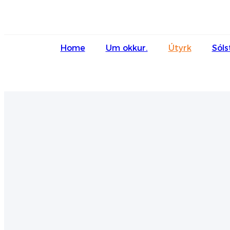
Home
Um okkur.
Útyrk
Sóls