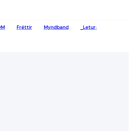
English
DM
Fréttir
Myndband
_Letur:
Ōlelo Hawaiʻi
Faasamoa
Maltese
Español
Galego
Português
Frysk
Nederlands
Gàidhlig