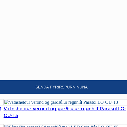
SENDA FYRIRSPURN NÚNA
8
Vatnsheldur verönd og garðsúlur regnhlíf Parasol LO-
OU-13