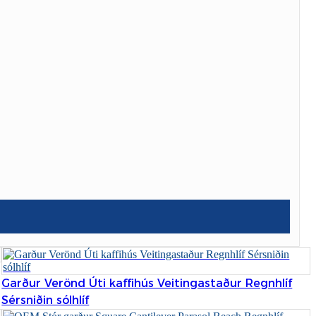
Burmese
Sesotho
čeština
ภาษาไทย
norsk
Afrikaans
latviešu valoda‎
ქართველი
Xhosa
Latin
Garður Verönd Úti kaffihús Veitingastaður Regnhlíf
Hausa
Sérsniðin sólhlíf