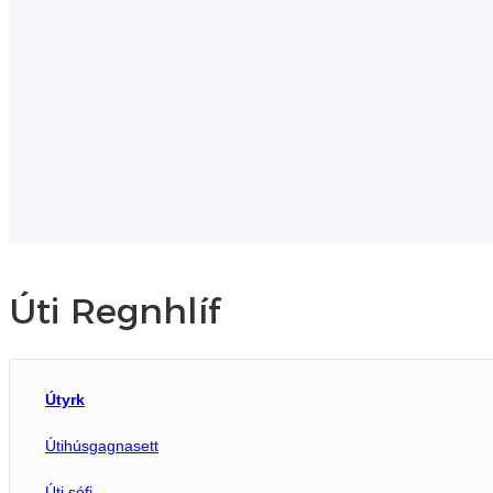
Úti Regnhlíf
Útyrk
Útihúsgagnasett
Úti sófasett
Úti sófi