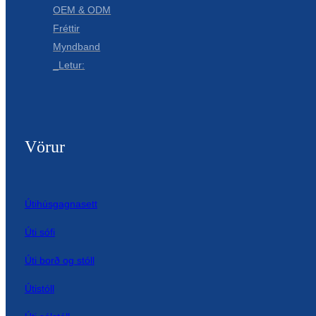
OEM & ODM
Fréttir
Myndband
_Letur:
Vörur
Útihúsgagnasett
Úti sófi
Úti borð og stóll
Útistóll