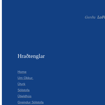
Gerðu
LoFu
Hraðtenglar
Home
Um Okkur.
Útyrk
Sólstofa
Útieldhús
Greindur Sólstofa