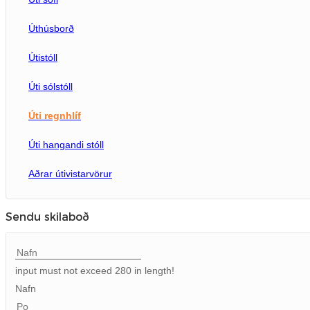
Úti borð og stóll
Úthúsborð
Borðborð
Útistóll
Úti sólstóll
Úti regnhlíf
Úti hangandi stóll
Aðrar útivistarvörur
Sendu skilaboð
input must not exceed 280 in length!
Nafn