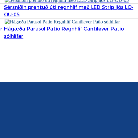
Sérsniðin prentuð úti regnhlíf með LED Strip ljós LO-
OU-05
r
Hágæða Parasol Patio Regnhlíf Cantilever Patio
sólhlífar