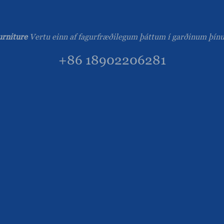
rniture
Vertu einn af fagurfræðilegum þáttum í garðinum þí
+86 18902206281