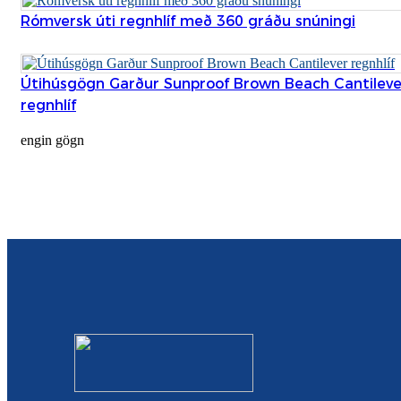
Rómversk úti regnhlíf með 360 gráðu snúningi
Útihúsgögn Garður Sunproof Brown Beach Cantileve
regnhlíf
engin gögn