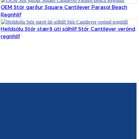
Română
OEM Stór garður Square Cantilever Parasol Beach
Regnhlíf
Kiswahili
ខ្មែរ
Heildsölu Stór stærð úti sólhlíf Stór Cantilever verönd
regnhlíf
日语
Maori
Deutsch
සිංහල
Català
Bahasa Melayu
Cymraeg
پښتو
Ελληνικά