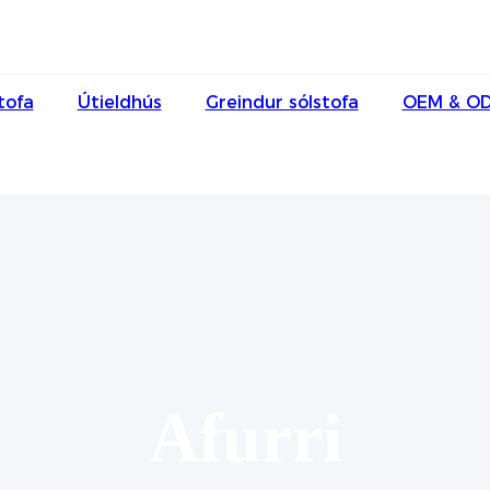
tofa
Útieldhús
Greindur sólstofa
OEM & O
Afurri