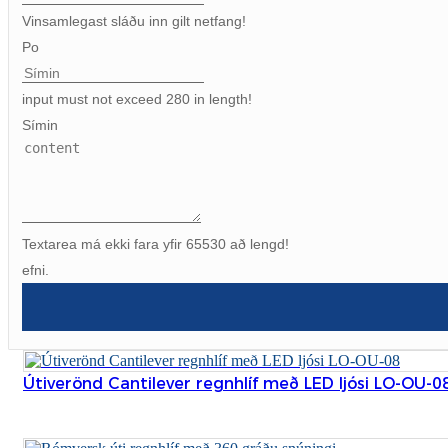
Vinsamlegast sláðu inn gilt netfang!
Po
input must not exceed 280 in length!
Símin
Textarea má ekki fara yfir 65530 að lengd!
efni.
Útiverönd Cantilever regnhlíf með LED ljósi LO-OU-0