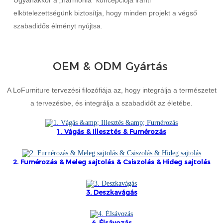
Ugyanakkor a „harmónia” koncepciója iránti
elkötelezettségünk biztosítja, hogy minden projekt a végső
Slovenčina
szabadidős élményt nyújtsa.
Српски
Точики
OEM & ODM Gyártás
Shqip
A LoFurniture tervezési filozófiája az, hogy integrálja a természetet
Қазақ Тілі
a tervezésbe, és integrálja a szabadidőt az életébe.
Bosanski
1. Vágás & Illesztés & Furnérozás
italiano
Кыргызча
2. Furnérozás & Meleg sajtolás & Csiszolás & Hideg sajtolás
Lëtzebuergesch
3. Deszkavágás
Magyar
हिन्दी
4. Élsávozás