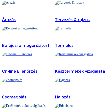
Burmese
Sesotho
Árazás
Tervezés & rajzok
čeština
ภาษาไทย
norsk
Befejezi a megerősítést
Termelés
Afrikaans
latviešu valoda‎
On-line Ellenőrzés
Késztermékek vizsgálata
ქართველი
Xhosa
Latin
Csomagolás
Hajózás
Hausa