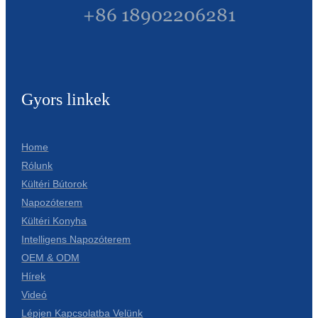
+86 18902206281
Gyors linkek
Home
Rólunk
Kültéri Bútorok
Napozóterem
Kültéri Konyha
Intelligens Napozóterem
OEM & ODM
Hírek
Videó
Lépjen Kapcsolatba Velünk