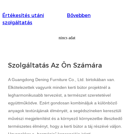
Română
Kiswahili
Értékesítés utáni
Bővebben
szolgáltatás
ខ្មែរ
nincs adat
日语
Maori
Deutsch
Szolgáltatás Az Ön Számára
සිංහල
A Guangdong Dening Furniture Co., Ltd. birtokában van.
Català
Elkötelezettek vagyunk minden kerti bútor projektnél a
legharmonikusabb tervezést, a természet szeretetével
Bahasa Melayu
együttműködve. Ezért gondosan kombináljuk a különböző
Cymraeg
anyagok textúrájának élményét, a segédszíneken keresztüli
művészi megjelenítést és a környező környezetbe illeszkedő
پښتو
természetes élményt, hogy a kerti bútor a táj részévé váljon.
Ελληνικά