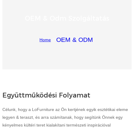
Igbo
OEM & Odm Szolgáltatás
አማርኛ
Pilipino
OEM & ODM
Home
français
Af Soomaali
Shona
Sugbuanon
Együttműködési Folyamat
Euskara
ລາວ
Célunk, hogy a LoFurniture az Ön kertjének egyik esztétikai eleme
legyen & teraszt, és arra számítanak, hogy segítünk Önnek egy
Zulu
kényelmes kültéri teret kialakítani természeti inspirációval
Slovenščina