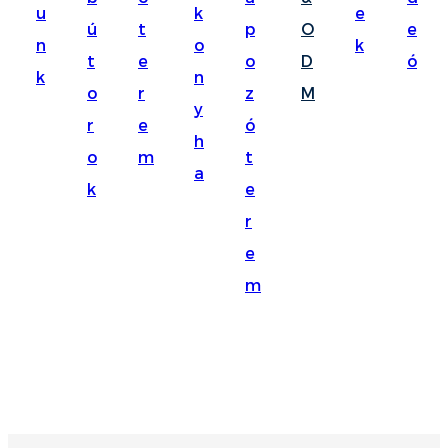
u
k
e
Suomi
ú
t
p
O
e
n
o
k
lietuvių
t
e
o
D
ó
k
n
o
r
z
M
svenska
y
r
e
ó
Eesti
h
o
m
t
Gaeilgenah
a
k
e
Polski
r
한국어
e
m
Malagasy fiteny
Corsu
èdè Yorùbá
Tiếng Việt
Монгол