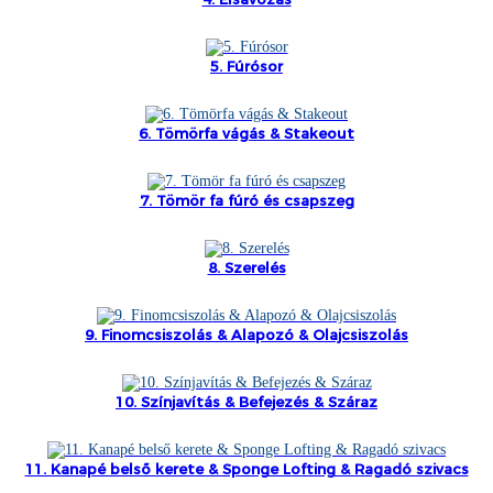
Íslenska
Hrvatski
5. Fúrósor
Македонски
6. Tömörfa vágás & Stakeout
سنڌي
русский
7. Tömör fa fúró és csapszeg
اردو
8. Szerelés
יידיש
Українська
9. Finomcsiszolás & Alapozó & Olajcsiszolás
தமிழ்
10. Színjavítás & Befejezés & Száraz
български
తెలుగు
11. Kanapé belső kerete & Sponge Lofting & Ragadó szivacs