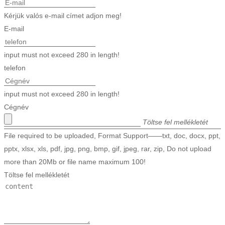
Türkçe
Kérjük valós e-mail címet adjon meg!
E-mail
فارسی
հայերեն
input must not exceed 280 in length!
telefon
Azərbaycan
עִבְרִית
input must not exceed 280 in length!
Cégnév
Kurmancî
Töltse fel mellékletét
العربية
File required to be uploaded, Format Support——txt, doc, docx, ppt,
pptx, xlsx, xls, pdf, jpg, png, bmp, gif, jpeg, rar, zip, Do not upload
O'zbek
more than 20Mb or file name maximum 100!
繁體中文
Töltse fel mellékletét
中文
ئۇيغۇرچە