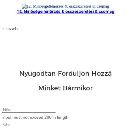
Беларуская
12. Minőségellenőrzés & összeszerelési & csomag
ਪੰਜਾਬੀ
বাংলা
nincs adat
dansk
മലയാളം
मराठी
ಕನ್ನಡ
Nyugodtan Forduljon Hozzá
ગુજરાતી
Minket Bármikor
ଓଡ଼ିଆ
Basa Jawa
bahasa Indonesia
input must not exceed 280 in length!
Név
Sundanese