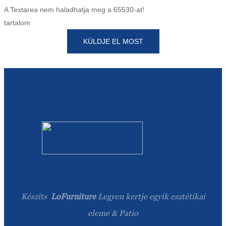
Esperanto
A Textarea nem haladhatja meg a 65530-at!
tartalom
Hmong
KÜLDJE EL MOST
नेपाली
Készíts
LoFurniture
Legyen kertje egyik esztétikai
eleme & Patio