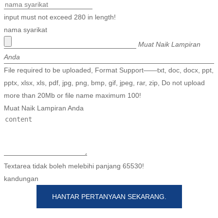
Türkçe
input must not exceed 280 in length!
nama syarikat
فارسی
Muat Naik Lampiran
հայերեն
Anda
File required to be uploaded, Format Support——txt, doc, docx, ppt,
Azərbaycan
pptx, xlsx, xls, pdf, jpg, png, bmp, gif, jpeg, rar, zip, Do not upload
עִבְרִית
more than 20Mb or file name maximum 100!
Muat Naik Lampiran Anda
Kurmancî
العربية
O'zbek
Textarea tidak boleh melebihi panjang 65530!
繁體中文
kandungan
中文
HANTAR PERTANYAAN SEKARANG.
ئۇيغۇرچە