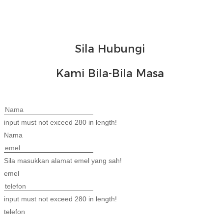
Беларуская
ਪੰਜਾਬੀ
বাংলা
Sila Hubungi
dansk
Kami Bila-Bila Masa
മലയാളം
मराठी
ಕನ್ನಡ
input must not exceed 280 in length!
Nama
ગુજરાતી
ଓଡ଼ିଆ
Sila masukkan alamat emel yang sah!
emel
Basa Jawa
bahasa Indonesia
input must not exceed 280 in length!
telefon
Sundanese