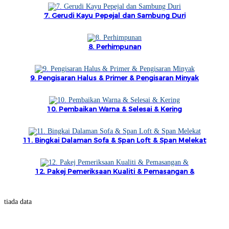
Íslenska
7. Gerudi Kayu Pepejal dan Sambung Duri
Hrvatski
8. Perhimpunan
Македонски
سنڌي
9. Pengisaran Halus & Primer & Pengisaran Minyak
русский
10. Pembaikan Warna & Selesai & Kering
اردو
יידיש
11. Bingkai Dalaman Sofa & Span Loft & Span Melekat
Українська
தமிழ்
12. Pakej Pemeriksaan Kualiti & Pemasangan &
български
tiada data
తెలుగు