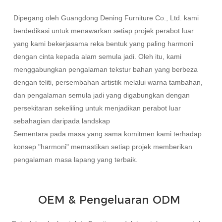
Română
Dipegang oleh Guangdong Dening Furniture Co., Ltd. kami
Kiswahili
berdedikasi untuk menawarkan setiap projek perabot luar
yang kami bekerjasama reka bentuk yang paling harmoni
ខ្មែរ
dengan cinta kepada alam semula jadi. Oleh itu, kami
日语
menggabungkan pengalaman tekstur bahan yang berbeza
dengan teliti, persembahan artistik melalui warna tambahan,
Maori
dan pengalaman semula jadi yang digabungkan dengan
Deutsch
persekitaran sekeliling untuk menjadikan perabot luar
sebahagian daripada landskap
සිංහල
Sementara pada masa yang sama komitmen kami terhadap
Català
konsep "harmoni" memastikan setiap projek memberikan
pengalaman masa lapang yang terbaik.
Bahasa Melayu
Cymraeg
OEM & Pengeluaran ODM
پښتو
Ελληνικά