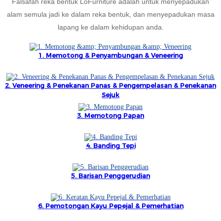
Falsafah reka bentuk LoFurniture adalah untuk menyepadukan
alam semula jadi ke dalam reka bentuk, dan menyepadukan masa
Slovenčina
lapang ke dalam kehidupan anda.
Српски
1. Memotong & Penyambungan & Veneering
Точики
Shqip
2. Veneering & Penekanan Panas & Pengempelasan & Penekanan
Қазақ Тілі
Sejuk
Bosanski
3. Memotong Papan
italiano
4. Banding Tepi
Кыргызча
Lëtzebuergesch
5. Barisan Penggerudian
Magyar
6. Pemotongan Kayu Pepejal & Pemerhatian
हिन्दी