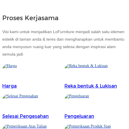
Igbo
Proses Kerjasama
አማርኛ
Visi kami untuk menjadikan LoFurniture menjadi salah satu elemen
Pilipino
estetik di taman anda & teres dan mengharapkan untuk membantu
français
anda menyusun ruang luar yang selesa dengan inspirasi alam
semula jadi
Af Soomaali
Shona
Sugbuanon
Harga
Reka bentuk & Lukisan
Euskara
ລາວ
Zulu
Selesai Pengesahan
Pengeluaran
Slovenščina