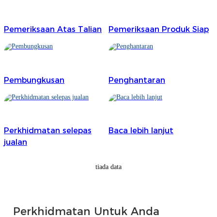
Burmese
Pemeriksaan Atas Talian
Pemeriksaan Produk Siap
Sesotho
čeština
ภาษาไทย
Pembungkusan
Penghantaran
norsk
Afrikaans
latviešu valoda‎
Perkhidmatan selepas
Baca lebih lanjut
jualan
ქართველი
Xhosa
tiada data
Latin
Hausa
Perkhidmatan Untuk Anda