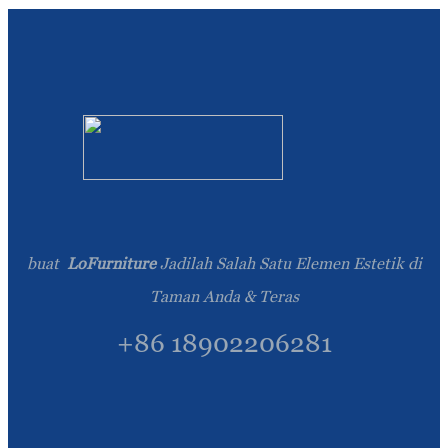
Esperanto
Hmong
नेपाली
buat
LoFurniture
Jadilah Salah Satu Elemen Estetik di
Taman Anda & Teras
+86 18902206281