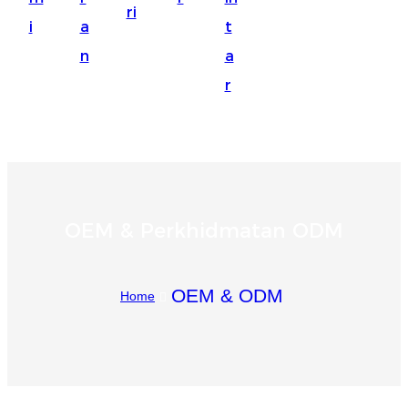
ri
Suomi
i
a
t
lietuvių
n
a
r
svenska
Eesti
Gaeilgenah
Polski
OEM & Perkhidmatan ODM
한국어
Malagasy fiteny
OEM & ODM
Home
Corsu
èdè Yorùbá
Tiếng Việt
Монгол