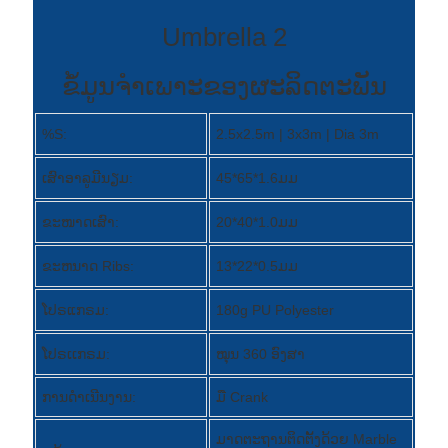
Română
Kiswahili
ຂໍ້ມູນຈໍາເພາະຂອງຜະລິດຕະພັນ
ខ្មែរ
日语
%S:
2.5x2.5m | 3x3m | Dia 3m
Maori
ເສົາອາລູມີນຽມ:
45*65*1.6ມມ
Deutsch
ຂະໜາດເສົາ:
20*40*1.0ມມ
සිංහල
ຂະ​ຫນາດ Ribs​:
13*22*0.5ມມ
Català
ໂປຣແກຣມ:
180g PU Polyester
Bahasa Melayu
ໂປຣເເກຣມ:
ໝຸນ 360 ອົງສາ
Cymraeg
ການດໍາເນີນງານ:
ມື Crank
پښتو
ມາດຕະຖານຕິດຕັ້ງດ້ວຍ Marble
Ελληνικά