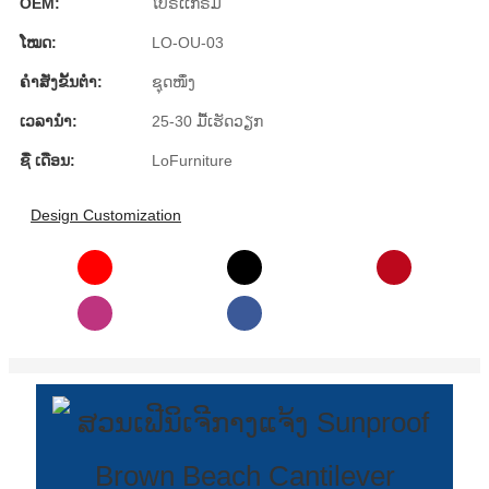
OEM:
ໂປຣເເກຣມ
Burmese
ໂໝດ:
LO-OU-03
Sesotho
ຄໍາສັ່ງຂັ້ນຕ່ໍາ:
ຊຸດໜຶ່ງ
čeština
ເວລານໍາ:
25-30 ມື້ເຮັດວຽກ
ภาษาไทย
ຊື່ ເດືອນ:
LoFurniture
norsk
Design Customization
Afrikaans
latviešu valoda‎
ქართველი
Xhosa
Latin
Hausa