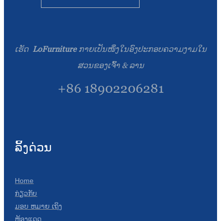
Esperanto
Hmong
नेपाली
ເຮັດ
LoFurniture
ກາຍເປັນໜຶ່ງໃນອົງປະກອບຄວາມງາມໃນ
ສວນຂອງເຈົ້າ & ລານ
+86 18902206281
ລິ້ງດ່ວນ
Home
ກ່ຽວກັບ
ມອບ ຫມາຍ ເຖິງ
ຫ້ອງແດດ