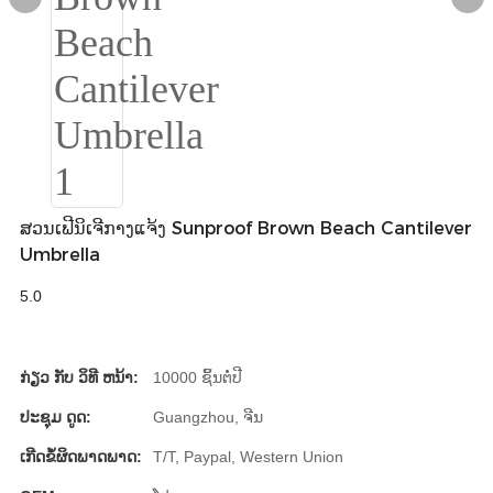
Igbo
አማርኛ
Pilipino
français
Af Soomaali
ສວນເຟີນິເຈີກາງແຈ້ງ Sunproof Brown Beach Cantilever
Umbrella
Shona
5.0
Sugbuanon
Euskara
ກ່ຽວ ກັບ ວິທີ ຫນ້າ:
10000 ຊິ້ນຕໍ່ປີ
ລາວ
ປະຊຸມ ດູດ:
Guangzhou, ຈີນ
Zulu
ເກີດຂໍ້ຜິດພາດພາດ:
T/T, Paypal, Western Union
Slovenščina