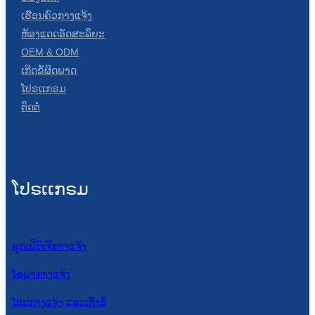
ເຮືອນຄົວກາງແຈ້ງ
ຫ້ອງແດດອັດສະລິຍະ
OEM & ODM
ເກີດຂໍ້ຜິດພາດ
ໂປຣເເກຣມ
ຕິດຕໍ່
ໂປຣເເກຣມ
ຊຸດເຟີນິເຈີກາງແຈ້ງ
ໂຊຟາກາງແຈ້ງ
ໂຕະກາງແຈ້ງ ແລະເກົ້າອີ້