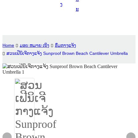
ງ
Suomi
ະ
lietuvių
svenska
Eesti
Home
ມອບ ຫມາຍ ເຖິງ
ຮົ່ມກາງແຈ້ງ
Gaeilgenah
ສວນເຟີນິເຈີກາງແຈ້ງ Sunproof Brown Beach Cantilever Umbrella
Polski
한국어
Malagasy fiteny
Corsu
èdè Yorùbá
Tiếng Việt
Монгол