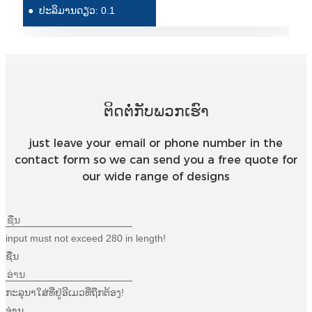
●
ປະລິມານດຽວ: 0.1
Íslenska
Hrvatski
Македонски
سنڌي
ຕິດຕໍ່ກັບພວກເຮົາ
русский
just leave your email or phone number in the
اردو
contact form so we can send you a free quote for
our wide range of designs
יידיש
Українська
தமிழ்
input must not exceed 280 in length!
ຊື່ນ
български
తెలుగు
ກະລຸນາໃສ່ທີ່ຢູ່ອີເມວທີ່ຖືກຕ້ອງ!
ອ່ານ