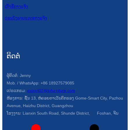
ເກົ້າອີ້ກາງແຈ້ງ
ບ່ອນນັ່ງອາບແດດກາງແຈ້ງ
ຕິດຕໍ່
ຜູ້ຕິດຕໍ່: Jenny
Mob. / WhatsApp: +86 18927579085
ເປຣເເກຣມ:
export02@lofurniture.com
ຫ້ອງການ: ຊັ້ນ 13, ຫໍຄອຍຕາເວັນຕົກຂອງ Gome-Smart City, Pazhou
Avenue, Haizhu District, Guangzhou
ໂຮງງານ: Lianxin South Road, Shunde District, Foshan, ຈີນ