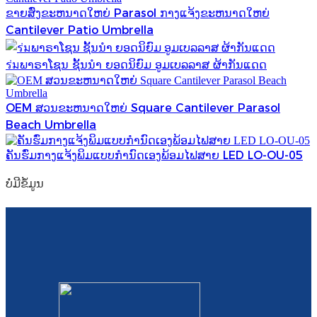
ຂາຍສົ່ງຂະຫນາດໃຫຍ່ Parasol ກາງແຈ້ງຂະຫນາດໃຫຍ່
Türkçe
Cantilever Patio Umbrella
فارسی
ร่มພາຣາໂຊນ ຊັ້ນນໍາ ຍອດນິຍົມ ອູມເບລລາສ ຜ້າກັນແດດ
հայերեն
Azərbaycan
OEM ສວນຂະຫນາດໃຫຍ່ Square Cantilever Parasol
Beach Umbrella
עִבְרִית
ຄັນຮົ່ມກາງແຈ້ງພິມແບບກຳນົດເອງພ້ອມໄຟສາຍ LED LO-OU-05
Kurmancî
ບໍ່​ມີ​ຂໍ້​ມູນ
العربية
O'zbek
繁體中文
中文
ئۇيغۇرچە