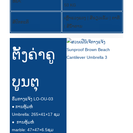
ຫນ້າ:
50 KG
Slovenčina
ເຫຼົ້າແວງແດງ | ສີຂຽວເຂັ້ມ | ກາກີ
Српски
ສີປົກກະຕິ
| ສີນ້ຳຕານ
Точики
Shqip
ຕັ້ງຄ່າຄູ
Қазақ Тілі
Bosanski
ບູນຕຸ
italiano
Кыргызча
ຮົ່ມກາງແຈ້ງ LO-OU-03
Lëtzebuergesch
● ການຫຸ້ມຫໍ່
Umbrella: 265×41×17 ຊມ
Magyar
●
ການຫຸ້ມຫໍ່
हिन्दी
marble: 47×47×6.5ຊມ