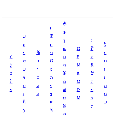
English
ຫ້
Ōlelo Hawaiʻi
ເ
ອ
ມ
ຮື
Faasamoa
ງ
ເ
ອ
ອ
ໂ
Maltese
ແ
O
ກີ
ບ
ຫ້
ນ
ປ
ກ່
ດ
E
ດ
Español
ຫ
ອ
ຄົ
ຣ
ຽ
ດ
M
ຂໍ້
Galego
ມ
ງ
ວ
ເ
ວ
ອັ
&
ຜິ
າ
ແ
ກ
ເ
Português
ກັ
ດ
O
ດ
ຍ
ດ
າ
ກ
Frysk
ບ
ສ
D
ພ
ເ
ດ
ງ
ຣ
ະ
M
າ
Nederlands
ຖິ
ແ
ມ
ລິ
ດ
Gàidhlig
ງ
ຈ້
ຍ