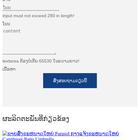
Беларуская
ਪੰਜਾਬੀ
input must not exceed 280 in length!
ໂນນ
বাংলা
dansk
മലയാളം
textarea ຕ້ອງບໍ່ເກີນ 65530 ໃນຄວາມຍາວ!
मराठी
ເນື້ອຫາ
ಕನ್ನಡ
ສົ່ງສອບຖາມດຽວນີ້
ગુજરાતી
ଓଡ଼ିଆ
Basa Jawa
ຜະ​ລິດ​ຕະ​ພັນ​ທີ່​ກ່ຽວ​ຂ້ອງ
bahasa Indonesia
Sundanese