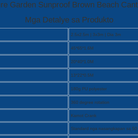
Mga Detalye sa Produkto
2.5x2.5m | 3x3m | Dia 3m
45*65*1.6M
20*40*1.0M
13*22*0.5M
180g PU polyester
360 degree rotation
Kamot Crank
Standard nga nasangkapan sa 50