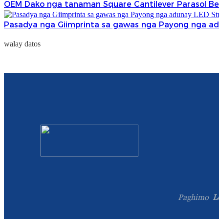
OEM Dako nga tanaman Square Cantilever Parasol Be
Pasadya nga Giimprinta sa gawas nga Payong nga ad
walay datos
Paghimo
L