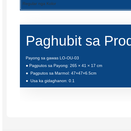
Regular nga Kolor
Paghubit sa Pro
Payong sa gawas LO-OU-03
● Pagputos sa Payong: 265 × 41 × 17 cm
●
Pagputos sa Marmol: 47×47×6.5cm
●
Usa ka gidaghanon: 0.1