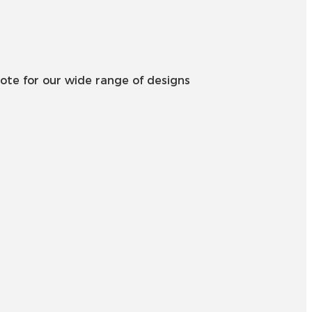
Slovenčina
Српски
Точики
ote for our wide range of designs
Shqip
Қазақ Тілі
Bosanski
italiano
Кыргызча
Lëtzebuergesch
Magyar
हिन्दी