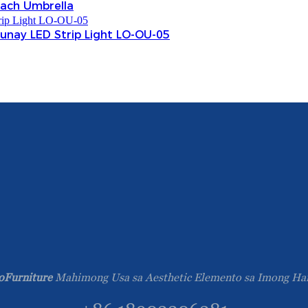
ach Umbrella
unay LED Strip Light LO-OU-05
oFurniture
Mahimong Usa sa Aesthetic Elemento sa Imong Har