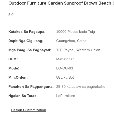
Outdoor Furniture Garden Sunproof Brown Beach C
5.0
Katakos Sa Pagsupa:
10000 Pieces kada Tuig
Dapit Nga Gigikang:
Guangzhou, China
Mga Paagi Sa Pagbayad:
T/T, Paypal, Western Union
OEM:
Mabatonan
Mode:
LO-OU-03
Min.Orden:
Usa ka Set
Panahon Sa Pagpanguna:
25-30 ka adlaw sa pagtrabaho
Ngalan Sa Tatak:
LoFurniture
Design Customization