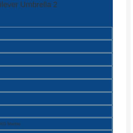
Burmese
Sesotho
čeština
ภาษาไทย
norsk
Afrikaans
latviešu valoda‎
ქართველი
Xhosa
Latin
 KG Marble
Hausa