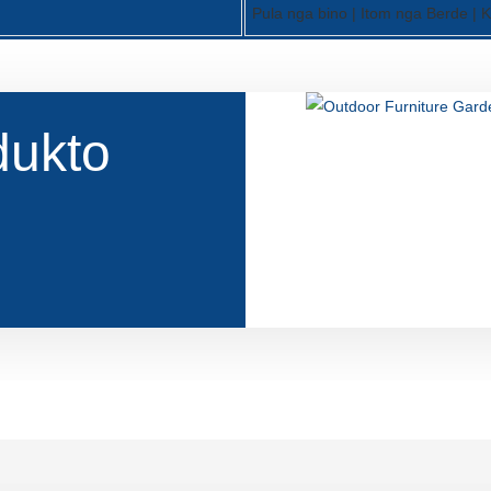
Pula nga bino | Itom nga Berde | 
dukto