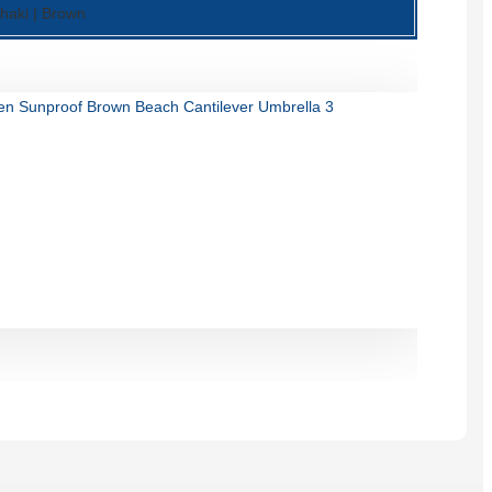
Română
Khaki | Brown
Kiswahili
ខ្មែរ
日语
Maori
Deutsch
සිංහල
Català
Bahasa Melayu
Cymraeg
پښتو
Ελληνικά