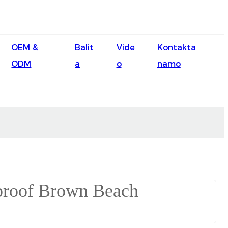
English
OEM &
Balit
Vide
Kontakta
Ōlelo Hawaiʻi
ODM
a
o
namo
Faasamoa
Maltese
Español
Galego
Português
Frysk
Nederlands
Gàidhlig