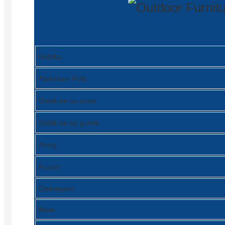
Gidaka:
Aluminum Pole:
Gidak-on sa poste:
Gidak-on sa gusok:
Along:
Funko:
Operasyon:
Base: