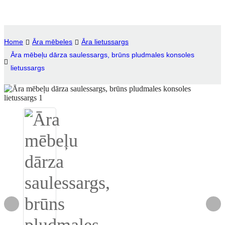
Igbo
አማርኛ
Home
Āra mēbeles
Āra lietussargs
Āra mēbeļu dārza saulessargs, brūns pludmales konsoles
Pilipino
lietussargs
français
Af Soomaali
Shona
Sugbuanon
Euskara
ລາວ
Zulu
Slovenščina