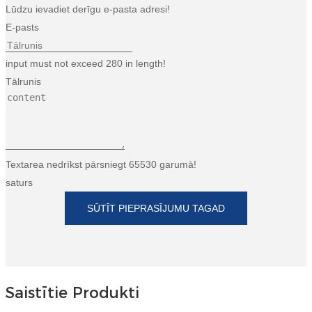
Lūdzu ievadiet derīgu e-pasta adresi!
Türkçe
E-pasts
فارسی
input must not exceed 280 in length!
հայերեն
Tālrunis
Azərbaycan
עִבְרִית
Kurmancî
Textarea nedrīkst pārsniegt 65530 garumā!
saturs
العربية
SŪTĪT PIEPRASĪJUMU TAGAD
O'zbek
繁體中文
中文
Saistītie Produkti
ئۇيغۇرچە