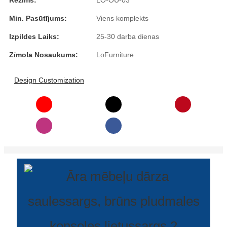
Režīms:
LO-OU-03
Română
Min. Pasūtījums:
Viens komplekts
Kiswahili
Izpildes Laiks:
25-30 darba dienas
ខ្មែរ
Zīmola Nosaukums:
LoFurniture
日语
Design Customization
Maori
Deutsch
සිංහල
Català
Bahasa Melayu
Cymraeg
پښتو
Ελληνικά