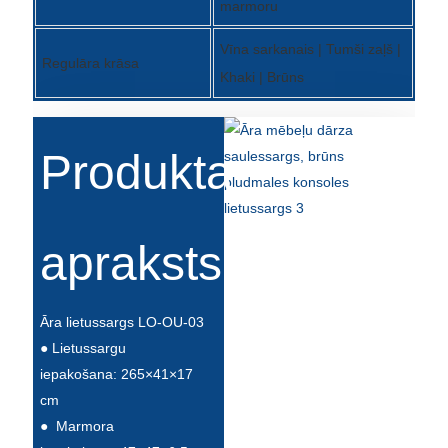
marmoru
Íslenska
Vīna sarkanais | Tumši zaļš |
Hrvatski
Regulāra krāsa
Khaki | Brūns
Македонски
سنڌي
Produkta
русский
اردو
apraksts
יידיש
Українська
Āra lietussargs LO-OU-03
தமிழ்
● Lietussargu
iepakošana: 265×41×17
български
cm
తెలుగు
●
Marmora