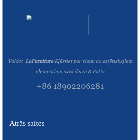
Veidot
LoFurniture
Kļūstiet par vienu no estētiskajiem
elementiem savā dārzā & Patio
+86 18902206281
Ātrās saites