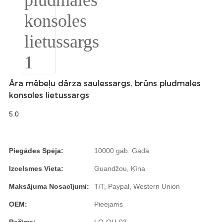
Burmese
Sesotho
čeština
ภาษาไทย
Āra mēbeļu dārza saulessargs, brūns pludmales
norsk
konsoles lietussargs
Afrikaans
5.0
latviešu valoda‎
ქართველი
Piegādes Spēja:
10000 gab. Gadā
Xhosa
Izcelsmes Vieta:
Guandžou, Ķīna
Maksājuma Nosacījumi:
T/T, Paypal, Western Union
Latin
OEM:
Pieejams
Hausa