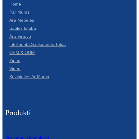
Home
Par Mums
Āra Mēbeles
Saules Istaba
Āra Virtuve
Inteliģentā Sauļošanās Telpa
OEM & ODM
Ziņas
Video
Sazinieties Ar Mums
Produkti
Āra mēbeļu komplekts