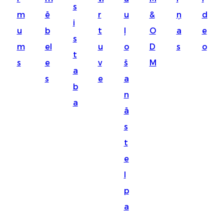
s
Suomi
m
ē
r
u
&
ņ
d
i
lietuvių
u
b
t
ļ
O
a
e
s
m
el
u
o
D
s
o
svenska
t
s
e
v
š
M
Eesti
a
s
e
a
Gaeilgenah
b
n
a
Polski
ā
한국어
s
t
Malagasy fiteny
e
Corsu
l
èdè Yorùbá
p
Tiếng Việt
a
Монгол