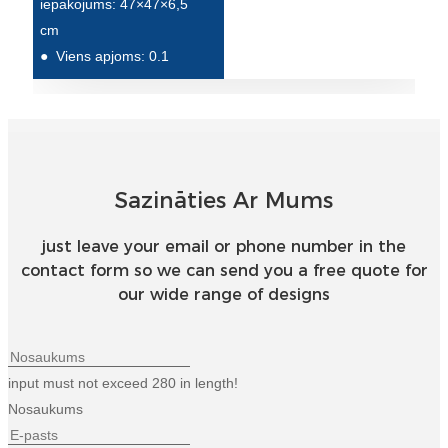
iepakojums: 47×47×6,5
Беларуская
cm
ਪੰਜਾਬੀ
●
Viens apjoms: 0.1
বাংলা
dansk
മലയാളം
Sazināties Ar Mums
मराठी
ಕನ್ನಡ
just leave your email or phone number in the
contact form so we can send you a free quote for
ગુજરાતી
our wide range of designs
ଓଡ଼ିଆ
Basa Jawa
input must not exceed 280 in length!
bahasa Indonesia
Nosaukums
Sundanese