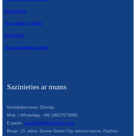
Āra dīvāns
Āra galds un krēsls
Āra krēsls
Āra sauļošanās krēsls
Sazinieties ar mums
Kontaktpersona: Dženija
Mob. / WhatsApp: +86 18927579085
E-pasts:
export02@lofurniture.com
Birojs: 13. stāvs, Gome-Smart City rietumu tornis, Pazhou