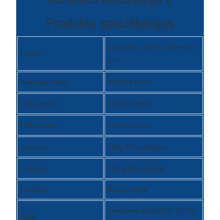
Slovenčina
Produkta specifikācijas
Српски
2,5x2,5m | 3x3m | Diametrs
Izmērs:
Точики
3 m
Shqip
Alumīnija stabs:
45*65*1.6mm
Қазақ Тілі
Pola izmērs:
20*40*1.0mm
Bosanski
Ribu izmērs:
13*22*0.5mm
italiano
Audums:
180g PU poliesters
Кыргызча
Funkcija:
360 grādu rotācija
Lëtzebuergesch
Darbība:
Rokas kloķis
Magyar
हिन्दी
Standarta aprīkots ar 50 KG
Bāze: