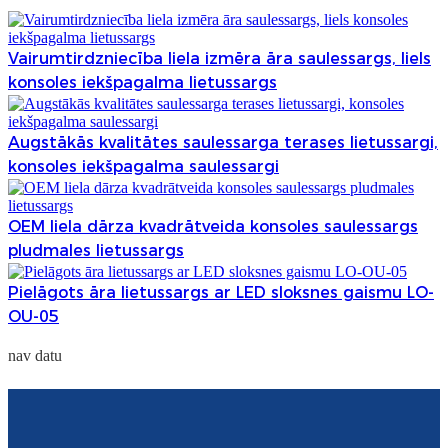
Esperanto
Hmong
Vairumtirdzniecība liela izmēra āra saulessargs, liels
konsoles iekšpagalma lietussargs
नेपाली
Augstākās kvalitātes saulessarga terases lietussargi,
konsoles iekšpagalma saulessargi
OEM liela dārza kvadrātveida konsoles saulessargs
pludmales lietussargs
Pielāgots āra lietussargs ar LED sloksnes gaismu LO-
OU-05
nav datu