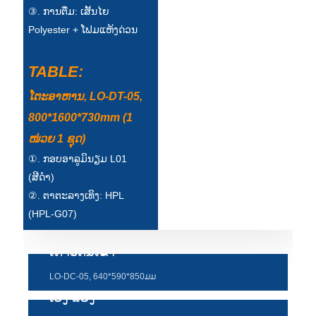
③. ການຕື່ມ: ເສັ້ນໄຍ
Polyester + ໂຟມແຫ້ງດ່ວນ
TABLE:
ໂຕະອາຫານ, LO-DT-05,
800*1600*730mm (1
ໜ່ວຍ 1 ຊຸດ)
①. ກອບອາລູມິນຽມ L01
(ສີດໍາ)
②. ຕາຕະລາງເທິງ: HPL
(HPL-G07)
ເກົ້າອີ້ກິນເຂົ້າ
LO-DC-05, 640*590*850ມມ
ເບິ່ງ ແຍງ