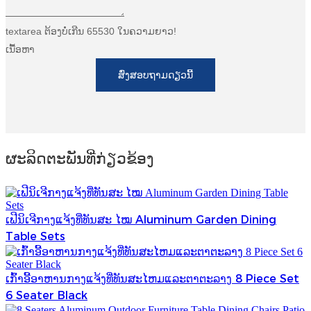
textarea ຕ້ອງບໍ່ເກີນ 65530 ໃນຄວາມຍາວ!
ເນື້ອຫາ
ສົ່ງສອບຖາມດຽວນີ້
ຜະ​ລິດ​ຕະ​ພັນ​ທີ່​ກ່ຽວ​ຂ້ອງ
ເຟີນິເຈີກາງແຈ້ງທີ່ທັນສະ ໄໝ Aluminum Garden Dining
Table Sets
ເກົ້າອີ້ອາຫານກາງແຈ້ງທີ່ທັນສະໄຫມແລະຕາຕະລາງ 8 Piece Set
6 Seater Black