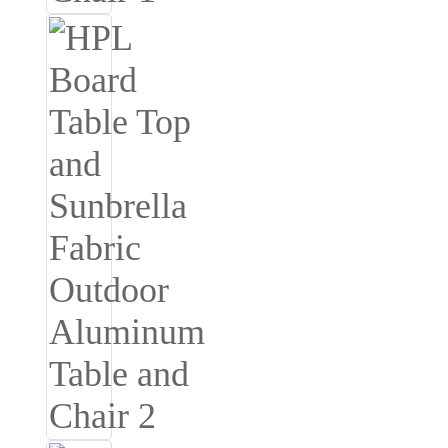
Burmese
Sesotho
čeština
ภาษาไทย
norsk
Afrikaans
latviešu valoda‎
ქართველი
Xhosa
Latin
Hausa