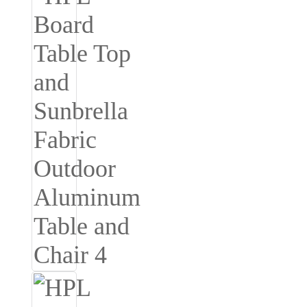
Slovenčina
Српски
Точики
Shqip
Қазақ Тілі
Bosanski
italiano
Кыргызча
Lëtzebuergesch
Magyar
हिन्दी