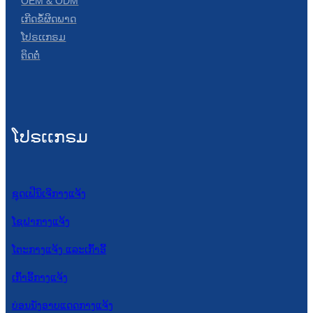
OEM & ODM
ເກີດຂໍ້ຜິດພາດ
ໂປຣເເກຣມ
ຕິດຕໍ່
ໂປຣເເກຣມ
ຊຸດເຟີນິເຈີກາງແຈ້ງ
ໂຊຟາກາງແຈ້ງ
ໂຕະກາງແຈ້ງ ແລະເກົ້າອີ້
ເກົ້າອີ້ກາງແຈ້ງ
ບ່ອນນັ່ງອາບແດດກາງແຈ້ງ