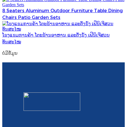
8 Seaters Aluminum Outdoor Furniture Table Dining
Chairs Patio Garden Sets
ໂຮງແຮມການຄ້າ ໂຕະຮ້ານອາຫານ ແລະຕັ່ງນັ່ງ ເຟີນິເຈີສວນ
ທັນສະໄໝ
ບໍ່​ມີ​ຂໍ້​ມູນ