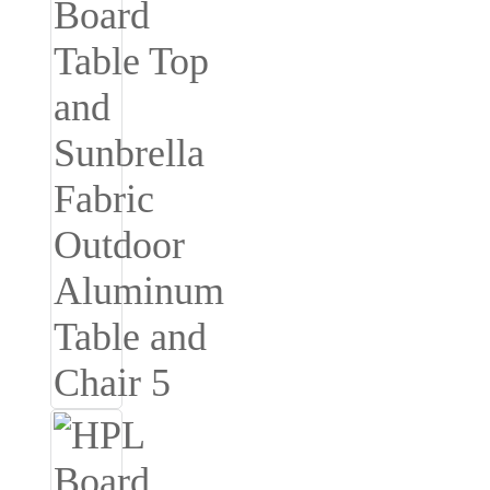
Íslenska
Hrvatski
Македонски
سنڌي
русский
اردو
יידיש
Українська
தமிழ்
български
తెలుగు