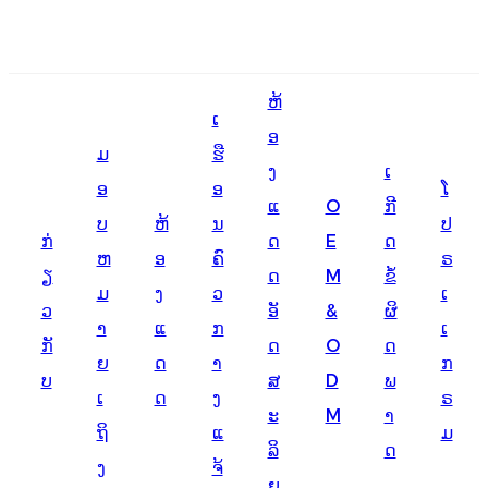
English
ຫ້
Ōlelo Hawaiʻi
ເ
ອ
ມ
ຮື
Faasamoa
ງ
ເ
ອ
ອ
ໂ
Maltese
ແ
O
ກີ
ບ
ຫ້
ນ
ປ
ກ່
ດ
E
ດ
Español
ຫ
ອ
ຄົ
ຣ
ຽ
ດ
M
ຂໍ້
Galego
ມ
ງ
ວ
ເ
ວ
ອັ
&
ຜິ
າ
ແ
ກ
ເ
Português
ກັ
ດ
O
ດ
ຍ
ດ
າ
ກ
Frysk
ບ
ສ
D
ພ
ເ
ດ
ງ
ຣ
ະ
M
າ
Nederlands
ຖິ
ແ
ມ
ລິ
ດ
Gàidhlig
ງ
ຈ້
ຍ