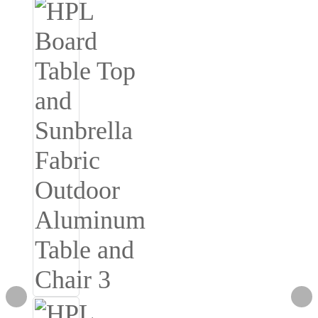
Română
Kiswahili
ខ្មែរ
日语
Maori
Deutsch
සිංහල
Català
Bahasa Melayu
Cymraeg
پښتو
Ελληνικά