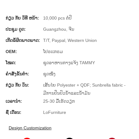
Türkçe
ກ່ຽວ ກັບ ວິທີ ຫນ້າ:
10,000 pcs ຕໍ່ປີ
فارسی
ປະຊຸມ ດູດ:
Guangzhou, ຈີນ
հայերեն
ເກີດຂໍ້ຜິດພາດພາດ:
T/T, Paypal, Western Union
Azərbaycan
OEM:
ໂປຣເເກຣມ
עִבְרִית
ໂໝດ:
ຊຸດອາຫານກາງແຈ້ງ TAMMY
Kurmancî
ຄໍາສັ່ງຂັ້ນຕ່ໍາ:
ຊຸດໜຶ່ງ
العربية
ກ່ຽວ ກັບ ວິນ:
ເສັ້ນໄຍ Polyester + QDF; Sunbrella fabric -
ມີການປິ່ນປົວນ້ໍາແລະນໍ້າມັນ
O'zbek
ເວລານໍາ:
25-30 ມື້ເຮັດວຽກ
繁體中文
ຊື່ ເດືອນ:
LoFurniture
中文
Design Customization
ئۇيغۇرچە