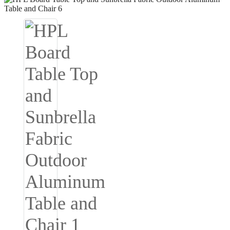
Igbo
አማርኛ
Pilipino
français
Af Soomaali
Shona
Sugbuanon
Euskara
ລາວ
Zulu
Slovenščina