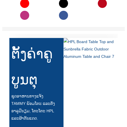
Esperanto
Hmong
नेपाली
ຕັ້ງຄ່າຄູ
ບູນຕຸ
ຊຸດອາຫານກາງແຈ້ງ
TAMMY ພ້ອມໂຕະ ແລະຕັ່ງ
ອາລູມີນຽມ, ໂຕະໂຕະ HPL
ແລະຜ້າກັນແດດ.