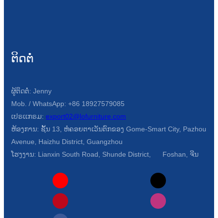
ຕິດຕໍ່
ຜູ້ຕິດຕໍ່: Jenny
Mob. / WhatsApp: +86 18927579085
ເປຣເເກຣມ:
export02@lofurniture.com
ຫ້ອງການ: ຊັ້ນ 13, ຫໍຄອຍຕາເວັນຕົກຂອງ Gome-Smart City, Pazhou
Avenue, Haizhu District, Guangzhou
ໂຮງງານ: Lianxin South Road, Shunde District, Foshan, ຈີນ