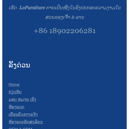
ເຮັດ
LoFurniture
ກາຍເປັນໜຶ່ງໃນອົງປະກອບຄວາມງາມໃນ
ສວນຂອງເຈົ້າ & ລານ
+86 18902206281
ລິ້ງດ່ວນ
Home
ກ່ຽວກັບ
ມອບ ຫມາຍ ເຖິງ
ຫ້ອງແດດ
ເຮືອນຄົວກາງແຈ້ງ
ຫ້ອງແດດອັດສະລິຍະ