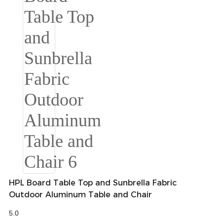
Беларуская
ਪੰਜਾਬੀ
বাংলা
dansk
മലയാളം
मराठी
ಕನ್ನಡ
ગુજરાતી
ଓଡ଼ିଆ
Basa Jawa
HPL Board Table Top and Sunbrella Fabric
Outdoor Aluminum Table and Chair
bahasa Indonesia
5.0
Sundanese