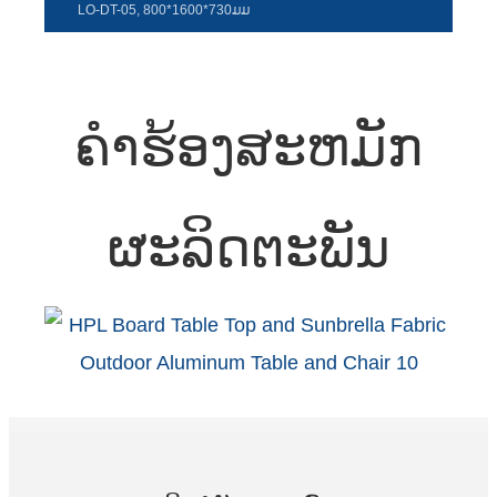
LO-DT-05, 800*1600*730ມມ
ຄໍາຮ້ອງສະຫມັກ
ຜະລິດຕະພັນ