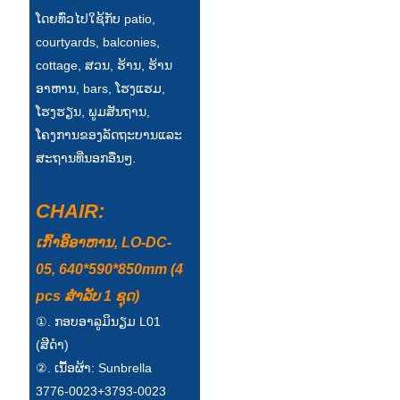
ໂດຍທົ່ວໄປໃຊ້ກັບ patio,
courtyards, balconies,
cottage, ສວນ, ຮ້ານ, ຮ້ານ
ອາຫານ, bars, ໂຮງແຮມ,
ໂຮງຮຽນ, ພູມສັນຖານ,
ໂຄງການຂອງລັດຖະບານແລະ
ສະຖານທີ່ນອກອື່ນໆ.
CHAIR:
ເກົ້າອີ້ອາຫານ, LO-DC-
05, 640*590*850mm (4
pcs ສໍາລັບ 1 ຊຸດ)
①. ກອບອາລູມິນຽມ L01
(ສີດໍາ)
②. ເນື້ອຜ້າ: Sunbrella
3776-0023+3793-0023