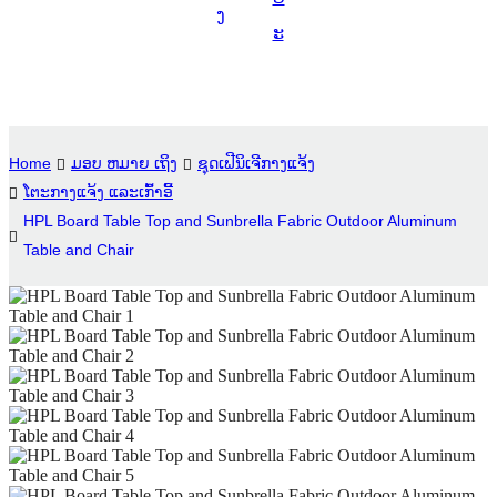
ງ
Suomi
ະ
lietuvių
svenska
Eesti
Home
ມອບ ຫມາຍ ເຖິງ
ຊຸດເຟີນິເຈີກາງແຈ້ງ
Gaeilgenah
ໂຕະກາງແຈ້ງ ແລະເກົ້າອີ້
HPL Board Table Top and Sunbrella Fabric Outdoor Aluminum
Polski
Table and Chair
한국어
Malagasy fiteny
Corsu
èdè Yorùbá
Tiếng Việt
Монгол