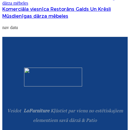
Komerciāla viesnīca Restorāns Galds Un Krēsli
Mūsdienīgas dārza mēbeles
nav datu
Veidot
LoFurniture
Kļūstiet par vienu no estētiskajiem
elementiem savā dārzā & Patio