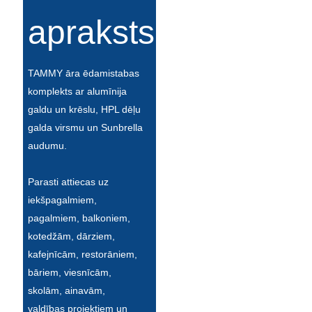
apraksts
TAMMY āra ēdamistabas
komplekts ar alumīnija
galdu un krēslu, HPL dēļu
galda virsmu un Sunbrella
audumu.
Parasti attiecas uz
iekšpagalmiem,
pagalmiem, balkoniem,
kotedžām, dārziem,
kafejnīcām, restorāniem,
bāriem, viesnīcām,
skolām, ainavām,
valdības projektiem un