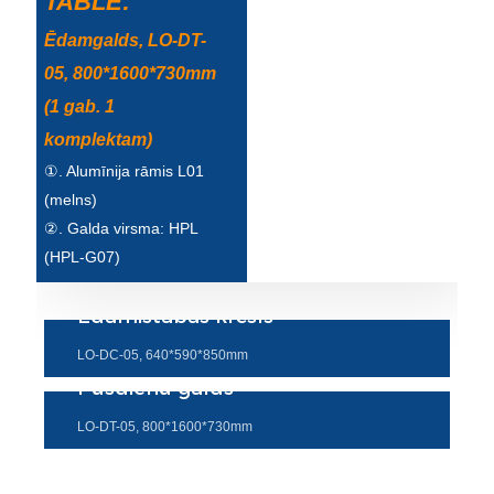
TABLE:
Ēdamgalds, LO-DT-
05, 800*1600*730mm
(1 gab. 1
komplektam)
①. Alumīnija rāmis L01
(melns)
②. Galda virsma: HPL
(HPL-G07)
Ēdamistabas krēsls
LO-DC-05, 640*590*850mm
Pusdienu galds
LO-DT-05, 800*1600*730mm