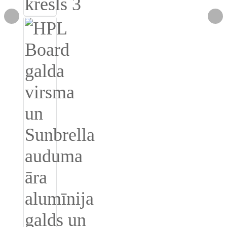
Íslenska
Hrvatski
Македонски
سنڌي
русский
اردو
יידיש
Українська
தமிழ்
български
తెలుగు