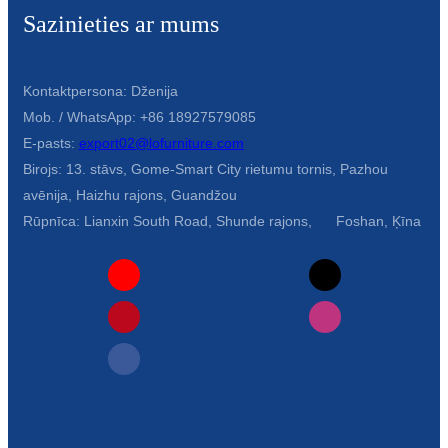
Sazinieties ar mums
Kontaktpersona: Dženija
Mob. / WhatsApp: +86 18927579085
E-pasts:
export02@lofurniture.com
Birojs: 13. stāvs, Gome-Smart City rietumu tornis, Pazhou
avēnija, Haizhu rajons, Guandžou
Rūpnīca: Lianxin South Road, Shunde rajons, Foshan, Ķīna