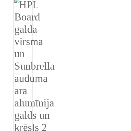
Română
Kiswahili
ខ្មែរ
日语
Maori
Deutsch
සිංහල
Català
Bahasa Melayu
Cymraeg
پښتو
Ελληνικά