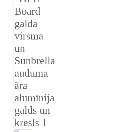
Burmese
Sesotho
čeština
ภาษาไทย
norsk
Afrikaans
latviešu valoda‎
ქართველი
Xhosa
Latin
Hausa