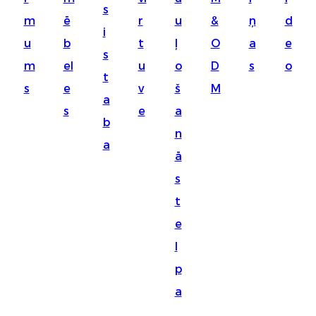
s
Suomi
m
ē
r
u
&
ņ
d
i
lietuvių
u
b
t
ļ
O
a
e
s
m
el
u
o
D
s
o
svenska
t
s
e
v
š
M
Eesti
a
s
e
a
Gaeilgenah
b
n
a
Polski
ā
한국어
s
t
Malagasy fiteny
e
Corsu
l
èdè Yorùbá
p
Tiếng Việt
a
Монгол