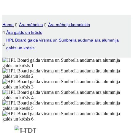
Igbo
አማርኛ
Home
Āra mēbeles
Āra mēbeļu komplekts
Āra galds un krēsls
Pilipino
HPL Board galda virsma un Sunbrella auduma āra alumīnija
français
galds un krēsls
Af Soomaali
Shona
Sugbuanon
Euskara
ລາວ
Zulu
Slovenščina