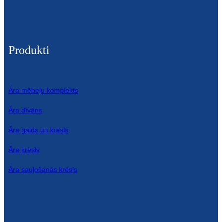
Produkti
Āra mēbeļu komplekts
Āra dīvāns
Āra galds un krēsls
Āra krēsls
Āra sauļošanās krēsls