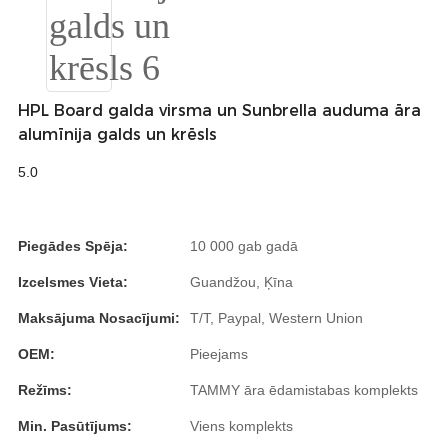
Esperanto
Hmong
नेपाली
HPL Board galda virsma un Sunbrella auduma āra
alumīnija galds un krēsls
5.0
Piegādes Spēja:
10 000 gab gadā
Izcelsmes Vieta:
Guandžou, Ķīna
Maksājuma Nosacījumi:
T/T, Paypal, Western Union
OEM:
Pieejams
Režīms:
TAMMY āra ēdamistabas komplekts
Min. Pasūtījums:
Viens komplekts