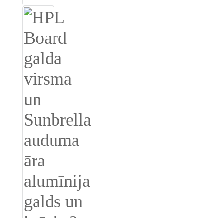
Slovenčina
Српски
Точики
Shqip
Қазақ Тілі
Bosanski
italiano
Кыргызча
Lëtzebuergesch
Magyar
हिन्दी