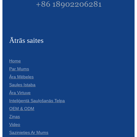
+86 18902206281
Ātrās saites
Home
Par Mums
Āra Mēbeles
Saules Istaba
Āra Virtuve
Inteliģentā Sauļošanās Telpa
OEM & ODM
Ziņas
Video
Sazinieties Ar Mums