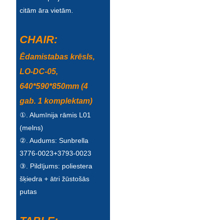
citām āra vietām.
CHAIR:
Ēdamistabas krēsls,
LO-DC-05,
640*590*850mm (4
gab. 1 komplektam)
①. Alumīnija rāmis L01
(melns)
②. Audums: Sunbrella
3776-0023+3793-0023
③. Pildījums: poliestera
šķiedra + ātri žūstošās
putas