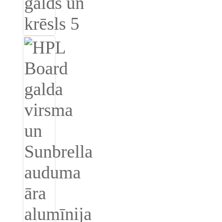
Türkçe
فارسی
հայերեն
Azərbaycan
עִבְרִית
Kurmancî
العربية
O'zbek
繁體中文
中文
ئۇيغۇرچە