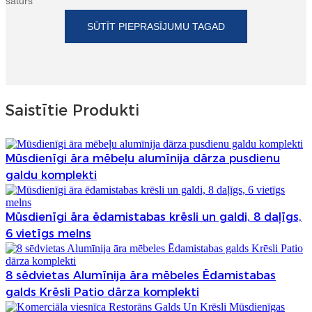
saturs
SŪTĪT PIEPRASĪJUMU TAGAD
Saistītie Produkti
Mūsdienīgi āra mēbeļu alumīnija dārza pusdienu
galdu komplekti
Mūsdienīgi āra ēdamistabas krēsli un galdi, 8 daļīgs,
6 vietīgs melns
8 sēdvietas Alumīnija āra mēbeles Ēdamistabas
galds Krēsli Patio dārza komplekti