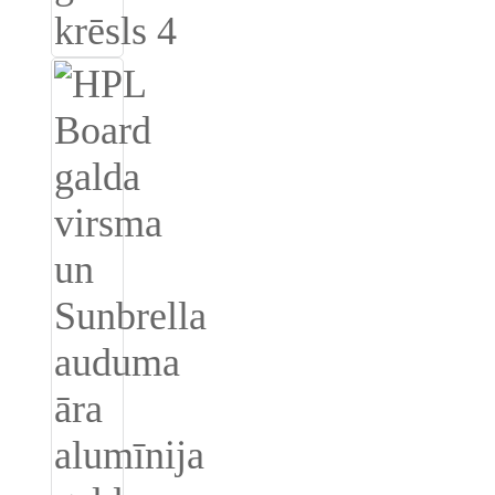
Беларуская
ਪੰਜਾਬੀ
বাংলা
dansk
മലയാളം
मराठी
ಕನ್ನಡ
ગુજરાતી
ଓଡ଼ିଆ
Basa Jawa
bahasa Indonesia
Sundanese