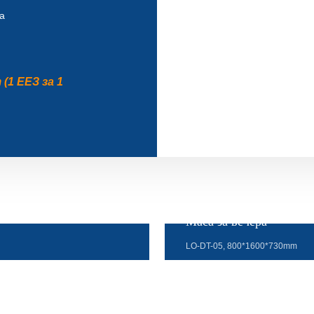
а
(1 ЕЕЗ за 1
Маса за вечера
LO-DT-05, 800*1600*730mm