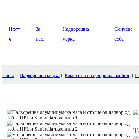
Hom
За
Надворешна
Сончева
e
нас.
мерка
соба
Home
Надворешна мерка
Комплет за надворешен мебел
Н