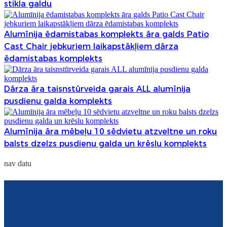
stikla galdu
Alumīnija ēdamistabas komplekts āra galds Patio
Cast Chair jebkuriem laikapstākļiem dārza
ēdamistabas komplekts
Dārza āra taisnstūrveida garais ALL alumīnija
pusdienu galda komplekts
Alumīnija āra mēbeļu 10 sēdvietu atzveltne un roku
balsts dzelzs pusdienu galda un krēslu komplekts
nav datu