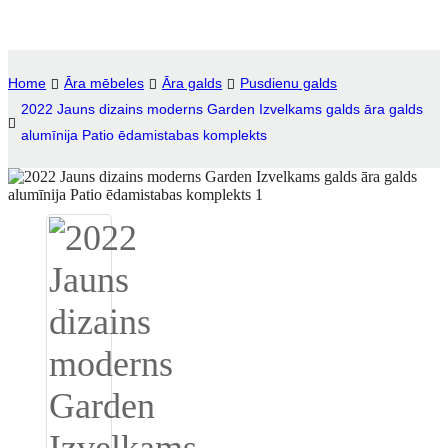
Igbo
አማርኛ
Home
Āra mēbeles
Āra galds
Pusdienu galds
2022 Jauns dizains moderns Garden Izvelkams galds āra galds
Pilipino
alumīnija Patio ēdamistabas komplekts
français
Af Soomaali
Shona
Sugbuanon
Euskara
ລາວ
Zulu
Slovenščina