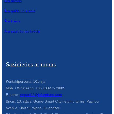
Āra dīvāns
Āra galds un krēsls
Āra krēsls
Āra sauļošanās krēsls
Sazinieties ar mums
Kontaktpersona: Dženija
Mob. / WhatsApp: +86 18927579085
E-pasts:
export02@lofurniture.com
Birojs: 13. stāvs, Gome-Smart City rietumu tornis, Pazhou
avēnija, Haizhu rajons, Guandžou