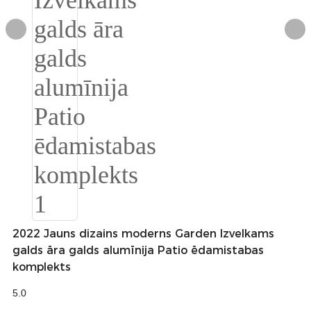
Burmese
Sesotho
čeština
ภาษาไทย
norsk
Afrikaans
latviešu valoda‎
ქართველი
2022 Jauns dizains moderns Garden Izvelkams
Xhosa
galds āra galds alumīnija Patio ēdamistabas
Latin
komplekts
Hausa
5.0