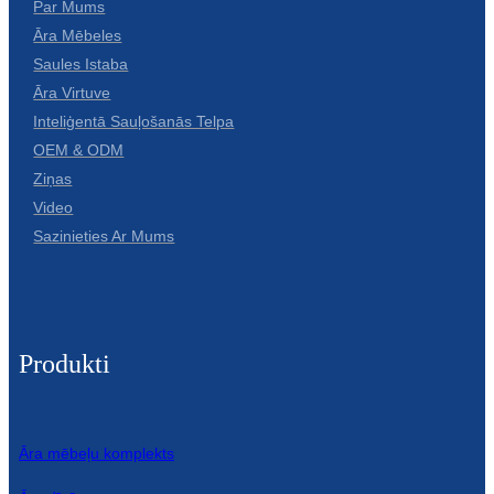
Par Mums
Āra Mēbeles
Saules Istaba
Āra Virtuve
Inteliģentā Sauļošanās Telpa
OEM & ODM
Ziņas
Video
Sazinieties Ar Mums
Produkti
Āra mēbeļu komplekts