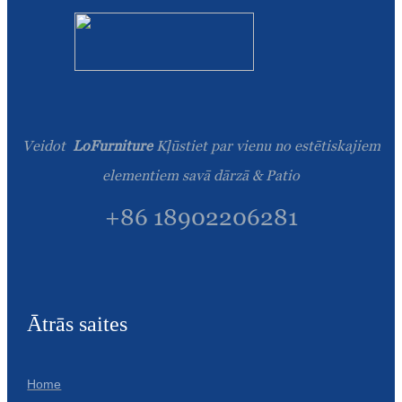
Veidot
LoFurniture
Kļūstiet par vienu no estētiskajiem
elementiem savā dārzā & Patio
+86 18902206281
Ātrās saites
Home