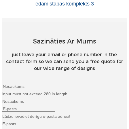
Türkçe
فارسی
հայերեն
Sazināties Ar Mums
Azərbaycan
עִבְרִית
just leave your email or phone number in the
contact form so we can send you a free quote for
Kurmancî
our wide range of designs
العربية
O'zbek
input must not exceed 280 in length!
繁體中文
Nosaukums
中文
Lūdzu ievadiet derīgu e-pasta adresi!
ئۇيغۇرچە
E-pasts