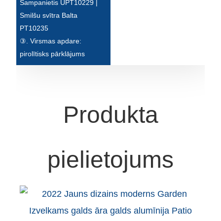
Беларуская
Šampanietis UPT10229 |
Smilšu svītra Balta
ਪੰਜਾਬੀ
PT10235
③. Virsmas apdare:
বাংলা
pirolītisks pārklājums
dansk
മലയാളം
मराठी
Produkta
ಕನ್ನಡ
ગુજરાતી
pielietojums
ଓଡ଼ିଆ
Basa Jawa
bahasa Indonesia
Sundanese