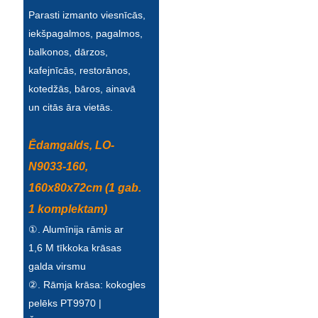
Íslenska
Parasti izmanto viesnīcās,
iekšpagalmos, pagalmos,
Hrvatski
balkonos, dārzos,
Македонски
kafejnīcās, restorānos,
kotedžās, bāros, ainavā
سنڌي
un citās āra vietās.
русский
Ēdamgalds, LO-
اردو
N9033-160,
יידיש
160x80x72cm (1 gab.
1 komplektam)
Українська
①. Alumīnija rāmis ar
தமிழ்
1,6 M tīkkoka krāsas
български
galda virsmu
②. Rāmja krāsa: kokogles
తెలుగు
pelēks PT9970 |