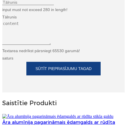
Esperanto
input must not exceed 280 in length!
Hmong
Tālrunis
नेपाली
Textarea nedrīkst pārsniegt 65530 garumā!
saturs
SŪTĪT PIEPRASĪJUMU TAGAD
Saistītie Produkti
Āra alumīnija pagarināmais ēdamgalds ar rūdīta