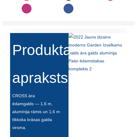
Slovenčina
Српски
Точики
Produkta
Shqip
Қазақ Тілі
Bosanski
apraksts
italiano
Кыргызча
CROSS āra
ēdamgalds — 1,6 m,
Lëtzebuergesch
alumīnija rāmis un 1,6 m
Magyar
tīkkoka krāsas galda
virsma.
हिन्दी