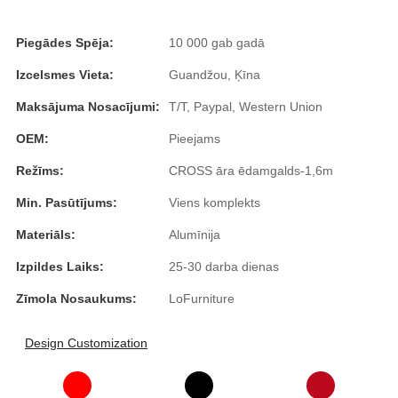
Română
Piegādes Spēja:
10 000 gab gadā
Kiswahili
Izcelsmes Vieta:
Guandžou, Ķīna
ខ្មែរ
Maksājuma Nosacījumi:
T/T, Paypal, Western Union
日语
OEM:
Pieejams
Maori
Režīms:
CROSS āra ēdamgalds-1,6m
Deutsch
Min. Pasūtījums:
Viens komplekts
සිංහල
Materiāls:
Alumīnija
Català
Izpildes Laiks:
25-30 darba dienas
Bahasa Melayu
Zīmola Nosaukums:
LoFurniture
Cymraeg
Design Customization
پښتو
Ελληνικά