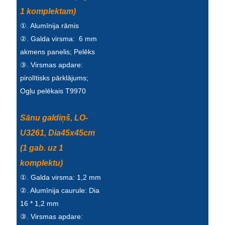
1 komplektam)
①. Alumīnija rāmis
②. Galda virsma: 6 mm
akmens panelis; Pelēks
③. Virsmas apdare:
pirolītisks pārklājums;
Ogļu pelēkais T9970
Sānu galdiņš, LO-
U3261, Dia45x45cm
(1 gab. uz 1
komplektu)
①. Galda virsma: 1,2 mm
②. Alumīnija caurule: Dia
16 * 1,2 mm
③. Virsmas apdare: