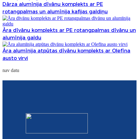
Dārza alumīnija dīvānu komplekts ar PE
rotangpalmas un alumīnija kafijas galdiņu
Āra dīvānu komplekts ar PE rotangpalmas dīvānu un
alumīnija galdu
Āra alumīnija atpūtas dīvānu komplekts ar Olefīna
austo virvi
nav datu