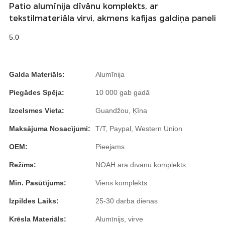
Patio alumīnija dīvānu komplekts, ar
Slovenčina
tekstilmateriāla virvi, akmens kafijas galdiņa paneli
Српски
5.0
Точики
Galda Materiāls:
Alumīnija
Shqip
Piegādes Spēja:
10 000 gab gadā
Қазақ Тілі
Izcelsmes Vieta:
Guandžou, Ķīna
Bosanski
Maksājuma Nosacījumi:
T/T, Paypal, Western Union
italiano
OEM:
Pieejams
Кыргызча
Režīms:
NOAH āra dīvānu komplekts
Lëtzebuergesch
Min. Pasūtījums:
Viens komplekts
Magyar
Izpildes Laiks:
25-30 darba dienas
हिन्दी
Krēsla Materiāls:
Alumīnijs, virve