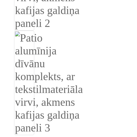
Română
Kiswahili
ខ្មែរ
日语
Maori
Deutsch
සිංහල
Català
Bahasa Melayu
Cymraeg
پښتو
Ελληνικά