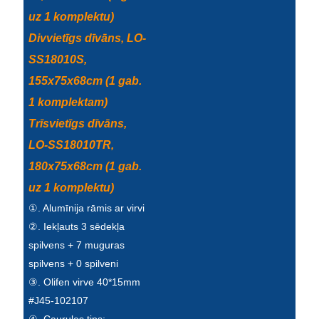
uz 1 komplektu)
Türkçe
Divvietīgs dīvāns, LO-
فارسی
SS18010S,
հայերեն
155x75x68cm (1 gab.
1 komplektam)
Azərbaycan
Trīsvietīgs dīvāns,
עִבְרִית
LO-SS18010TR,
Kurmancî
180x75x68cm (1 gab.
uz 1 komplektu)
العربية
①. Alumīnija rāmis ar virvi
O'zbek
②. Iekļauts 3 sēdekļa
spilvens + 7 muguras
繁體中文
spilvens + 0 spilveni
中文
③. Olifen virve 40*15mm
#J45-102107
ئۇيغۇرچە