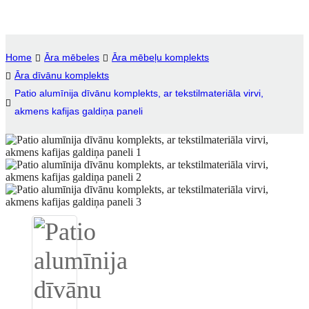
Igbo
አማርኛ
Home
Āra mēbeles
Āra mēbeļu komplekts
Āra dīvānu komplekts
Pilipino
Patio alumīnija dīvānu komplekts, ar tekstilmateriāla virvi,
français
akmens kafijas galdiņa paneli
Af Soomaali
Shona
Sugbuanon
Euskara
ລາວ
Zulu
Slovenščina