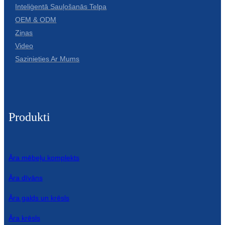
Inteliģentā Sauļošanās Telpa
OEM & ODM
Ziņas
Video
Sazinieties Ar Mums
Produkti
Āra mēbeļu komplekts
Āra dīvāns
Āra galds un krēsls
Āra krēsls