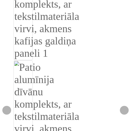
Burmese
Sesotho
čeština
ภาษาไทย
norsk
Afrikaans
latviešu valoda‎
ქართველი
Xhosa
Latin
Hausa