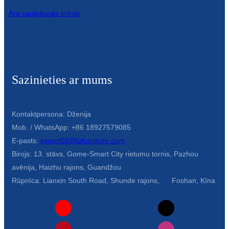
Āra sauļošanās krēsls
Sazinieties ar mums
Kontaktpersona: Dženija
Mob. / WhatsApp: +86 18927579085
E-pasts:
export02@lofurniture.com
Birojs: 13. stāvs, Gome-Smart City rietumu tornis, Pazhou
avēnija, Haizhu rajons, Guandžou
Rūpnīca: Lianxin South Road, Shunde rajons, Foshan, Ķīna