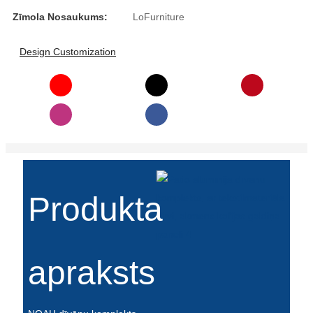
Íslenska
Zīmola Nosaukums:
LoFurniture
Hrvatski
Design Customization
Македонски
سنڌي
русский
اردو
יידיש
Produkta
Українська
தமிழ்
apraksts
български
తెలుగు