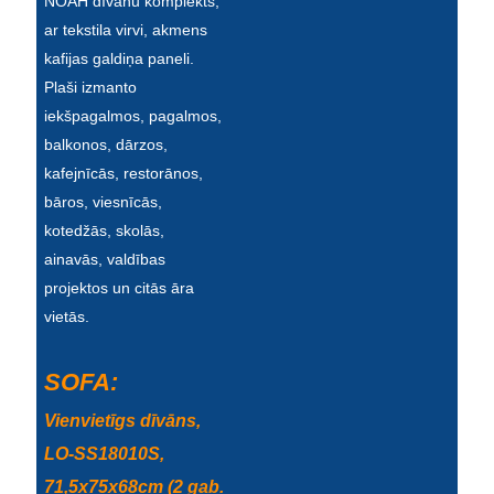
NOAH dīvānu komplekts,
Беларуская
ar tekstila virvi, akmens
ਪੰਜਾਬੀ
kafijas galdiņa paneli.
Plaši izmanto
বাংলা
iekšpagalmos, pagalmos,
dansk
balkonos, dārzos,
kafejnīcās, restorānos,
മലയാളം
bāros, viesnīcās,
मराठी
kotedžās, skolās,
ainavās, valdības
ಕನ್ನಡ
projektos un citās āra
ગુજરાતી
vietās.
ଓଡ଼ିଆ
SOFA:
Basa Jawa
Vienvietīgs dīvāns,
bahasa Indonesia
LO-SS18010S,
Sundanese
71,5x75x68cm (2 gab.