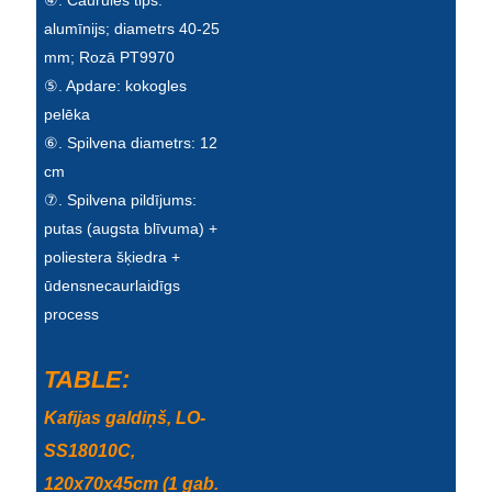
④. Caurules tips:
Esperanto
alumīnijs; diametrs 40-25
mm; Rozā PT9970
Hmong
⑤. Apdare: kokogles
नेपाली
pelēka
⑥. Spilvena diametrs: 12
cm
⑦. Spilvena pildījums:
putas (augsta blīvuma) +
poliestera šķiedra +
ūdensnecaurlaidīgs
process
TABLE:
Kafijas galdiņš, LO-
SS18010C,
120x70x45cm (1 gab.