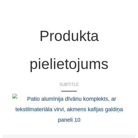
71,5x75x68cm
155x75x68cm
120x70x45cm
Dia45x45cm
180x75x68cm
Produkta
pielietojums
SUBTITLE