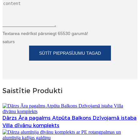
Textarea nedrīkst pārsniegt 65530 garumā!
saturs
SŪTĪT PIEPRASĪJUMU TAGAD
Saistītie Produkti
Dārzs Āra pagalms Atpūta Balkons Dzīvojamā istaba
Villa dīvānu komplekts