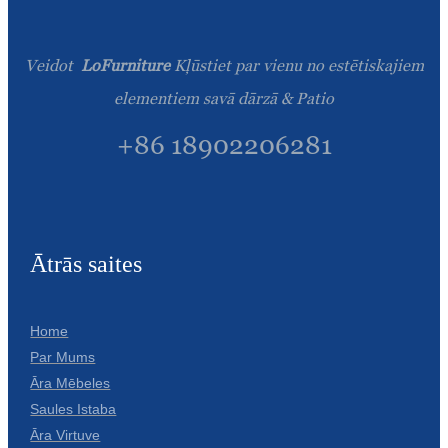
Veidot
LoFurniture
Kļūstiet par vienu no estētiskajiem
elementiem savā dārzā & Patio
+86 18902206281
Ātrās saites
Home
Par Mums
Āra Mēbeles
Saules Istaba
Āra Virtuve