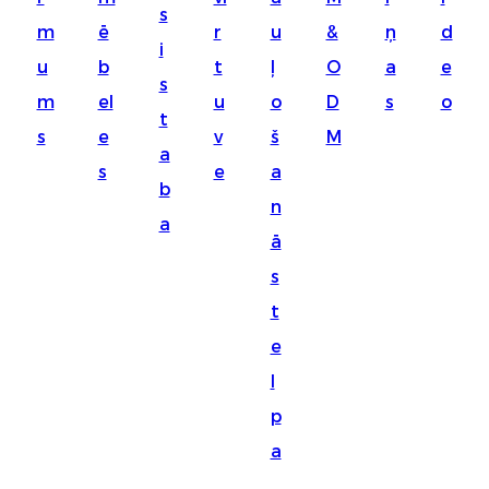
s
Suomi
m
ē
r
u
&
ņ
d
i
lietuvių
u
b
t
ļ
O
a
e
s
m
el
u
o
D
s
o
svenska
t
s
e
v
š
M
Eesti
a
s
e
a
Gaeilgenah
b
n
a
Polski
ā
한국어
s
t
Malagasy fiteny
e
Corsu
l
èdè Yorùbá
p
Tiếng Việt
a
Монгол