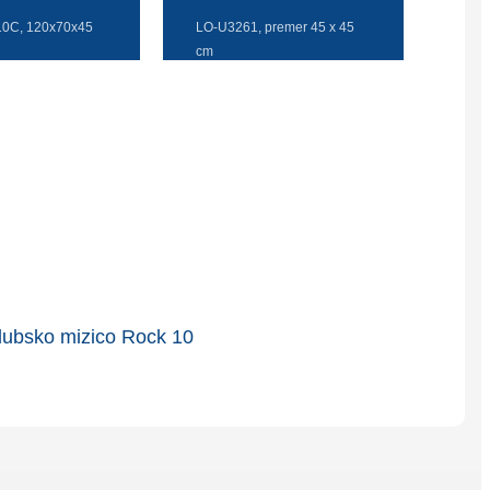
Íslenska
0C, 120x70x45
LO-U3261, premer 45 x 45
cm
Hrvatski
Македонски
سنڌي
русский
اردو
יידיש
Українська
தமிழ்
български
తెలుగు