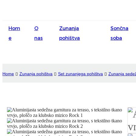
Hom
O
Zunanja
Sončna
e
nas
pohištva
soba
Home
Zunanja pohištva
Set zunanjega pohištva
Zunanja sedež