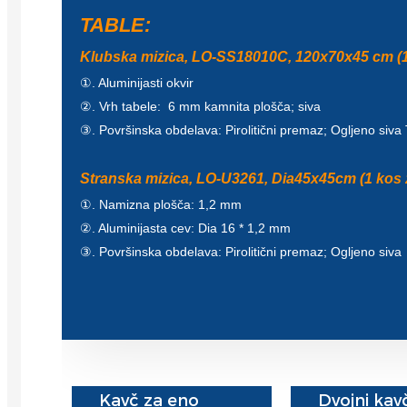
TABLE:
Klubska mizica, LO-SS18010C, 120x70x45 cm (1
①. Aluminijasti okvir
②. Vrh tabele: 6 mm kamnita plošča; siva
③. Površinska obdelava: Pirolitični premaz; Ogljeno siv
Stranska mizica, LO-U3261, Dia45x45cm (1 kos 
①. Namizna plošča: 1,2 mm
②. Aluminijasta cev: Dia 16 * 1,2 mm
③. Površinska obdelava: Pirolitični premaz; Ogljeno siva
Kavč za eno
Dvojni kav