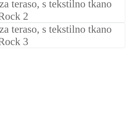
Suomi
lietuvių
svenska
Eesti
Gaeilgenah
Polski
한국어
Malagasy fiteny
Corsu
èdè Yorùbá
Tiếng Việt
Монгол