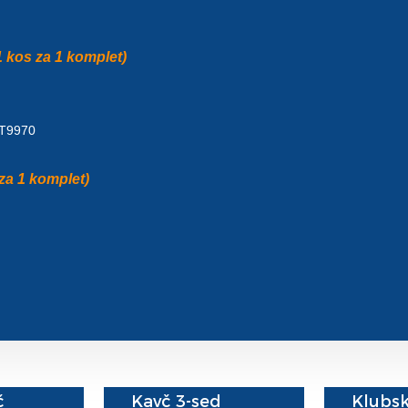
 kos za 1 komplet)
a T9970
za 1 komplet)
č
Kavč 3-sed
Klubsk