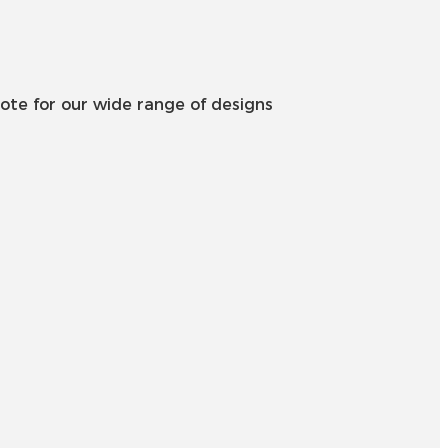
Беларуская
ਪੰਜਾਬੀ
বাংলা
ote for our wide range of designs
dansk
മലയാളം
मराठी
ಕನ್ನಡ
ગુજરાતી
ଓଡ଼ିଆ
Basa Jawa
bahasa Indonesia
Sundanese