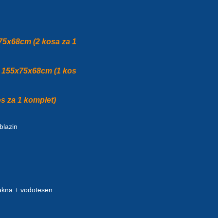
75x68cm (2 kosa za 1
, 155x75x68cm (1 kos
s za 1 komplet)
 blazin
vlakna + vodotesen