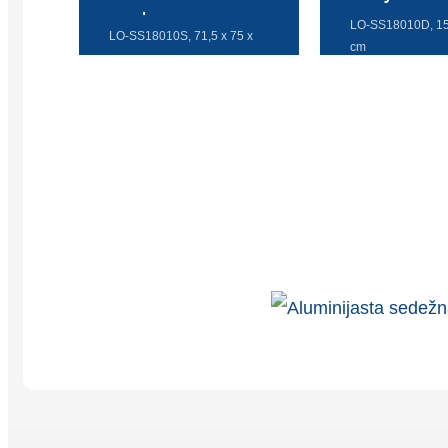
osebo
LO-SS18010D, 1
LO-SS18010S, 71,5 x 75 x
cm
68 cm