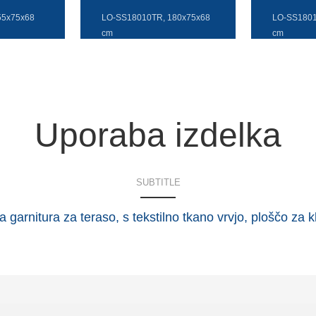
55x75x68
LO-SS18010TR, 180x75x68
LO-SS1801
cm
cm
Uporaba izdelka
SUBTITLE