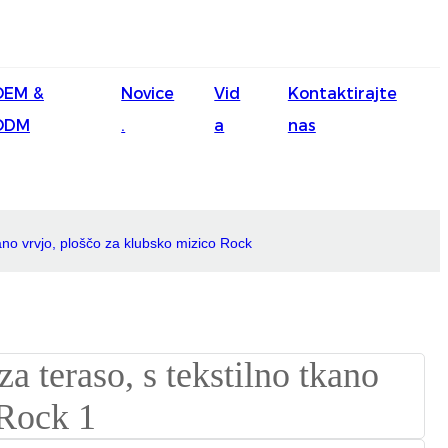
English
OEM &
Novice
Vid
Kontaktirajte
Ōlelo Hawaiʻi
ODM
.
a
nas
Faasamoa
Maltese
Español
kano vrvjo, ploščo za klubsko mizico Rock
Galego
Português
Frysk
Nederlands
Gàidhlig