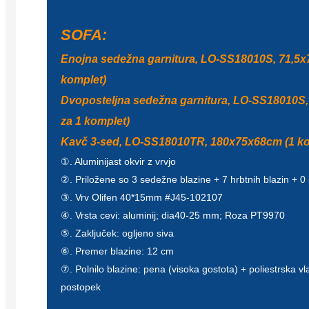
SOFA:
Enojna sedežna garnitura, LO-SS18010S, 71,5x
komplet)
Dvoposteljna sedežna garnitura, LO-SS18010S
za 1 komplet)
Kavč 3-sed, LO-SS18010TR, 180x75x68cm (1 ko
①. Aluminijast okvir z vrvjo
②. Priložene so 3 sedežne blazine + 7 hrbtnih blazin + 0
③. Vrv Olifen 40*15mm #J45-102107
④. Vrsta cevi: aluminij; dia40-25 mm; Roza PT9970
⑤. Zaključek: ogljeno siva
⑥. Premer blazine: 12 cm
⑦. Polnilo blazine: pena (visoka gostota) + poliestrska 
postopek