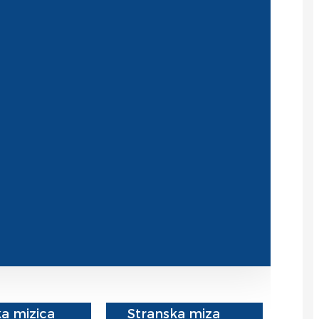
Slovenčina
Српски
Точики
Shqip
Қазақ Тілі
Bosanski
italiano
Кыргызча
Lëtzebuergesch
Magyar
हिन्दी
a mizica
Stranska miza