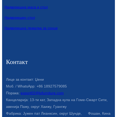
Надворешна маса и стол
Надворешен стол
Надворешна лежалка за сонце
Контакт
Лице за контакт: Џени
Моб. / WhatsApp: +86 18927579085
Порака:
export02@lofurniture.com
Канцеларија: 13-ти кат, Западна кула на Гоме-Смарт Сити,
авенија Пажу, округ Хаижу, Гуангжу
Фабрика: Јужен пат Лианксин, округ Шунде, Фошан, Кина