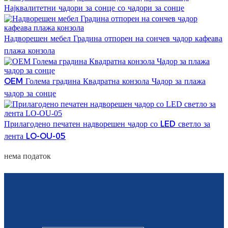
Најквалитетни чадори за сонце со чадори за сонце
Esperanto
Hmong
Надворешен мебел Градина отпорен на сончев чадор кафеава
नेपाली
плажа конзола
OEM Голема градина Квадратна конзола Чадор за плажа
чадор за сонце
Прилагодено печатен надворешен чадор со LED светло за
лента LO-OU-05
нема податок