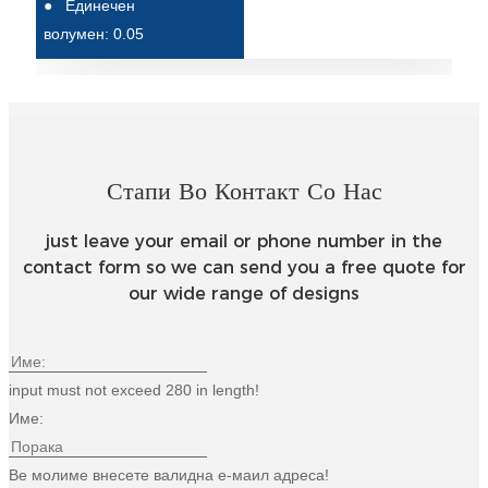
●
Единечен
Беларуская
волумен: 0.05
ਪੰਜਾਬੀ
বাংলা
dansk
മലയാളം
Стапи Во Контакт Со Нас
मराठी
just leave your email or phone number in the
ಕನ್ನಡ
contact form so we can send you a free quote for
our wide range of designs
ગુજરાતી
ଓଡ଼ିଆ
input must not exceed 280 in length!
Basa Jawa
Име:
bahasa Indonesia
Ве молиме внесете валидна е-маил адреса!
Sundanese