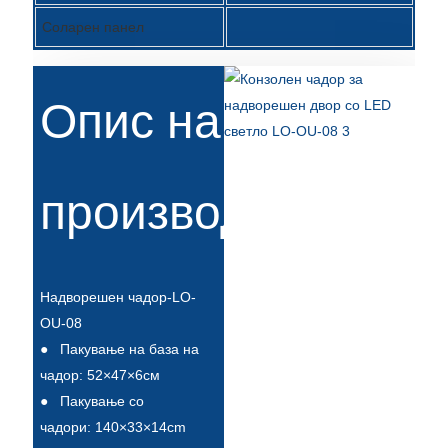
Íslenska
Соларен панел
Hrvatski
Македонски
Опис на
سنڌي
русский
производи
اردو
יידיש
Українська
Надворешен чадор-LO-
OU-08
தமிழ்
●
Пакување на база на
български
чадор: 52×47×6см
●
Пакување со
తెలుగు
чадори: 140×33×14cm