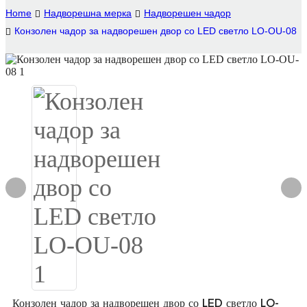
Home
Надворешна мерка
Надворешен чадор
Igbo
Конзолен чадор за надворешен двор со LED светло LO-OU-08
አማርኛ
Pilipino
français
Af Soomaali
Shona
Sugbuanon
Euskara
ລາວ
Zulu
Slovenščina
Конзолен чадор за надворешен двор со LED светло LO-