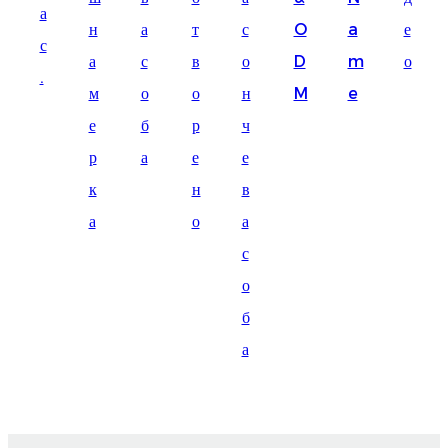
а
Suomi
н
а
т
с
O
a
е
с
lietuvių
а
с
в
о
D
m
о
.
м
о
о
н
M
e
svenska
е
б
р
ч
Eesti
р
а
е
е
Gaeilgenah
к
н
в
Polski
а
о
а
한국어
с
о
Malagasy fiteny
б
Corsu
а
èdè Yorùbá
Tiếng Việt
Монгол