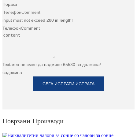
Порака
Türkçe
input must not exceed 280 in length!
فارسی
ТелефонComment
հայերեն
Azərbaycan
עִבְרִית
Textarea не смее да надмине 65530 во должина!
Kurmancî
содржина
العربية
СЕГА ИСПРАТИ ИСТРАГА
O'zbek
繁體中文
中文
Поврзани Производи
ئۇيغۇرچە