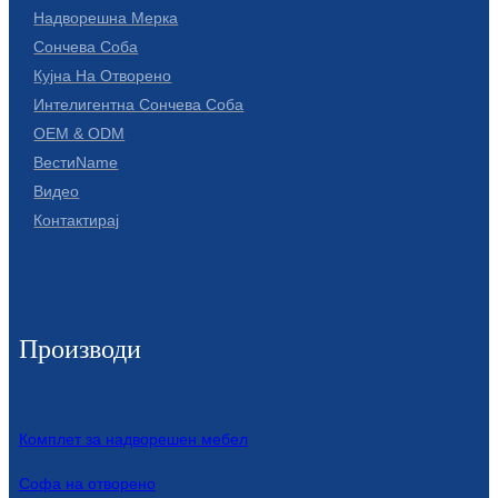
Надворешна Мерка
Сончева Соба
Кујна На Отворено
Интелигентна Сончева Соба
OEM & ODM
ВестиName
Видео
Контактирај
Производи
Комплет за надворешен мебел
Софа на отворено