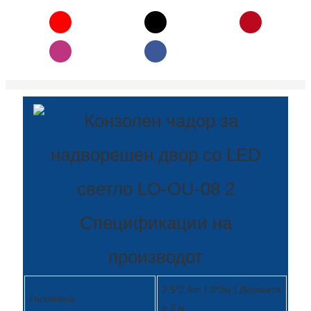
Română
Kiswahili
ខ្មែរ
日语
Maori
Deutsch
සිංහල
Català
Спецификации на
Bahasa Melayu
производот
Cymraeg
پښتو
2,5*2,5m | 3*3м | Дијамета
Големина:
Ελληνικά
р 3 м