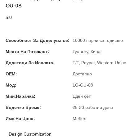
OU-08
Burmese
5.0
Sesotho
čeština
Способност За Доделување:
10000 парчиња годишно
ภาษาไทย
Место На Потеклот:
Гуангжу, Кина
norsk
Додатоци За Исплата:
T/T, Paypal, Western Union
Afrikaans
OEM:
Достапно
latviešu valoda‎
Мод:
LO-OU-08
ქართველი
Мин.Нарачка:
Еден сет
Xhosa
Водечко Време:
25-30 работни дена
Latin
Име На Црно:
Мебел
Hausa
Design Customization