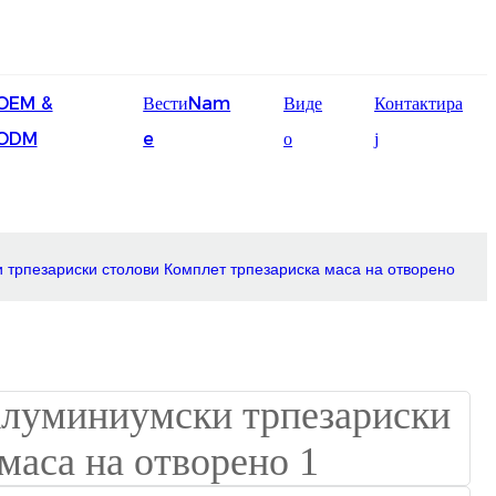
English
OEM &
ВестиNam
Виде
Контактира
Ōlelo Hawaiʻi
ODM
e
о
ј
Faasamoa
Maltese
Español
 трпезариски столови Комплет трпезариска маса на отворено
Galego
Português
Frysk
Nederlands
Gàidhlig