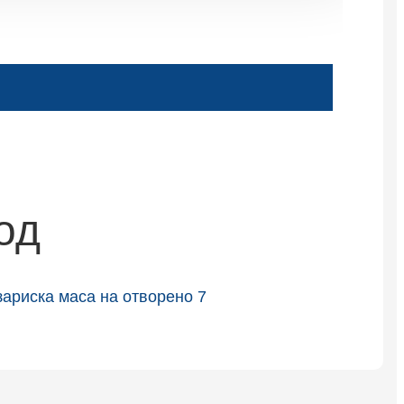
Slovenčina
Српски
Точики
Shqip
Қазақ Тілі
Bosanski
од
italiano
Кыргызча
Lëtzebuergesch
Magyar
हिन्दी