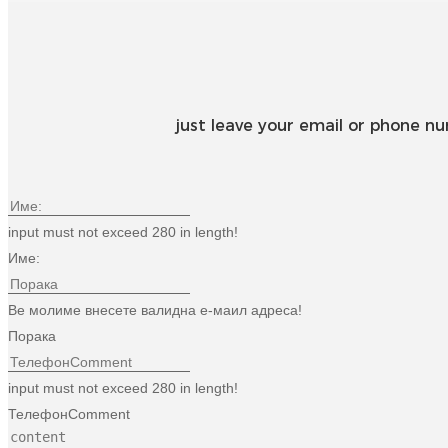
just leave your email or phone n
input must not exceed 280 in length!
Име:
Ве молиме внесете валидна е-маил адреса!
Порака
input must not exceed 280 in length!
ТелефонComment