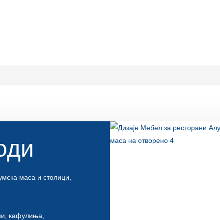
оди
умска маса и столици,
ини, кафулиња,