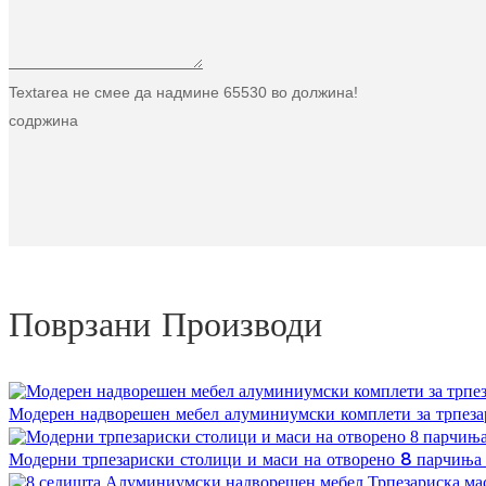
Textarea не смее да надмине 65530 во должина!
содржина
Поврзани Производи
Модерен надворешен мебел алуминиумски комплети за трпеза
Модерни трпезариски столици и маси на отворено 8 парчиња 