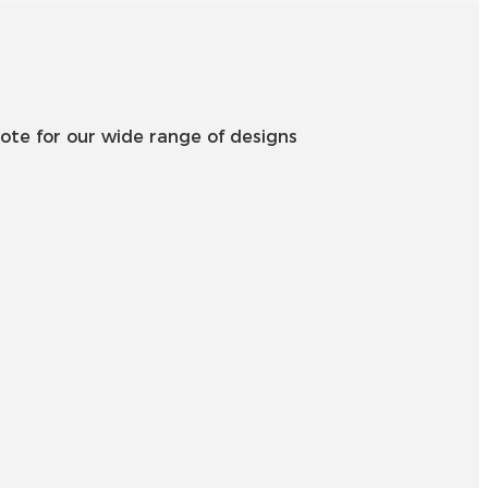
Íslenska
Hrvatski
Македонски
ote for our wide range of designs
سنڌي
русский
اردو
יידיש
Українська
தமிழ்
български
తెలుగు