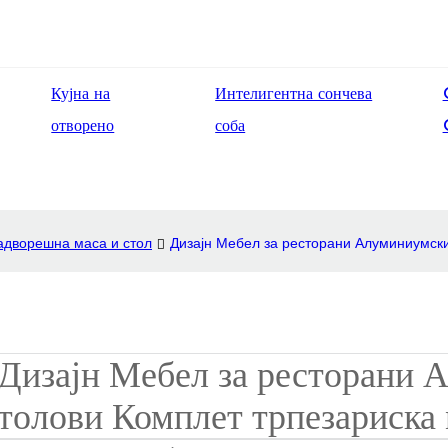
Кујна на
Интелигентна сончева
отворено
соба
адворешна маса и стол
Дизајн Мебел за ресторани Алуминиумски