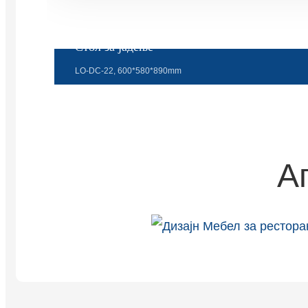
Стол за јадење
LO-DC-22, 600*580*890mm
А