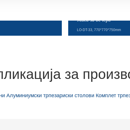
Маса за вечера
LO-DT-33, 770*770*750mm
пликација за произв