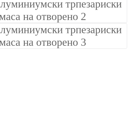
Suomi
lietuvių
svenska
Eesti
Gaeilgenah
Polski
한국어
Malagasy fiteny
Corsu
èdè Yorùbá
Tiếng Việt
Монгол