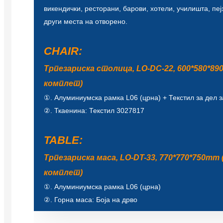
викендички, ресторани, барови, хотели, училишта, пеј
други места на отворено.
CHAIR:
Трпезариска столица, LO-DC-22, 600*580*89
комплет)
①. Алуминиумска рамка L06 (црна) + Текстил за дел з
②. Ткаенина: Текстил 3027817
TABLE:
Трпезариска маса, LO-DT-33, 770*770*750mm 
комплет)
①. Алуминиумска рамка L06 (црна)
②. Горна маса: Боја на дрво