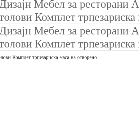
лови Комплет трпезариска маса на отворено