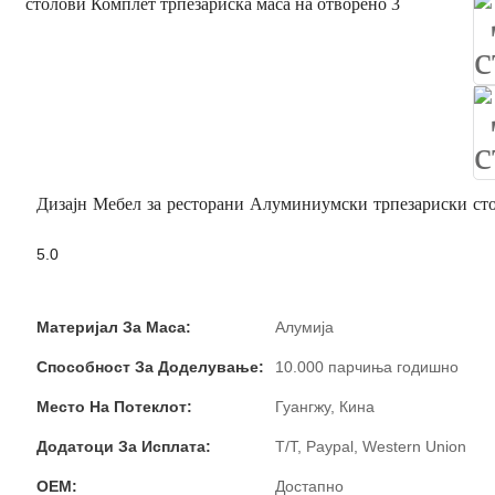
Дизајн Мебел за ресторани Алуминиумски трпезариски сто
5.0
Материјал За Маса:
Алумија
Способност За Доделување:
10.000 парчиња годишно
Место На Потеклот:
Гуангжу, Кина
Додатоци За Исплата:
T/T, Paypal, Western Union
OEM:
Достапно