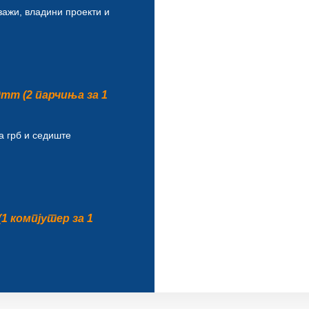
зажи, владини проекти и
0mm (2 парчиња за 1
а грб и седиште
(1 компјутер за 1