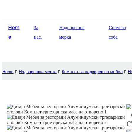
Hom
За
Надворешна
Сончева
e
нас.
мерка
соба
Home
Надворешна мерка
Комплет за надворешен мебел
Н