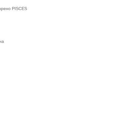
ворено PISCES
на