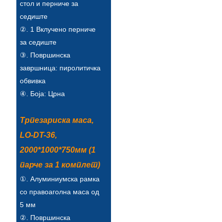
стол и перниче за
седиште
②. 1 Вклучено перниче
за седиште
③. Површинска
завршница: пиролитичка
обвивка
④. Боја: Црна
Трпезариска маса,
LO-DT-36,
2000*1000*750мм (1
парче за 1 комплет)
①. Алуминиумска рамка
со правоаголна маса од
5 мм
②. Површинска