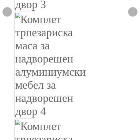
Slovenčina
Српски
Точики
Shqip
Қазақ Тілі
Bosanski
italiano
Кыргызча
Lëtzebuergesch
Magyar
हिन्दी