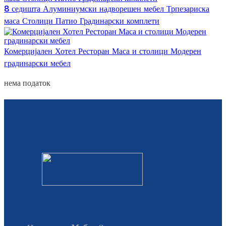
8 седишта Алуминиумски надворешен мебел Трпезариска
маса Столици Патио Градинарски комплети
Комерцијален Хотел Ресторан Маса и столици Модерен
градинарски мебел
нема податок