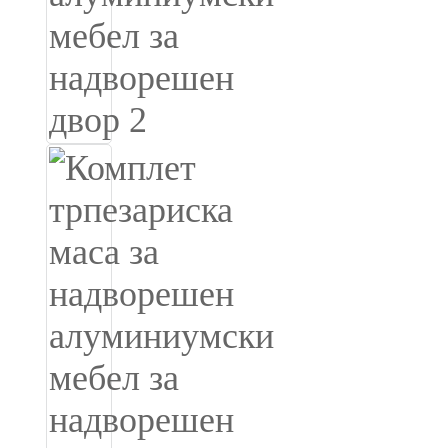
Română
Kiswahili
ខ្មែរ
日语
Maori
Deutsch
සිංහල
Català
Bahasa Melayu
Cymraeg
پښتو
Ελληνικά