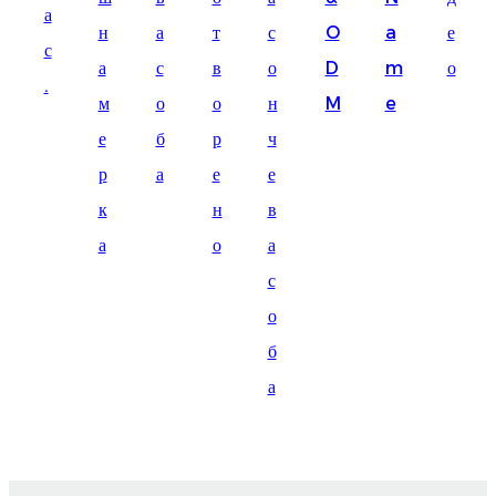
а
Suomi
н
а
т
с
O
a
е
с
lietuvių
а
с
в
о
D
m
о
.
м
о
о
н
M
e
svenska
е
б
р
ч
Eesti
р
а
е
е
Gaeilgenah
к
н
в
Polski
а
о
а
한국어
с
о
Malagasy fiteny
б
Corsu
а
èdè Yorùbá
Tiếng Việt
Монгол