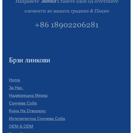
Направете
Мебел
Станете еден од естетските
елементи во вашата градина & Пацио
+86 18902206281
Брзи линкови
Home
За Нас.
Надворешна Мерка
Сончева Соба
Кујна На Отворено
Интелигентна Сончева Соба
OEM & ODM