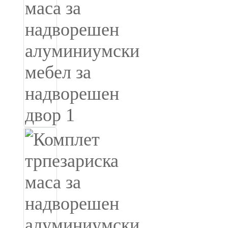
Burmese
Sesotho
čeština
ภาษาไทย
norsk
Afrikaans
latviešu valoda‎
ქართველი
Xhosa
Latin
Hausa