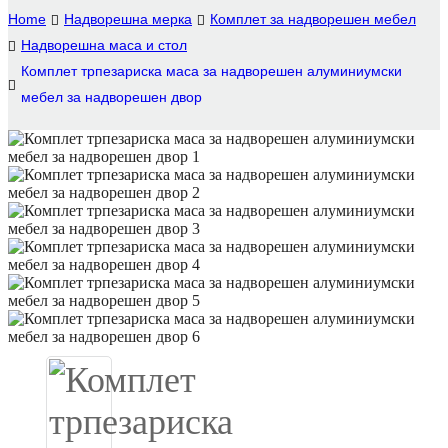
Home
Надворешна мерка
Комплет за надворешен мебел
Igbo
Надворешна маса и стол
Комплет трпезариска маса за надворешен алуминиумски
አማርኛ
мебел за надворешен двор
Pilipino
français
Af Soomaali
Shona
Sugbuanon
Euskara
ລາວ
Zulu
Slovenščina