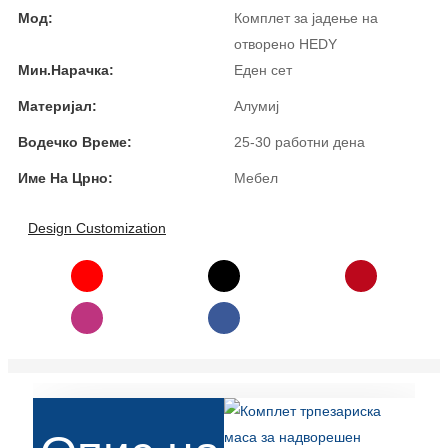
Мод:
Комплет за јадење на
Türkçe
отворено HEDY
فارسی
Мин.Нарачка:
Еден сет
Материјал:
Алумиј
հայերեն
Водечко Време:
25-30 работни дена
Azərbaycan
Име На Црно:
Мебел
עִבְרִית
Kurmancî
Design Customization
العربية
O'zbek
繁體中文
中文
ئۇيغۇرچە