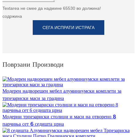
Textarea не смее да надмине 65530 во должина!
содржина
СЕГА ИСПРАТИ ИСТРАГА
Поврзани Производи
Модерен надворешен мебел алуминиумски комплети за
трпезариски маси за градина
Модерни трпезариски столици и маси на отворено 8
парчиња сет 6 седишта црна