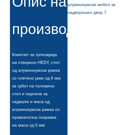
Опис на
Esperanto
Hmong
производи
नेपाली
Комплет за трпезарија
на отворено HEDY, стол
од алуминиумска рамка
со плетено јаже од 6 мм
за грбот на половина
стол и перниче за
седиште и маса од
алуминиумска рамка со
правоаголна покривка
на маса од 5 мм