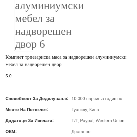
Беларуская
ਪੰਜਾਬੀ
বাংলা
dansk
മലയാളം
Комплет трпезариска маса за надворешен алуминиумски
मराठी
мебел за надворешен двор
ಕನ್ನಡ
5.0
ગુજરાતી
ଓଡ଼ିଆ
Способност За Доделување:
10.000 парчиња годишно
Место На Потеклот:
Гуангжу, Кина
Basa Jawa
Додатоци За Исплата:
T/T, Paypal, Western Union
bahasa Indonesia
OEM:
Достапно
Sundanese