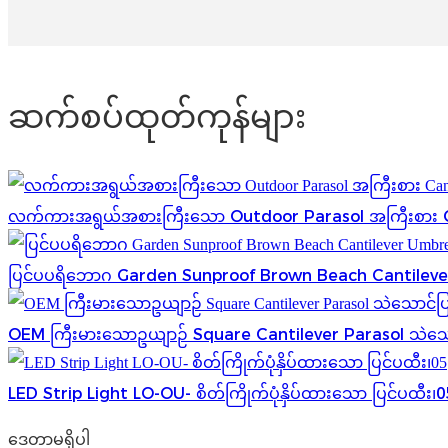
ဆက်စပ်ထုတ်ကုန်များ
လက်ကားအရွယ်အစားကြီးသော Outdoor Parasol အကြီးစား C
ပြင်ပပရိဘောဂ Garden Sunproof Brown Beach Cantileve
OEM ကြီးမားသောဥယျာဉ် Square Cantilever Parasol သဲသော
LED Strip Light LO-OU- စိတ်ကြိုက်ပုံနှိပ်ထားသော ပြင်ပထီး၊
ဒေတာမရှိပါ