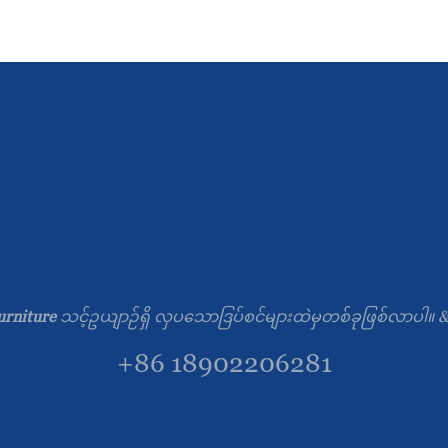
rniture
သင့်ဥယျာဉ်ရှိ လှပသောဒြပ်စင်များထဲမှတစ်ခုဖြစ်လာပါ
+86 18902206281