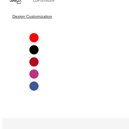
အမည်:
LoFurniture
Design Customization