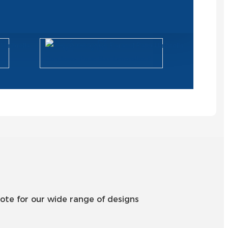
Română
Kiswahili
ខ្មែរ
日语
Maori
Deutsch
සිංහල
Català
Bahasa Melayu
Cymraeg
ote for our wide range of designs
پښتو
Ελληνικά