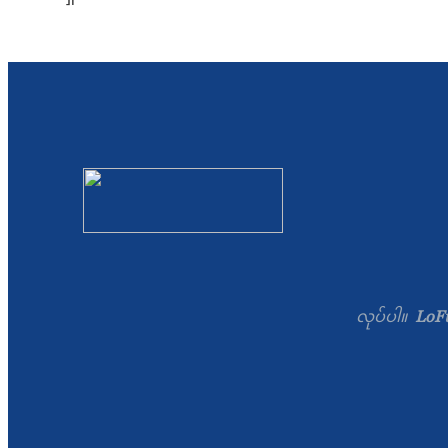
လုပ်ပါ။
LoFu