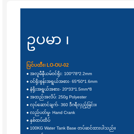
ဥပမာ ၊
ပြင်ပထီး၊ LO-OU-02
● အလူမီနီယမ်ဝင်ရိုး: 100*78*2.2mm
● ဝင်ရိုးစွန်းအရွယ်အစား- 65*50*1.6mm
● နံရိုးအရွယ်အစား- 20*33*1.5mm*8
● အထည်အလိပ်: 250g Polyester
● လုပ်ဆောင်ချက်- 360 ဒီဂရီလှည့်ခြင်း။
● လည်ပတ်မှု- Hand Crank
● နှစ်ထပ်ထိပ်
● 100KG Water Tank Base တပ်ဆင်ထားပါသည်။