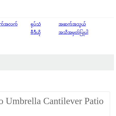
English
က်အလက်
ရုပ်သံ
အဆက်အသွယ်
Ōlelo Hawaiʻi
ဗီဒီယို
အသိအမှတ်ပြုပါ
Faasamoa
Maltese
Español
Galego
Português
Frysk
Nederlands
Gàidhlig