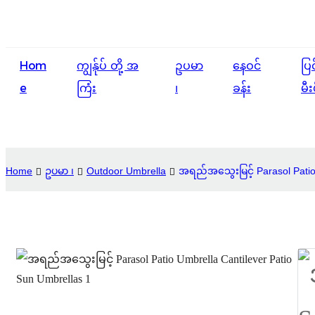
Hom
ကျွန်ုပ် တို့ အ
ဥပမာ
နေဝင်
ပြ
e
ကြံး
၊
ခန်း
မီး
Home
ဥပမာ ၊
Outdoor Umbrella
အရည်အသွေးမြင့် Parasol Patio