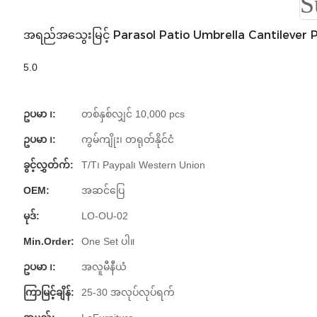
အရည်အသွေးမြင့် Parasol Patio Umbrella Cantilever 
5.0
ဥပမာ ၊:
တစ်နှစ်လျှင် 10,000 pcs
ဥပမာ ၊:
ကွမ်ကျိုး၊ တရုတ်နိုင်ငံ
ခွင့်လွှတ်က်:
T/T၊ Paypal၊ Western Union
OEM:
အဆင်ပြေ
မုဒ်:
LO-OU-02
Min.Order:
One Set ပါ။
ဥပမာ ၊:
အလူမီနီယံ
ကြာမြင့်ချိန်:
25-30 အလုပ်လုပ်ရက်