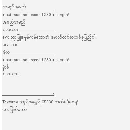
input must not exceed 280 in length!
အမည်အမည်
ကျေးဇူးပြု။ မှန်ကန်သောအီးမေးလ်လိပ်စာတစ်ခုဖြည့်ပါ!
လေယား
input must not exceed 280 in length!
ဖုံးစ်
Textarea သည်အရှည် 65530 ထက်မပိုစေရ!
ကေြနပ်သော