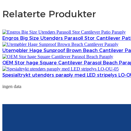
Relaterte Produkter
Engros Big Size Utendørs Parasoll Stor Cantilever Pat
Utemøbler Hage Sunproof Brown Beach Cantilever Pa
OEM Stor hage Square Cantilever Parasol Beach Para
Spesialtrykt utendørs paraply med LED stripelys LO-
ingen data