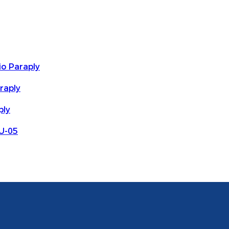
io Paraply
raply
ply
OU-05