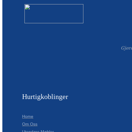
Gjør
Hurtigkoblinger
Home
Om Oss
Utendørs Møbler