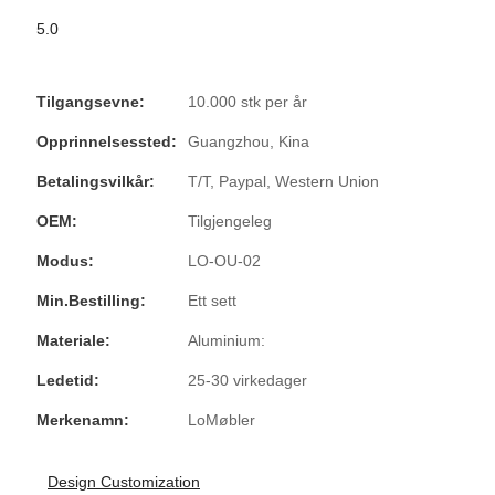
5.0
Tilgangsevne:
10.000 stk per år
Opprinnelsessted:
Guangzhou, Kina
Betalingsvilkår:
T/T, Paypal, Western Union
OEM:
Tilgjengeleg
Modus:
LO-OU-02
Min.bestilling:
Ett sett
Materiale:
Aluminium:
Ledetid:
25-30 virkedager
Merkenamn:
LoMøbler
Design Customization