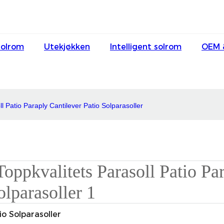
Solrom
Utekjøkken
Intelligent solrom
OEM 
ll Patio Paraply Cantilever Patio Solparasoller
io Solparasoller