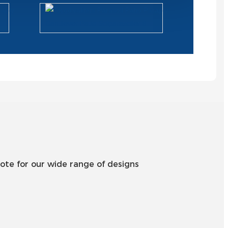
Română
Kiswahili
ខ្មែរ
日语
Maori
Deutsch
සිංහල
Català
ote for our wide range of designs
Bahasa Melayu
Cymraeg
پښتو
Ελληνικά