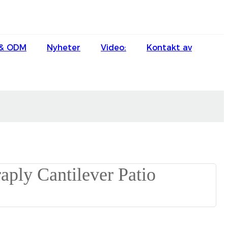
English
& ODM
Nyheter
Video:
Kontakt av
Ōlelo Hawaiʻi
Faasamoa
Maltese
Español
Galego
Português
Frysk
Nederlands
Gàidhlig