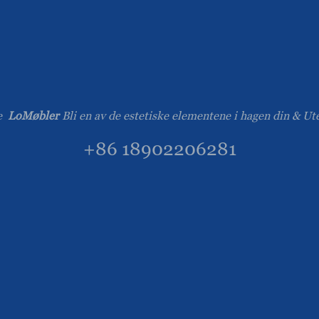
e
LoMøbler
Bli en av de estetiske elementene i hagen din & Ut
+86 18902206281