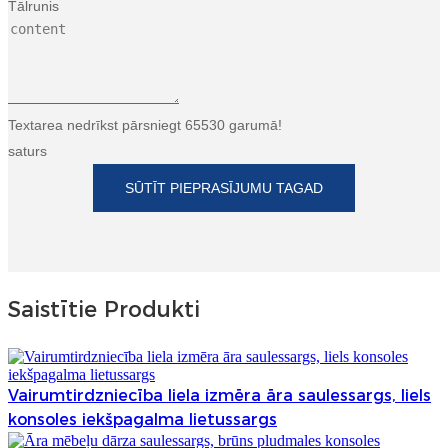
Tālrunis
Türkçe
فارسی
հայերեն
Textarea nedrīkst pārsniegt 65530 garumā!
Azərbaycan
saturs
עִבְרִית
SŪTĪT PIEPRASĪJUMU TAGAD
Kurmancî
العربية
Saistītie Produkti
O'zbek
繁體中文
中文
Vairumtirdzniecība liela izmēra āra saulessargs, liels
konsoles iekšpagalma lietussargs
ئۇيغۇرچە