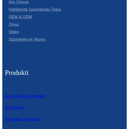
Āra Virtuve
Inteliģentā Sauļošanās Telpa
OEM & ODM
Ziņas
Video
Sazinieties Ar Mums
Produkti
Āra mēbeļu komplekts
Āra dīvāns
Āra galds un krēsls