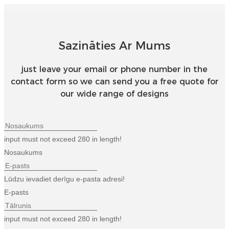
Беларуская
ਪੰਜਾਬੀ
বাংলা
Sazināties Ar Mums
dansk
just leave your email or phone number in the
contact form so we can send you a free quote for
മലയാളം
our wide range of designs
मराठी
ಕನ್ನಡ
input must not exceed 280 in length!
ગુજરાતી
Nosaukums
ଓଡ଼ିଆ
Lūdzu ievadiet derīgu e-pasta adresi!
Basa Jawa
E-pasts
bahasa Indonesia
input must not exceed 280 in length!
Sundanese