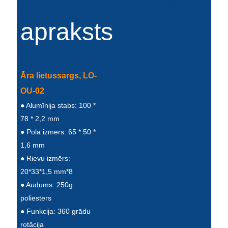
Slovenčina
apraksts
Српски
Точики
Āra lietussargs, LO-
Shqip
OU-02
Қазақ Тілі
● Alumīnija stabs: 100 *
Bosanski
78 * 2,2 mm
● Pola izmērs: 65 * 50 *
italiano
1,6 mm
Кыргызча
● Rievu izmērs:
20*33*1,5 mm*8
Lëtzebuergesch
● Audums: 250g
Magyar
poliesters
● Funkcija: 360 grādu
हिन्दी
rotācija