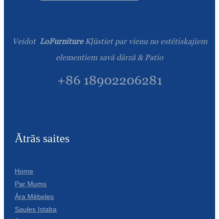
Veidot
LoFurniture
Kļūstiet par vienu no estētiskajiem
elementiem savā dārzā & Patio
+86 18902206281
Ātrās saites
Home
Par Mums
Āra Mēbeles
Saules Istaba