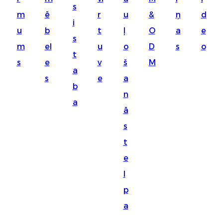
s
Suomi
m
ē
r
u
&
ņ
d
i
lietuvių
u
b
t
ļ
O
a
e
s
m
el
u
o
D
s
o
svenska
t
s
e
v
š
M
Eesti
a
s
e
a
Gaeilgenah
b
n
a
Polski
ā
한국어
s
t
Malagasy fiteny
e
Corsu
l
èdè Yorùbá
p
Tiếng Việt
a
Монгол