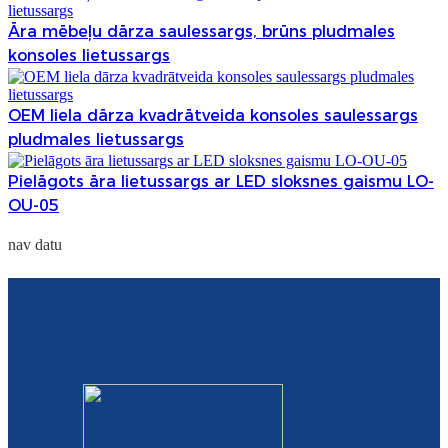
Esperanto
Āra mēbeļu dārza saulessargs, brūns pludmales
Hmong
konsoles lietussargs
नेपाली
OEM liela dārza kvadrātveida konsoles saulessargs
pludmales lietussargs
Pielāgots āra lietussargs ar LED sloksnes gaismu LO-
OU-05
nav datu