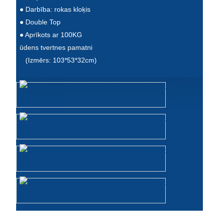
● Darbība: rokas kloķis
Íslenska
● Double Top
Hrvatski
● Aprīkots ar 100KG
ūdens tvertnes pamatni
Македонски
(Izmērs: 103*53*32cm)
سنڌي
русский
اردو
יידיש
Українська
தமிழ்
български
తెలుగు