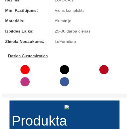
Režīms:
LO-OU-02
Română
Min. Pasūtījums:
Viens komplekts
Kiswahili
Materiāls:
Alumīnija
ខ្មែរ
Izpildes Laiks:
25-30 darba dienas
日语
Zīmola Nosaukums:
LoFurniture
Maori
Design Customization
Deutsch
සිංහල
Català
Bahasa Melayu
Cymraeg
Produkta
پښتو
Ελληνικά