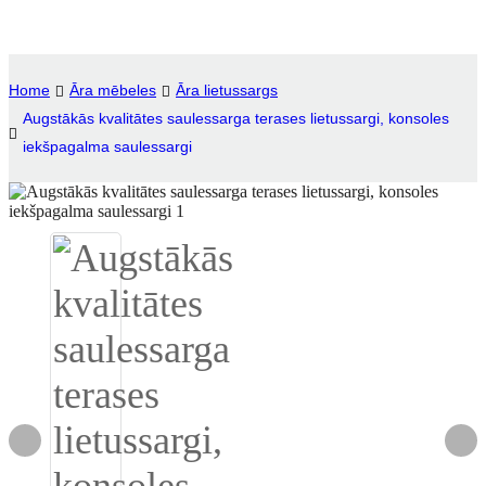
Igbo
አማርኛ
Home
Āra mēbeles
Āra lietussargs
Augstākās kvalitātes saulessarga terases lietussargi, konsoles
Pilipino
iekšpagalma saulessargi
français
Af Soomaali
Shona
Sugbuanon
Euskara
ລາວ
Zulu
Slovenščina