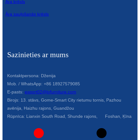
Āra krēsls
Āra sauļošanās krēsls
Sazinieties ar mums
Kontaktpersona: Dženija
Mob. / WhatsApp: +86 18927579085
E-pasts:
export02@lofurniture.com
Birojs: 13. stāvs, Gome-Smart City rietumu tornis, Pazhou
avēnija, Haizhu rajons, Guandžou
Rūpnīca: Lianxin South Road, Shunde rajons, Foshan, Ķīna