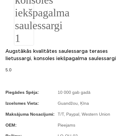
Burmese
Sesotho
čeština
ภาษาไทย
Augstākās kvalitātes saulessarga terases
norsk
lietussargi, konsoles iekšpagalma saulessargi
Afrikaans
5.0
latviešu valoda‎
ქართველი
Piegādes Spēja:
10 000 gab gadā
Xhosa
Izcelsmes Vieta:
Guandžou, Ķīna
Maksājuma Nosacījumi:
T/T, Paypal, Western Union
Latin
OEM:
Pieejams
Hausa