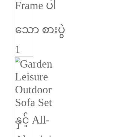
Burmese
Sesotho
čeština
ภาษาไทย
norsk
Afrikaans
latviešu valoda‎
ქართველი
Xhosa
Latin
Hausa