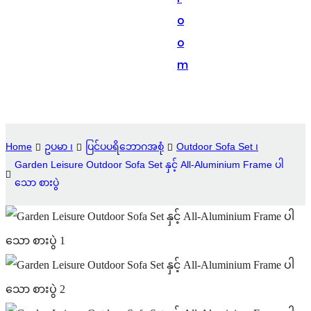
Suomi
o
lietuvių
o
m
svenska
Eesti
Gaeilgenah
Home
ဥပမာ ၊
ပြင်ပပရိဘောဂအစုံ
Outdoor Sofa Set ၊
Polski
Garden Leisure Outdoor Sofa Set နှင့် All-Aluminium Frame ပါ
한국어
သော စားပွဲ
Malagasy fiteny
Corsu
èdè Yorùbá
Tiếng Việt
Монгол