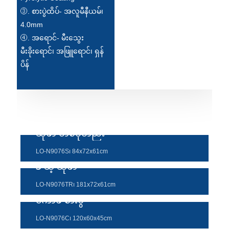
③. စားပွဲထိပ်- အလူမီနီယမ်၊
4.0mm
④. အရောင်- မီးသွေး
မီးခိုးရောင်၊ အဖြူရောင်၊ ရှန်
ပိန်
ဆိုဖာ တစ်ခုတည်း
LO-N9076S၊ 84x72x61cm
3 ဆံ့ ဆိုဖာ
LO-N9076TR၊ 181x72x61cm
ကော်ဖီ စားပွဲ
LO-N9076C၊ 120x60x45cm