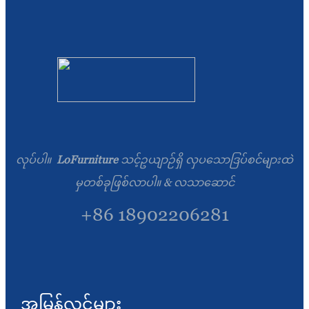
လုပ်ပါ။
LoFurniture
သင့်ဥယျာဉ်ရှိ လှပသောဒြပ်စင်များထဲ
မှတစ်ခုဖြစ်လာပါ။ & လသာဆောင်
+86 18902206281
အမြန်လင့်များ