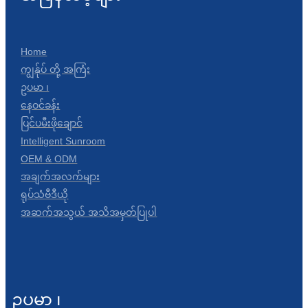
Home
ကျွန်ုပ် တို့ အကြံး
ဥပမာ ၊
နေဝင်ခန်း
ပြင်ပမီးဖိုချောင်
Intelligent Sunroom
OEM & ODM
အချက်အလက်များ
ရုပ်သံဗီဒီယို
အဆက်အသွယ် အသိအမှတ်ပြုပါ
ဥပမာ ၊