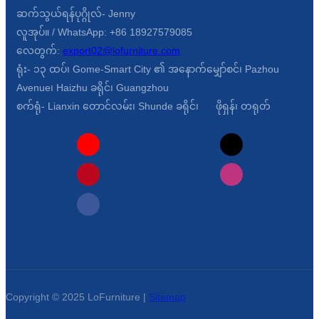
ဆက်သွယ်ရန်ပုဂ္ဂိုလ်- Jenny
လူအုပ်။ / WhatsApp: +86 18927579085
လေတွက်:
export02@lofurniture.com
ရုံး- ၁၃ ထပ်၊ Gome-Smart City ၏ အနောက်မျှော်စင်၊ Pazhou
Avenue၊ Haizhu ခရိုင်၊ Guangzhou
စက်ရုံ- Lianxin တောင်လမ်း၊ Shunde ခရိုင်၊ ဖိုရှန်၊ တရုတ်
Copyright © 2025 LoFurniture |
Sitemap