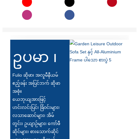
Türkçe
فارسی
հայերեն
Azərbaycan
ဥပမာ ၊
עִבְרִית
Kurmancî
Fulio ဆိုဖာ၊ အလူမီနီယမ်
العربية
ဧည့်ခန်း အပြင်ဘက် ဆိုဖာ
အစုံ။
O'zbek
ယေဘုယျအားဖြင့်
繁體中文
ဟင်းလင်းပြင်၊ ခြံဝင်းများ၊
လသာဆောင်များ၊ အိမ်
中文
တွင်း၊ ဥယျာဉ်များ၊ ကော်ဖီ
ئۇيغۇرچە
ဆိုင်များ၊ စားသောက်ဆိုင်