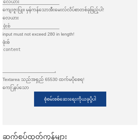
ကျေးဇူးပြု။ မှန်ကန်သောအီးမေးလ်လိပ်စာတစ်ခုဖြည့်ပါ!
လေယား
input must not exceed 280 in length!
ဖုံးစ်
Textarea သည်အရှည် 65530 ထက်မပိုစေရ!
ကေြနပ်သော
စုံစမ်းစစ်ဆေးရေးကိုယခုပို့ပါ
ဆက်စပ်ထုတ်ကုန်များ