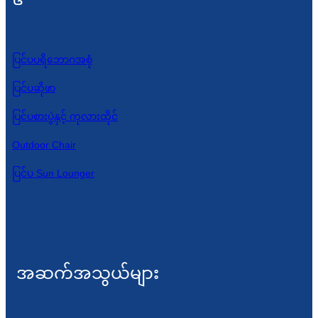
ပြင်ပပရိဘောဂအစုံ
ပြင်ပဆိုဖာ
ပြင်ပစားပွဲနှင့် ကုလားထိုင်
Outdoor Chair
ပြင်ပ Sun Lounger
အဆက်အသွယ်များ