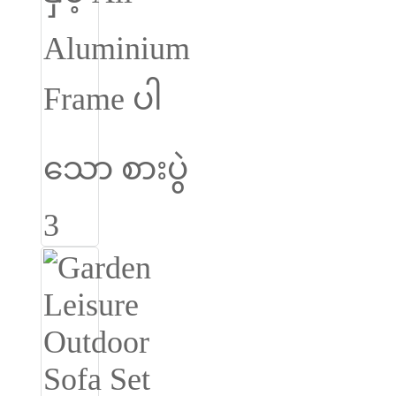
Slovenčina
Српски
Точики
Shqip
Қазақ Тілі
Bosanski
italiano
Кыргызча
Lëtzebuergesch
Magyar
हिन्दी