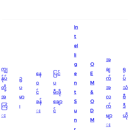
English
In
Ōlelo Hawaiʻi
t
Faasamoa
el
Maltese
li
အ
g
O
Español
ကျွ
ချ
ရု
နေ
ပြင်
e
E
Galego
န်ုပ်
ဥ
က်
ပ်
ဝ
ပ
n
M
တို့
ပ
အ
သံ
Português
င်
မီးဖို
t
&
အ
မာ
လ
ဗီ
Frysk
ခန်
ချော
S
O
ကြံ
၊
က်
ဒီ
း
င်
u
D
Nederlands
း
မျာ
ယို
n
M
Gàidhlig
း
r