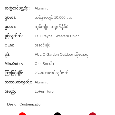
Беларуская
စားပွဲတင်ပစ္စည်း:
Aluminium
ਪੰਜਾਬੀ
ဥပမာ ၊:
တစ်နှစ်လျှင် 10,000 pcs
বাংলা
ဥပမာ ၊:
ကွမ်ကျိုး၊ တရုတ်နိုင်ငံ
dansk
ခွင့်လွှတ်က်:
T/T၊ Paypal၊ Western Union
മലയാളം
OEM:
အဆင်ပြေ
मराठी
မုဒ်:
FULIO Garden Outdoor ဆိုဖာအစုံ
ಕನ್ನಡ
Min.Order:
One Set ပါ။
ગુજરાતી
ကြာမြင့်ချိန်:
25-30 အလုပ်လုပ်ရက်
ଓଡ଼ିଆ
သဘာပတိပစ္စည်း:
Aluminium
အမည်:
LoFurniture
Basa Jawa
bahasa Indonesia
Design Customization
Sundanese