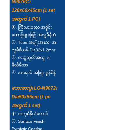
N9076C၊
120x60x45cm (1 set
အတွက် 1 PC)
①. ကြီးမားသော အဝိုင်း
ထောင့်များဖြင့် အလူမီနီယံ
②. Tube အမျိုးအစား- အ
လူမီနီယမ် Dia32x1.2mm
③. စားပွဲဘုတ်အထူ- 5
မီလီမီတာ
④. အရောင်-အဖြူ၊ ရှန်ပိန်
ဘေးစားပွဲ၊ LO-N9072၊
Dia50x55cm (1 pc
အတွက် 1 set)
①. အလူမီနီယံဘောင်
②. Surface Finish-
Pyrolytic Coating