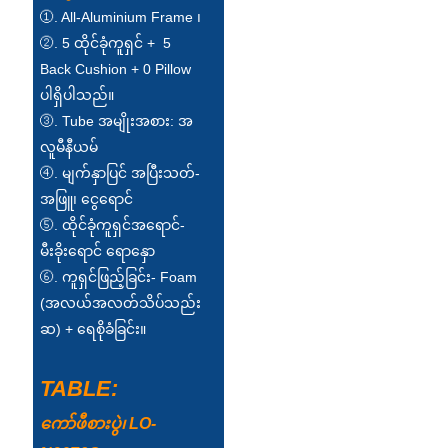
①. All-Aluminium Frame ၊
②. 5 ထိုင်ခုံကူရှင် + 5
Back Cushion + 0 Pillow
ပါရှိပါသည်။
③. Tube အမျိုးအစား: အ
လူမီနီယမ်
④. မျက်နှာပြင် အပြီးသတ်-
အဖြူ၊ ငွေရောင်
⑤. ထိုင်ခုံကူရှင်အရောင်-
မီးခိုးရောင် ရောနှော
⑥. ကူရှင်ဖြည့်ခြင်း- Foam
(အလယ်အလတ်သိပ်သည်း
ဆ) + ရေစိုခံခြင်း။
TABLE:
ကော်ဖီစားပွဲ၊ LO-