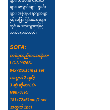
များ၊ ဘားများ၊ ဟိုတယ်
Esperanto
များ၊ ကျောင်းများ၊ ရှုခင်း
Hmong
များ၊ အစိုးရပရောဂျက်များ
နှင့် အခြားပြင်ပနေရာများ
नेपाली
တွင် ယေဘုယျအားဖြင့်
သက်ရောက်သည်။
SOFA:
တစ်ခုတည်းသောဆိုဖာ၊
LO-N9076S၊
84x72x61cm (1 set
အတွက် 2 ချပ်)
3 ဆံ့ ဆိုဖာ၊ LO-
N9076TR၊
181x72x61cm (1 set
အတွက် 1pc)