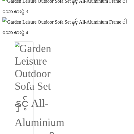
Igbo
አማርኛ
Pilipino
français
Af Soomaali
Shona
Sugbuanon
Euskara
ລາວ
Zulu
Slovenščina