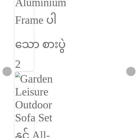
Română
Kiswahili
ខ្មែរ
日语
Maori
Deutsch
සිංහල
Català
Bahasa Melayu
Cymraeg
پښتو
Ελληνικά