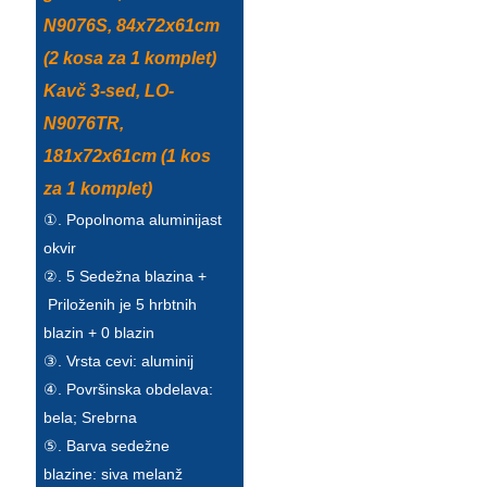
N9076S, 84x72x61cm
Türkçe
(2 kosa za 1 komplet)
فارسی
Kavč 3-sed, LO-
հայերեն
N9076TR,
181x72x61cm (1 kos
Azərbaycan
za 1 komplet)
עִבְרִית
①. Popolnoma aluminijast
Kurmancî
okvir
②. 5 Sedežna blazina +
العربية
Priloženih je 5 hrbtnih
O'zbek
blazin + 0 blazin
③. Vrsta cevi: aluminij
繁體中文
④. Površinska obdelava:
中文
bela; Srebrna
⑤. Barva sedežne
ئۇيغۇرچە
blazine: siva melanž