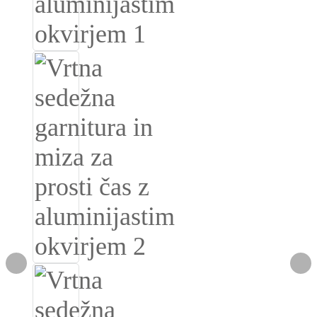
Burmese
Sesotho
čeština
ภาษาไทย
norsk
Afrikaans
latviešu valoda‎
ქართველი
Xhosa
Latin
Hausa