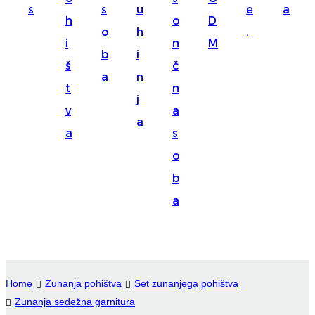
s
s
u
e
a
Suomi
h
o
D
o
h
.
lietuvių
i
n
M
b
i
š
č
svenska
a
n
t
n
Eesti
j
v
a
Gaeilgenah
a
a
s
Polski
o
한국어
b
a
Malagasy fiteny
Corsu
èdè Yorùbá
Home
Zunanja pohištva
Set zunanjega pohištva
Tiếng Việt
Zunanja sedežna garnitura
Монгол