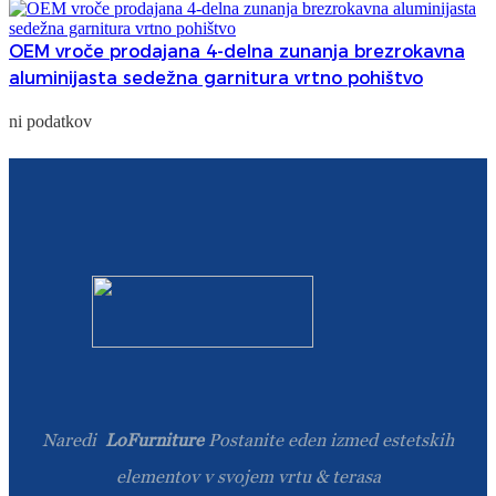
OEM vroče prodajana 4-delna zunanja brezrokavna
aluminijasta sedežna garnitura vrtno pohištvo
ni podatkov
Naredi
LoFurniture
Postanite eden izmed estetskih
elementov v svojem vrtu & terasa