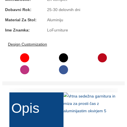
Íslenska
Dobavni Rok:
25-30 delovnih dni
Hrvatski
Material Za Stol:
Aluminiju
Македонски
Ime Znamka:
LoFurniture
سنڌي
Design Customization
русский
اردو
יידיש
Українська
தமிழ்
Opis
български
తెలుగు