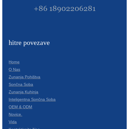
+86 18902206281
hitre povezave
Home
O Nas
Zunanja Pohištva
Sončna Soba
Zunanja Kuhinja
Inteligentna Sončna Soba
OEM & ODM
Novice.
Vida