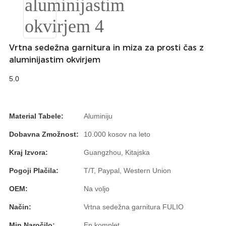
Slovenčina
Српски
Vrtna sedežna garnitura in miza za prosti čas z
Точики
aluminijastim okvirjem
Shqip
5.0
Қазақ Тілі
Material Tabele:
Aluminiju
Bosanski
Dobavna Zmožnost:
10.000 kosov na leto
italiano
Kraj Izvora:
Guangzhou, Kitajska
Кыргызча
Pogoji Plačila:
T/T, Paypal, Western Union
Lëtzebuergesch
OEM:
Na voljo
Magyar
Način:
Vrtna sedežna garnitura FULIO
हिन्दी
Min.Naročilo:
En komplet