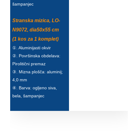
šampanjec
Stranska mizica, LO-
N9072, dia50x55 cm
(1 kos za 1 komplet)
①. Aluminijasti okvir
②. Površinska obdelava:
Pirolitični premaz
③. Mizna plošča: aluminij;
4,0 mm
④. Barva: ogljeno siva,
bela, šampanjec
Kavč za eno osebo