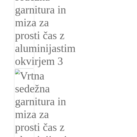
Română
Kiswahili
ខ្មែរ
日语
Maori
Deutsch
සිංහල
Català
Bahasa Melayu
Cymraeg
پښتو
Ελληνικά