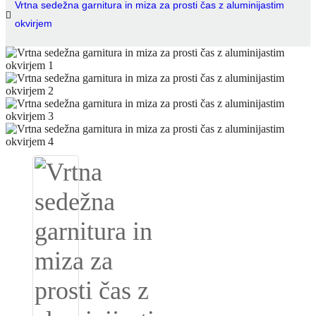
Vrtna sedežna garnitura in miza za prosti čas z aluminijastim
okvirjem
Igbo
አማርኛ
Pilipino
français
Af Soomaali
Shona
Sugbuanon
Euskara
ລາວ
Zulu
Slovenščina