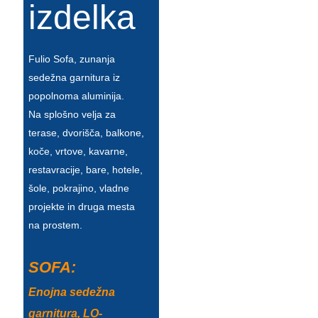
Беларуская
izdelka
ਪੰਜਾਬੀ
Fulio Sofa, zunanja
বাংলা
sedežna garnitura iz
dansk
popolnoma aluminija.
Na splošno velja za
മലയാളം
terase, dvorišča, balkone,
मराठी
koče, vrtove, kavarne,
ಕನ್ನಡ
restavracije, bare, hotele,
šole, pokrajino, vladne
ગુજરાતી
projekte in druga mesta
na prostem.
ଓଡ଼ିଆ
Basa Jawa
SOFA:
bahasa Indonesia
Enojna sedežna
Sundanese
garnitura, LO-