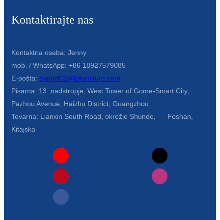
Kontaktirajte nas
Kontaktna oseba: Jenny
mob. / WhatsApp: +86 18927579085
E-pošta:
export02@lofurniture.com
Pisarna: 13. nadstropje, West Tower of Gome-Smart City,
Pazhou Avenue, Haizhu District, Guangzhou
Tovarna: Lianxin South Road, okrožje Shunde, Foshan,
Kitajska