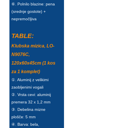
⑥. Polnilo blazine: pena
Esperanto
(srednje gostote) +
Hmong
nepremočljiva
नेपाली
TABLE:
Klubska mizica, LO-
N9076C,
120x60x45cm (1 kos
za 1 komplet)
①. Aluminij z velikimi
zaobljenimi vogali
②. Vrsta cevi: aluminij
premera 32 x 1,2 mm
③. Debelina mizne
plošče: 5 mm
④. Barva: bela,