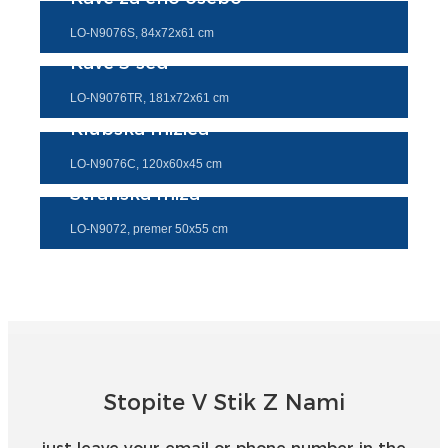
LO-N9076S, 84x72x61 cm
Kavč 3-sed
LO-N9076TR, 181x72x61 cm
Klubska mizica
LO-N9076C, 120x60x45 cm
Stranska miza
LO-N9072, premer 50x55 cm
Stopite V Stik Z Nami