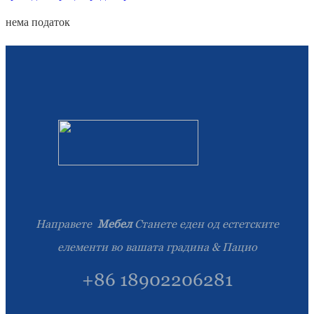
нема податок
Направете
Мебел
Станете еден од естетските
елементи во вашата градина & Пацио
+86 18902206281