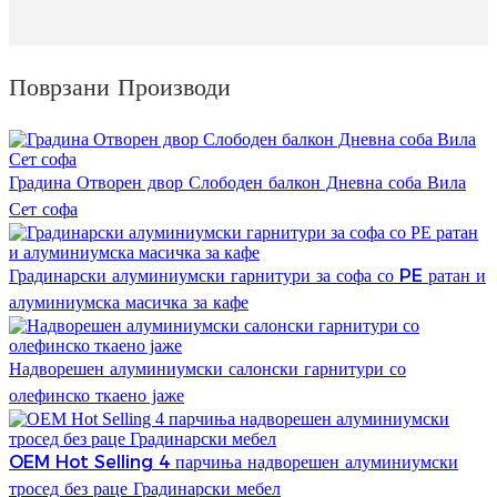
Поврзани Производи
Градина Отворен двор Слободен балкон Дневна соба Вила
Сет софа
Градинарски алуминиумски гарнитури за софа со PE ратан и
алуминиумска масичка за кафе
Надворешен алуминиумски салонски гарнитури со
олефинско ткаено јаже
OEM Hot Selling 4 парчиња надворешен алуминиумски
тросед без раце Градинарски мебел