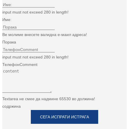
input must not exceed 280 in length!
Име:
Ве молиме внесете валидна е-маил адреса!
Порака
input must not exceed 280 in length!
ТелефонComment
Textarea не смее да надмине 65530 во должина!
содржина
СЕГА ИСПРАТИ ИСТРАГА