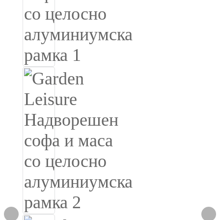
Burmese
Sesotho
čeština
ภาษาไทย
norsk
Afrikaans
latviešu valoda‎
ქართველი
Xhosa
Latin
Hausa