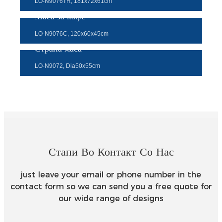
LO-N9076TR, 181x72x61cm
Маса за кафе
LO-N9076C, 120x60x45cm
Страна маса
LO-N9072, Dia50x55cm
Стапи Во Контакт Со Нас
just leave your email or phone number in the
contact form so we can send you a free quote for
our wide range of designs