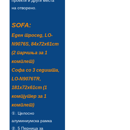
проекти и други места
на отворено.
Türkçe
فارسی
SOFA:
հայերեն
Еден тросед, LO-
Azərbaycan
N9076S, 84x72x61cm
(2 парчиња за 1
עִבְרִית
комплет)
Kurmancî
Софа со 3 седишта,
العربية
LO-N9076TR,
181x72x61cm (1
O'zbek
компјутер за 1
繁體中文
комплет)
中文
①. Целосно
алуминиумска рамка
ئۇيغۇرچە
②. 5 Перница за