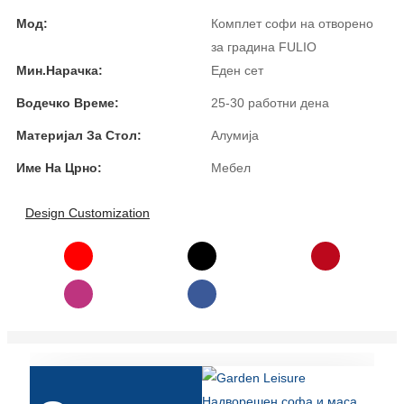
Íslenska
Мод:
Комплет софи на отворено
за градина FULIO
Hrvatski
Мин.Нарачка:
Еден сет
Македонски
Водечко Време:
25-30 работни дена
سنڌي
Материјал За Стол:
Алумија
русский
Име На Црно:
Мебел
اردو
Design Customization
יידיש
Українська
தமிழ்
български
తెలుగు