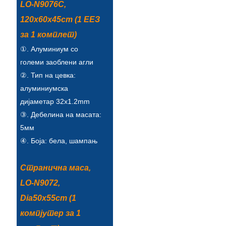
LO-N9076C,
120x60x45cm (1 ЕЕЗ
за 1 комплет)
①. Алуминиум со
големи заоблени агли
②. Тип на цевка:
алуминиумска
дијаметар 32x1.2mm
③. Дебелина на масата:
5мм
④. Боја: бела, шампањ
Странична маса,
LO-N9072,
Dia50x55cm (1
компјутер за 1