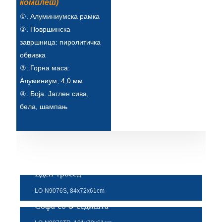
комплет)
①. Алуминиумска рамка
②. Површинска
завршница: пиролитичка
обвивка
③. Горна маса:
Алуминиум; 4,0 мм
④. Боја: Јаглен сива,
бела, шампањ
Еден тросед
LO-N9076S, 84x72x61cm
Софа со 3 седишта