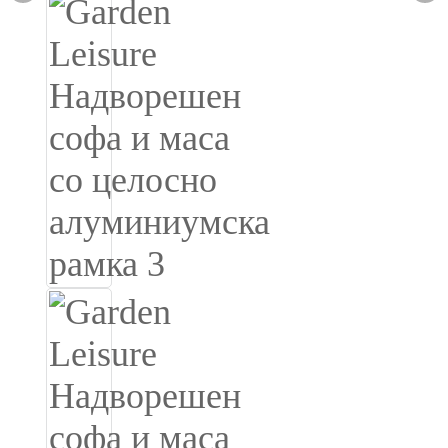
Română
Kiswahili
ខ្មែរ
日语
Maori
Deutsch
සිංහල
Català
Bahasa Melayu
Cymraeg
پښتو
Ελληνικά