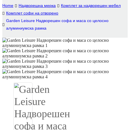
Home
Надворешна мерка
Комплет за надворешен мебел
Igbo
Комплет софи на отворено
Garden Leisure Надворешен софа и маса со целосно
አማርኛ
алуминиумска рамка
Pilipino
français
Af Soomaali
Shona
Sugbuanon
Euskara
ລາວ
Zulu
Slovenščina