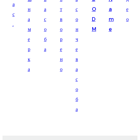
а
Suomi
н
а
т
с
O
a
е
с
lietuvių
а
с
в
о
D
m
о
.
м
о
о
н
M
e
svenska
е
б
р
ч
Eesti
р
а
е
е
Gaeilgenah
к
н
в
Polski
а
о
а
한국어
с
о
Malagasy fiteny
б
Corsu
а
èdè Yorùbá
Tiếng Việt
Монгол