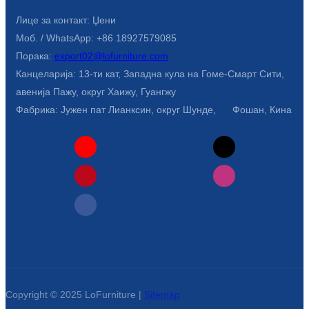
Лице за контакт: Џени
Моб. / WhatsApp: +86 18927579085
Порака:
export02@lofurniture.com
Канцеларија: 13-ти кат, Западна кула на Гоме-Смарт Сити,
авенија Пажу, округ Хаижу, Гуангжу
Фабрика: Јужен пат Лианксин, округ Шунде, Фошан, Кина
Copyright © 2025 LoFurniture |
Sitemap