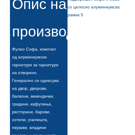
Опис на
Беларуская
ਪੰਜਾਬੀ
বাংলা
производи
dansk
മലയാളം
Фулио Софа, комплет
од алуминиумски
मराठी
гарнитури за гарнитури
ಕನ್ನಡ
на отворено.
Генерално се однесува
ગુજરાતી
на двор, дворови,
балкони, викендички,
ଓଡ଼ିଆ
градини, кафулиња,
Basa Jawa
ресторани, барови,
хотели, училишта,
bahasa Indonesia
пејзажи, владини
Sundanese