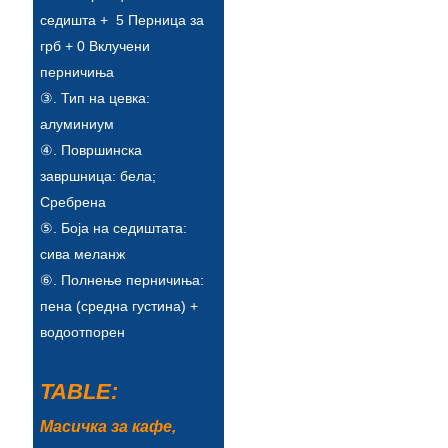
Esperanto
седишта + 5 Перница за
грб + 0 Вклучени
Hmong
перничиња
नेपाली
③. Тип на цевка:
алуминиум
④. Површинска
завршница: бела;
Сребрена
⑤. Боја на седиштата:
сива меланж
⑥. Полнење перничиња:
пена (средна густина) +
водоотпорен
TABLE:
Масичка за кафе,