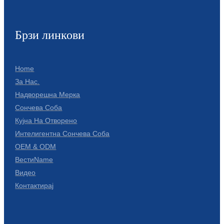
Брзи линкови
Home
За Нас.
Надворешна Мерка
Сончева Соба
Кујна На Отворено
Интелигентна Сончева Соба
OEM & ODM
ВестиName
Видео
Контактирај