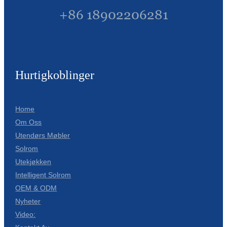
+86 18902206281
Hurtigkoblinger
Home
Om Oss
Utendørs Møbler
Solrom
Utekjøkken
Intelligent Solrom
OEM & ODM
Nyheter
Video: