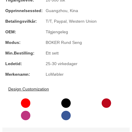
Tilgangsevne:
10 000 stk
Română
Opprinnelsessted:
Guangzhou, Kina
Kiswahili
Betalingsvilkår:
T/T, Paypal, Western Union
ខ្មែរ
OEM:
Tilgjengeleg
日语
Modus:
BOKER Rund Seng
Maori
Min.bestilling:
Ett sett
Deutsch
Ledetid:
25-30 virkedager
සිංහල
Merkenamn:
LoMøbler
Català
Design Customization
Bahasa Melayu
Cymraeg
پښتو
Ελληνικά