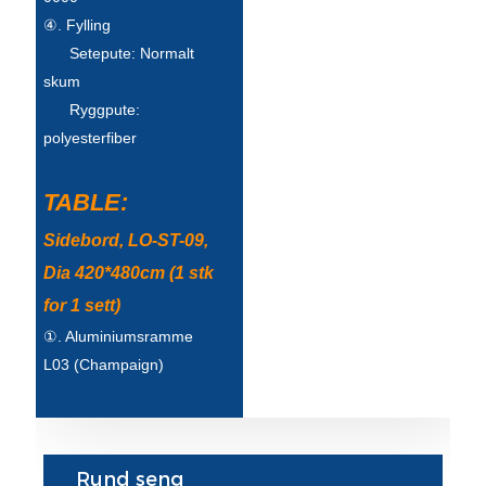
Беларуская
④. Fylling
ਪੰਜਾਬੀ
Setepute: Normalt
skum
বাংলা
Ryggpute:
dansk
polyesterfiber
മലയാളം
TABLE:
मराठी
Sidebord, LO-ST-09,
ಕನ್ನಡ
Dia 420*480cm (1 stk
ગુજરાતી
for 1 sett)
①. Aluminiumsramme
ଓଡ଼ିଆ
L03 (Champaign)
Basa Jawa
bahasa Indonesia
Sundanese
Rund seng