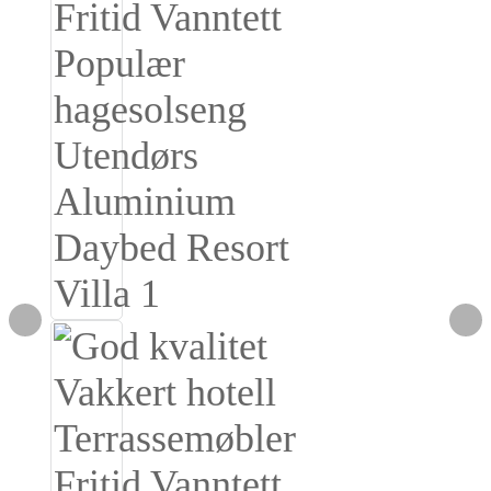
Igbo
አማርኛ
Pilipino
français
Af Soomaali
Shona
Sugbuanon
Euskara
ລາວ
Zulu
Slovenščina