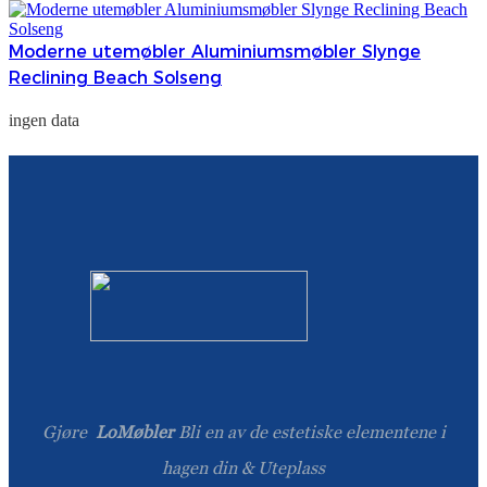
Moderne utemøbler Aluminiumsmøbler Slynge
Reclining Beach Solseng
ingen data
Gjøre
LoMøbler
Bli en av de estetiske elementene i
hagen din & Uteplass