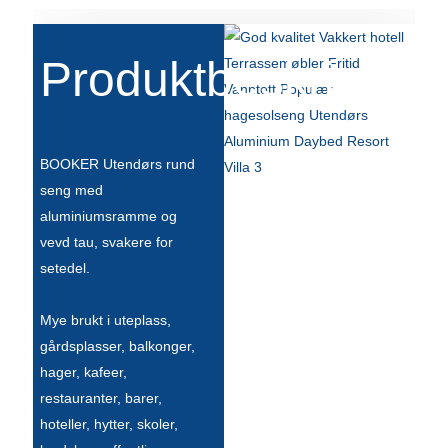
Slovenčina
Produktbeskrivelse
Српски
Точики
Shqip
BOOKER Utendørs rund
seng med
Қазақ Тілі
aluminiumsramme og
Bosanski
vevd tau, svakere for
setedel.
italiano
Кыргызча
Mye brukt i uteplass,
gårdsplasser, balkonger,
Lëtzebuergesch
hager, kafeer,
Magyar
restauranter, barer,
hoteller, hytter, skoler,
हिन्दी