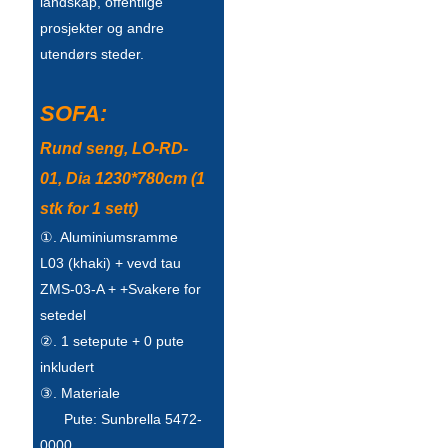
landskap, offentlige
Íslenska
prosjekter og andre
utendørs steder.
Hrvatski
Македонски
SOFA:
سنڌي
Rund seng, LO-RD-
русский
01, Dia 1230*780cm (1
stk for 1 sett)
اردو
①. Aluminiumsramme
יידיש
L03 (khaki) + vevd tau
ZMS-03-A + +Svakere for
Українська
setedel
தமிழ்
②. 1 setepute + 0 pute
inkludert
български
③. Materiale
తెలుగు
Pute: Sunbrella 5472-
0000