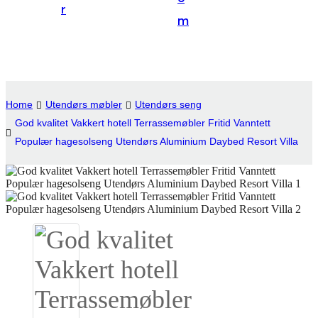
r
Suomi
m
lietuvių
svenska
Eesti
Home
Utendørs møbler
Utendørs seng
Gaeilgenah
God kvalitet Vakkert hotell Terrassemøbler Fritid Vanntett
Populær hagesolseng Utendørs Aluminium Daybed Resort Villa
Polski
한국어
Malagasy fiteny
Corsu
èdè Yorùbá
Tiếng Việt
Монгол