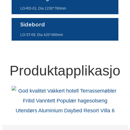
Türkçe
LO-RD-01, Dia 1230*780mm
فارسی
Sidebord
հայերեն
LO-ST-09, Dia 420*480mm
Azərbaycan
עִבְרִית
Produktapplikasjon
Kurmancî
العربية
O'zbek
繁體中文
中文
ئۇيغۇرچە