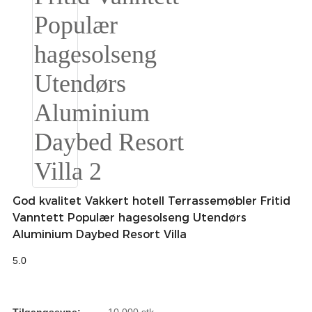
Burmese
Sesotho
čeština
ภาษาไทย
norsk
Afrikaans
latviešu valoda‎
God kvalitet Vakkert hotell Terrassemøbler Fritid
ქართველი
Vanntett Populær hagesolseng Utendørs
Aluminium Daybed Resort Villa
Xhosa
5.0
Latin
Hausa