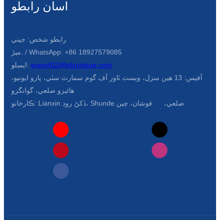
اسان رابطو
رابطو شخص: جيني
ميڙ. / WhatsApp: +86 18927579085
export02@lofurniture.com
ايميلو:
آفيس: 13 هين منزل، ويسٽ ٽاور آف گوم سمارٽ سٽي، پازو ايونيو،
هائيزو ضلعي، گوانگزو
ڪارخانو: Lianxin ڏکڻ روڊ، Shunde ضلعي، فوشان، چين