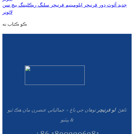
جديد آئوٽ ڊور فرنيچر ايلومينيم فرنيچر سلنگ ريڪليننگ بيچ سن
لائونر
ڪو ڪتاب نه
ٺاهڻ
لو فرنيچر
توهان جي باغ ۾ جمالياتي عنصرن مان هڪ ٿيو
& پيٽيو
+86 18902206281