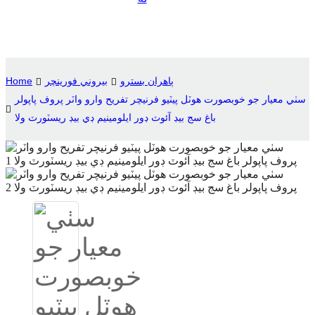
Suomi
lietuvių
svenska
ٻاهران بسترو
بيروني فورينچر
Home
Eesti
سٺي معيار جو خوبصورت ھوٽل پيٽيو فرنيچر تفريح وارو واٽر پروف پاپولر
باغ سج بيڊ آئوٽ ڊور ايلومينيم ڊي بيڊ ريسٽورٽ ولا
Gaeilgenah
Polski
한국어
Malagasy fiteny
Corsu
èdè Yorùbá
Tiếng Việt
Монгол