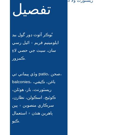
تفصيل
Íslenska
Hrvatski
Македонски
بُوڪر آئوٽ ڊور گول بيڊ
سنڌي
ايلومينيم فريم ۽ اڻيل رسي
سان، سيٽ جي حصي لاءِ
русский
ڪمزور.
اردو
وڏي پيماني تي patio، صحن،
יידיש
balconies، باغن، ڪيفي،
Українська
ريسٽورنٽ، بار، هوٽلن،
ڪوٽيج، اسڪولن، نظارن،
தமிழ்
سرڪاري منصوبن ۽ ٻين
български
ٻاهرين هنڌن ۾ استعمال
ڪيو.
తెలుగు