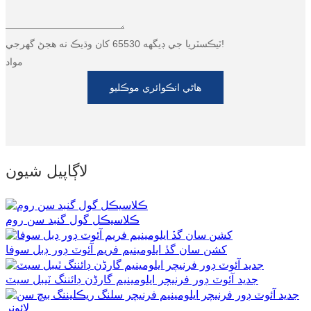
ٽيڪسٽريا جي ڊيگهه 65530 کان وڌيڪ نه هجڻ گهرجي!
مواد
هاڻي انڪوائري موڪليو
لاڳاپيل شيون
ڪلاسيڪل گول گنبد سن روم
کشن سان گڏ ايلومينيم فريم آئوٽ ڊور ڊبل سوفا
جديد آئوٽ ڊور فرنيچر ايلومينيم گارڈن ڊائننگ ٽيبل سيٽ