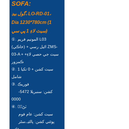
Беларуская
SOFA:
ਪੰਜਾਬੀ
گول بيڊ، LO-RD-01،
Dia 1230*780cm (1
বাংলা
سيٽ لاءِ 1 پي سي)
dansk
①. المونيم فريم L03
(خاڪي) + اڻيل رسي ZMS-
മലയാളം
03-A + +سيٽ جي حصي لاءِ
मराठी
ڪمزور
ಕನ್ನಡ
②. 1 سيٽ کشن + 0 تکيا
شامل
ગુજરાતી
③. فوريڪ
کشن: سنبريلا 5472-
ଓଡ଼ିଆ
0000
Basa Jawa
④. भُٽڻ
سيٽ کشن: عام فوم
bahasa Indonesia
پوئتي کشن: پالئیےسٹر
Sundanese