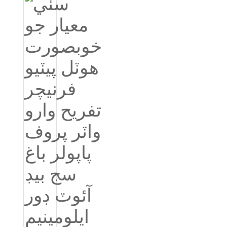
Burmese
Sesotho
čeština
ภาษาไทย
norsk
Afrikaans
latviešu valoda‎
ქართველი
Xhosa
Latin
Hausa