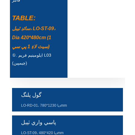
فائبر
Türkçe
TABLE:
فارسی
سائڊ ٽيبل، LO-ST-09،
հայերեն
Dia 420*480cm (1
Azərbaycan
سيٽ لاءِ 1 پي سي)
①. ايلومينيم فريم L03
עִבְרִית
(چيمپين)
Kurmancî
العربية
O'zbek
گول پلنگ
繁體中文
LO-RD-01، ديا 1230*780mm
中文
پاسي واري ٽيبل
ئۇيغۇرچە
LO-ST-09، ديا 420*480mm