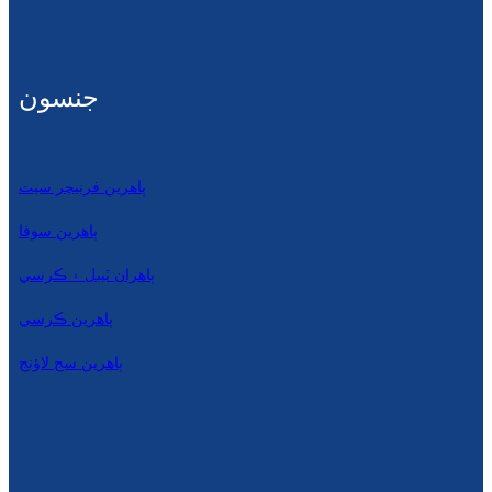
جنسون
ٻاهرين فرنيچر سيٽ
ٻاهرين سوفا
ٻاهران ٽيبل ۽ ڪرسي
ٻاهرين ڪرسي
ٻاھرين سج لاؤنج