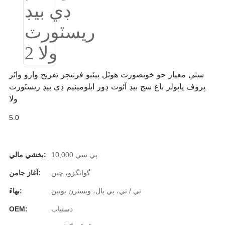
Română
Kiswahili
ខ្មែរ
日语
سٺي معيار جو خوبصورت ھوٽل پيٽيو فرنيچر تفريح وارو واٽر
Maori
پروف پاپولر باغ سج بيڊ آئوٽ ڊور ايلومينيم ڊي بيڊ ريسٽورٽ
ولا
Deutsch
5.0
සිංහල
Català
10,000 پي سي
بخشي مالي:
Bahasa Melayu
گوانگزو، چين
آغاز جامن:
Cymraeg
ٽي / ٽي، پي پال، ويسٽرن يونين
بهاءَ:
پښتو
دستياب
OEM:
Ελληνικά