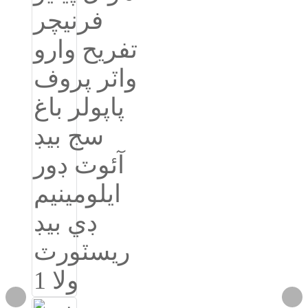
Igbo
አማርኛ
Pilipino
français
Af Soomaali
Shona
Sugbuanon
Euskara
ລາວ
Zulu
Slovenščina