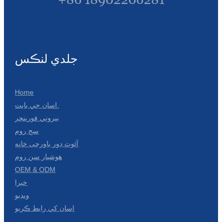
جلدي لنڪس
Home
اسان جي بابت.
بيروني فورينچر
سج روم
آئوٽ ڊور باورچی خانه
هوشيار سن روم
OEM & ODM
خبرا
ويڊيو
اسان کي رابط ڪريو