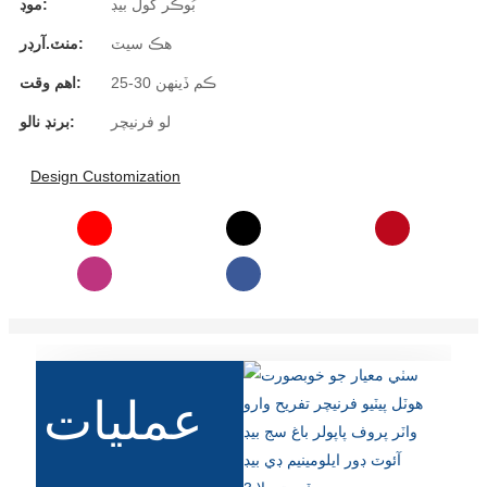
بُوڪر گول بيڊ
موڊ:
Slovenčina
هڪ سيٽ
منٽ.آرڊر:
Српски
25-30 ڪم ڏينهن
اهم وقت:
لو فرنيچر
برنڊ نالو:
Точики
Shqip
Design Customization
Қазақ Тілі
Bosanski
italiano
Кыргызча
Lëtzebuergesch
عمليات
Magyar
हिन्दी