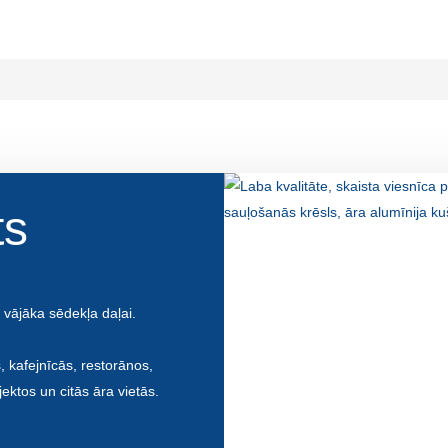
ts
 vājāka sēdekļa daļai.
 kafejnīcās, restorānos,
ektos un citās āra vietās.