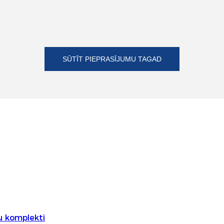
SŪTĪT PIEPRASĪJUMU TAGAD
u komplekti