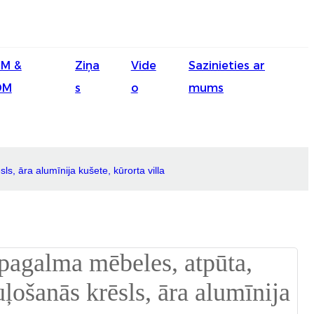
English
M &
Ziņa
Vide
Sazinieties ar
Ōlelo Hawaiʻi
DM
s
o
mums
Faasamoa
Maltese
Español
s, āra alumīnija kušete, kūrorta villa
Galego
Português
Frysk
Nederlands
Gàidhlig