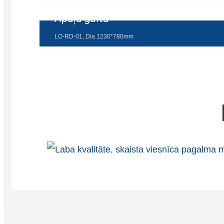
Apaļa gulta
LO-RD-01, Dia 1230*780mm