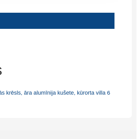
Slovenčina
Српски
Точики
Shqip
Қазақ Тілі
s
Bosanski
italiano
Кыргызча
Lëtzebuergesch
Magyar
हिन्दी