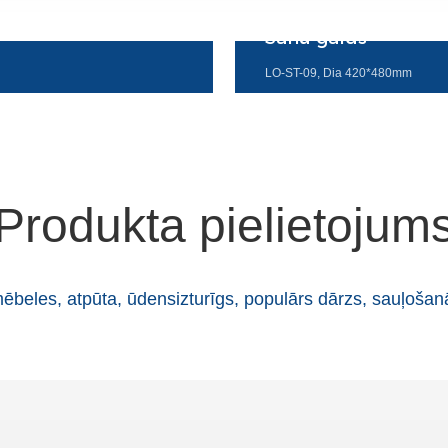
Sānu galds
LO-ST-09, Dia 420*480mm
Produkta pielietojum