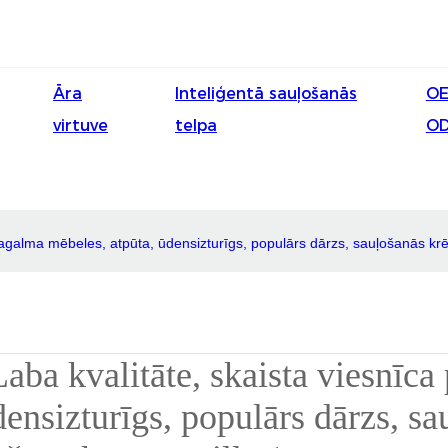
Āra
Inteliģentā sauļošanās
OE
virtuve
telpa
O
pagalma mēbeles, atpūta, ūdensizturīgs, populārs dārzs, sauļošanās krēsl