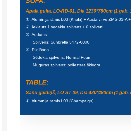
SOFA:
Apaļa gulta, LO-RD-01, Dia 1230*780cm (1 gab.
①. Alumīnija rāmis L03 (Khaki) + Austa virve ZMS-03-A +
②. Iekļauts 1 sēdekļa spilvens + 0 spilveni
③. Audums
Spilvens: Sunbrella 5472-0000
④. Pildīšana
Sēdekļa spilvens: Normal Foam
Muguras spilvens: poliestera šķiedra
TABLE:
Sānu galdiņš, LO-ST-09, Dia 420*480cm (1 gab. 
①. Alumīnija rāmis L03 (Champaign)