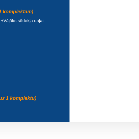
 1 komplektam)
 +Vājāks sēdekļa daļai
uz 1 komplektu)