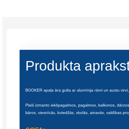
Produkta apraks
BOOKER apaļa āra gulta ar alumīnija rāmi un austu virvi,
Plaši izmanto iekšpagalmos, pagalmos, balkonos, dārzos,
bāros, viesnīcās, kotedžās, skolās, ainavās, valdības proj