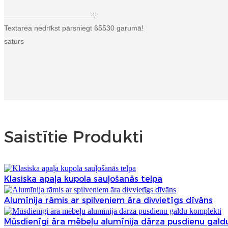
Textarea nedrīkst pārsniegt 65530 garumā!
saturs
Saistītie Produkti
Klasiska apaļa kupola sauļošanās telpa
Alumīnija rāmis ar spilveniem āra divvietīgs dīvāns
Mūsdienīgi āra mēbeļu alumīnija dārza pusdienu gald