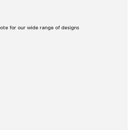
Íslenska
Hrvatski
ote for our wide range of designs
Македонски
سنڌي
русский
اردو
יידיש
Українська
தமிழ்
български
తెలుగు