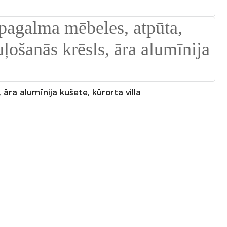
Suomi
lietuvių
svenska
Eesti
Gaeilgenah
āra alumīnija kušete, kūrorta villa
Polski
한국어
Malagasy fiteny
Corsu
èdè Yorùbá
Tiếng Việt
Монгол