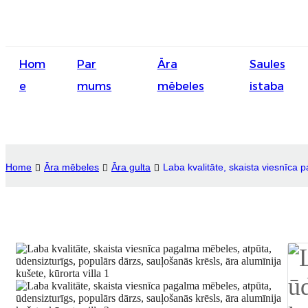
Hom
Par
Āra
Saules
e
mums
mēbeles
istaba
Home
Āra mēbeles
Āra gulta
Laba kvalitāte, skaista viesnīca 