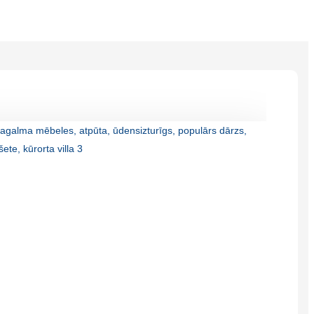
Burmese
Sesotho
čeština
ภาษาไทย
norsk
Afrikaans
latviešu valoda‎
ქართველი
Xhosa
Latin
Hausa