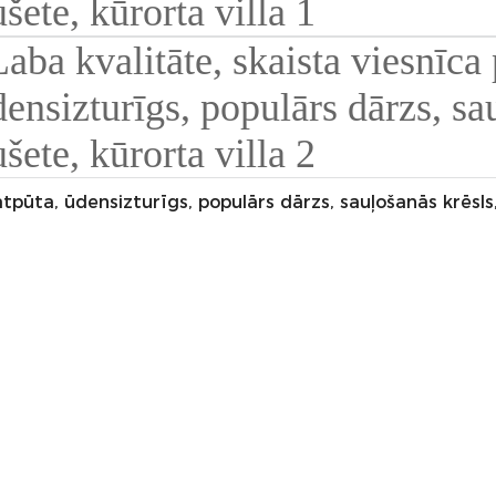
pūta, ūdensizturīgs, populārs dārzs, sauļošanās krēsls, 