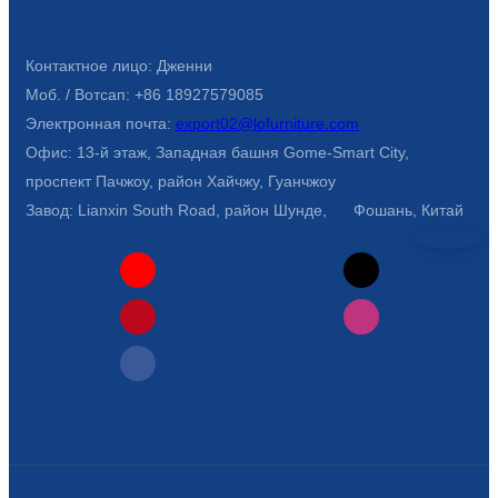
Беларуская
ਪੰਜਾਬੀ
Контактное лицо: Дженни
বাংলা
Моб. / Вотсап: +86 18927579085
Электронная почта:
export02@lofurniture.com
dansk
Офис: 13-й этаж, Западная башня Gome-Smart City,
മലയാളം
проспект Пачжоу, район Хайчжу, Гуанчжоу
Завод: Lianxin South Road, район Шунде, Фошань, Китай
मराठी
ಕನ್ನಡ
ગુજરાતી
ଓଡ଼ିଆ
Basa Jawa
bahasa Indonesia
Sundanese