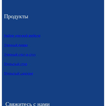
Íslenska
Hrvatski
Продукты
Македонски
سنڌي
Набор уличной мебели
русский
Уличный диван
اردو
Уличный стол и стул
יידיש
Открытый стул
Українська
Открытый шезлонг
தமிழ்
български
తెలుగు
Свяжитесь с нами