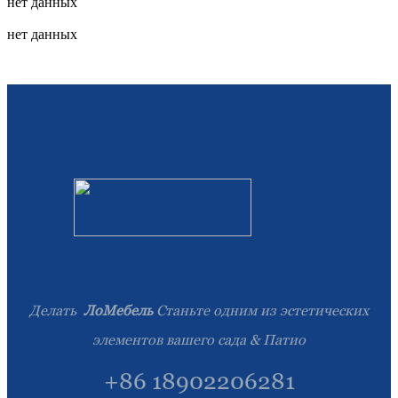
нет данных
Română
нет данных
Kiswahili
ខ្មែរ
日语
Maori
Deutsch
සිංහල
Català
Bahasa Melayu
Делать
ЛоМебель
Станьте одним из эстетических
Cymraeg
элементов вашего сада & Патио
پښتو
+86 18902206281
Ελληνικά