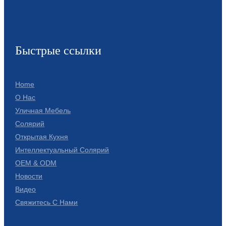
Slovenčina
Српски
Быстрые ссылки
Точики
Shqip
Home
Қазақ Тілі
О Нас
Уличная Мебель
Bosanski
Солярий
italiano
Открытая Кухня
Интеллектуальный Солярий
Кыргызча
OEM & ODM
Новости
Lëtzebuergesch
Видео
Magyar
Свяжитесь С Нами
हिन्दी