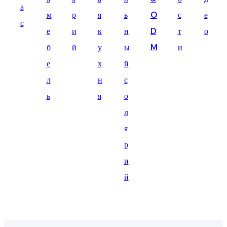
а
Suomi
м
р
я
ь
O
с
е
с
lietuvių
е
и
к
н
D
т
о
б
й
у
ы
M
и
svenska
е
х
й
Eesti
л
н
с
Gaeilgenah
ь
я
о
Polski
л
한국어
я
р
Malagasy fiteny
и
Corsu
й
èdè Yorùbá
Tiếng Việt
Монгол