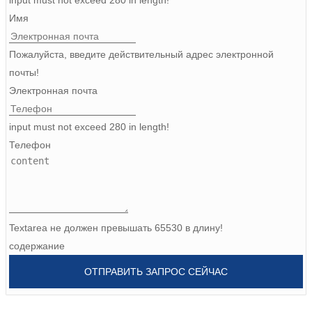
Burmese
Имя
Sesotho
Пожалуйста, введите действительный адрес электронной
čeština
почты!
Электронная почта
ภาษาไทย
input must not exceed 280 in length!
norsk
Телефон
Afrikaans
latviešu valoda‎
ქართველი
Textarea не должен превышать 65530 в длину!
Xhosa
содержание
Latin
ОТПРАВИТЬ ЗАПРОС СЕЙЧАС
Hausa