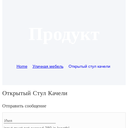
Igbo
አማርኛ
Продукт
Pilipino
français
Af Soomaali
Home
Уличная мебель
Открытый стул качели
Shona
Sugbuanon
Euskara
Открытый Стул Качели
ລາວ
Отправить сообщение
Zulu
Slovenščina
input must not exceed 280 in length!