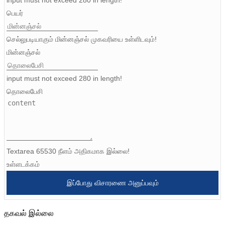
பெயர்
Igbo
செல்லுபடியாகும் மின்னஞ்சல் முகவரியை உள்ளிடவும்!
አማርኛ
மின்னஞ்சல்
Pilipino
input must not exceed 280 in length!
français
தொலைபேசி
Af Soomaali
Shona
Sugbuanon
Textarea 65530 நீளம் அதிகமாக இல்லை!
Euskara
உள்ளடக்கம்
ລາວ
இப்போது விசாரணை அனுப்பவும்
Zulu
தகவல் இல்லை
Slovenščina