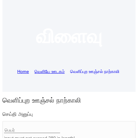
Suomi
lietuvių
விளைவு
svenska
Eesti
Gaeilgenah
Polski
Home
வெளியே ஊடகம்
வெளிப்புற ஊஞ்சல் நாற்காலி
한국어
Malagasy fiteny
வெளிப்புற ஊஞ்சல் நாற்காலி
Corsu
செய்தி அனுப்பு
èdè Yorùbá
Tiếng Việt
Монгол
input must not exceed 280 in length!