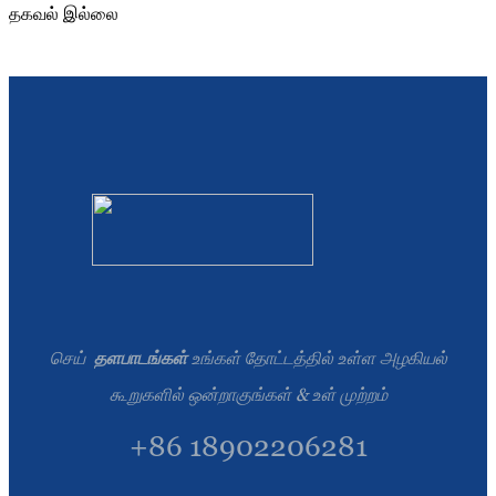
தகவல் இல்லை
Burmese
Sesotho
čeština
ภาษาไทย
norsk
Afrikaans
latviešu valoda‎
ქართველი
செய்
தளபாடங்கள்
உங்கள் தோட்டத்தில் உள்ள அழகியல்
Xhosa
கூறுகளில் ஒன்றாகுங்கள் & உள் முற்றம்
Latin
+86 18902206281
Hausa