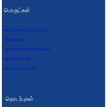
Slovenčina
பொருட்கள்
Српски
Точики
வெளிப்புற தளபாடங்கள் தொகுப்பு
Shqip
வெளிப்புற சோபா
Қазақ Тілі
வெளிப்புற மேசை மற்றும் நாற்காலி
Bosanski
வெளிப்புற நாற்காலி
italiano
வெளிப்புற சன் லவுஞ்சர்
Кыргызча
Lëtzebuergesch
Magyar
தொடர்புகள்
हिन्दी