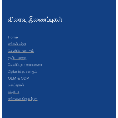
Română
Kiswahili
விரைவு இணைப்புகள்
ខ្មែរ
日语
Home
எங்கள் பற்றி
Maori
வெளியே ஊடகம்
Deutsch
சூரிய அறை
வெளிப்புற சமையலறை
සිංහල
அறிவார்ந்த சன்ரூம்
Català
OEM & ODM
செய்திகள்
Bahasa Melayu
வீடியோ
Cymraeg
எங்களை தொடர்புக
پښتو
Ελληνικά