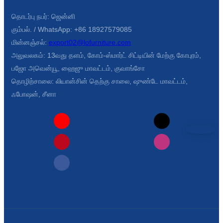
Íslenska
தொடர்பு நபர்: ஜென்னி
Hrvatski
கும்பல். / WhatsApp: +86 18927579085
மின்னஞ்சல்:
export02@lofurniture.com
Македонски
அலுவலகம்: 13வது தளம், கோம்-ஸ்மார்ட் சிட்டியின் மேற்கு கோபுரம்,
பஜோ அவென்யூ, ஹைஜு மாவட்டம், குவாங்சோ
سنڌي
தொழிற்சாலை: லியான்சின் தெற்கு சாலை, ஷுண்டே மாவட்டம்,
русский
ஃபோஷன், சீனா
اردو
יידיש
Українська
தமிழ்
български
తెలుగు