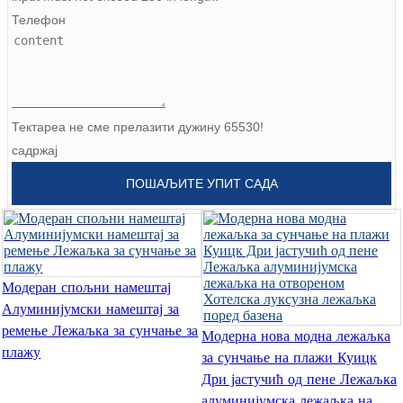
Телефон
Burmese
Sesotho
čeština
Тектареа не сме прелазити дужину 65530!
ภาษาไทย
садржај
norsk
ПОШАЉИТЕ УПИТ САДА
Afrikaans
latviešu valoda‎
ქართველი
Модеран спољни намештај
Xhosa
Алуминијумски намештај за
ремење Лежаљка за сунчање за
Модерна нова модна лежаљка
Latin
плажу
за сунчање на плажи Куицк
Hausa
Дри јастучић од пене Лежаљка
алуминијумска лежаљка на