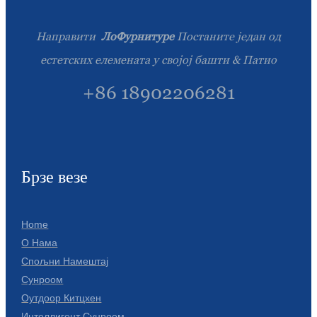
Íslenska
Направити
ЛоФурнитуре
Постаните један од
Hrvatski
естетских елемената у својој башти & Патио
Македонски
+86 18902206281
سنڌي
русский
اردو
Брзе везе
יידיש
Українська
Home
தமிழ்
О Нама
Спољни Намештај
български
Сунроом
తెలుగు
Оутдоор Китцхен
Интеллигент Сунроом