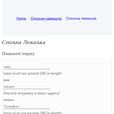
Igbo
Home
Спољни намештај
Спољна лежаљка
አማርኛ
Pilipino
français
Спољна Лежаљка
Af Soomaali
Пошаљите поруку
Shona
Sugbuanon
input must not exceed 280 in length!
име
Euskara
ລາວ
Унесите исправну е-маил адресу!
емаил
Zulu
Slovenščina
input must not exceed 280 in length!