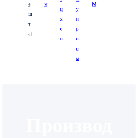
е
м
M
Suomi
ц
у
ш
lietuvių
х
н
т
е
р
svenska
ај
н
о
Eesti
о
Gaeilgenah
м
Polski
한국어
Malagasy fiteny
Corsu
èdè Yorùbá
Производ
Tiếng Việt
Монгол