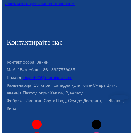
Лежаљка за сунчање на отвореном
Türkçe
فارسی
հայերեն
Контактирајте нас
Azərbaycan
עִבְרִית
Контакт особа: Јенни
Kurmancî
Моб. / ВхатсАпп: +86 18927579085
Е-маил:
export02@lofurniture.com
العربية
Канцеларија: 13. спрат, Западна кула Гоме-Смарт Цити,
O'zbek
авенија Пазхоу, округ Хаизху, Гуангџоу
Фабрика: Лианкин Соутх Роад, Схунде Дистрицт, Фошан,
繁體中文
Кина
中文
ئۇيغۇرچە