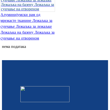
Slovenčina
Алуминијумски рам од
Српски
мрежасте тканине Лежаљка за
сунчање Лежаљка за лежаљке
Точики
Лежаљка на базену Лежаљка за
Shqip
сунчање на отвореном
нема података
Қазақ Тілі
Bosanski
italiano
Кыргызча
Lëtzebuergesch
Magyar
हिन्दी