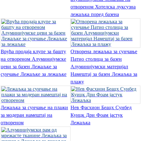
Română
отвореном Хотелска луксузна
лежаљка поред базена
Kiswahili
ខ្មែរ
日语
Врућа продаја клупе за башту
Отворена лежаљка за сунчање
Maori
на отвореном Алуминијумске
Патио столица за базен
Deutsch
цеви за базен Лежаљке за
Алуминијумски материјал
сунчање Лежаљке за лежаљке
Намештај за базен Лежаљка за
සිංහල
плажу
Català
Bahasa Melayu
Лежаљка за сунчање на плажи
Нев Фасхион Беацх Сунбед
Cymraeg
за модеран намештај на
Куицк Дри Фоам јастук
отвореном
Лежаљка
پښتو
Ελληνικά