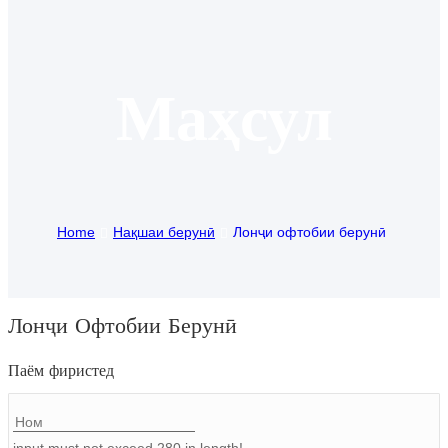
Igbo
አማርኛ
Маҳсул
Pilipino
français
Af Soomaali
Home
Нақшаи берунӣ
Лонҷи офтобии берунӣ
Shona
Sugbuanon
Euskara
Лонҷи Офтобии Берунӣ
ລາວ
Паём фиристед
Zulu
Slovenščina
input must not exceed 280 in length!