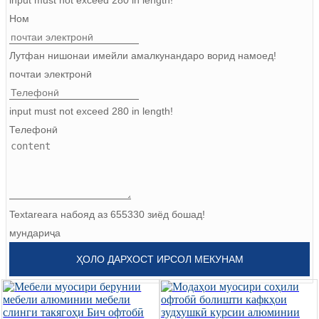
Burmese
Ном
Sesotho
Лутфан нишонаи имейли амалкунандаро ворид намоед!
čeština
почтаи электронӣ
ภาษาไทย
input must not exceed 280 in length!
Телефонӣ
norsk
Afrikaans
latviešu valoda‎
ქართველი
Textareara набояд аз 655330 зиёд бошад!
мундариҷа
Xhosa
ҲОЛО ДАРХОСТ ИРСОЛ МЕКУНАМ
Latin
Hausa