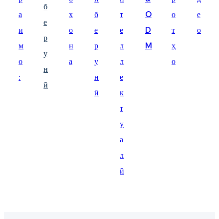
б
Suomi
а
х
б
т
O
о
е
е
lietuvių
и
о
е
е
D
т
о
р
м
н
р
л
M
ҳ
svenska
у
о
а
у
л
о
Eesti
н
:
н
е
Gaeilgenah
ӣ
ӣ
к
Polski
т
한국어
у
а
Malagasy fiteny
л
Corsu
ӣ
èdè Yorùbá
Tiếng Việt
Монгол