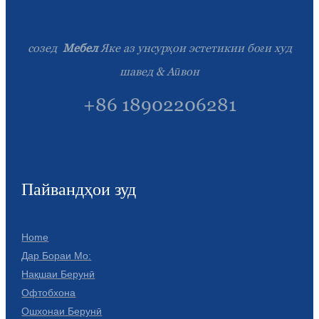
Íslenska
Hrvatski
созед
Мебел
Яке аз унсурҳои эстетикии боғи худ
Македонски
шавед & Аӣвон
سنڌي
+86 18902206281
русский
اردو
יידיש
Пайвандҳои зуд
Українська
Home
தமிழ்
Дар Бораи Мо:
български
Нақшаи Берунӣ
Офтобхона
తెలుగు
Ошхонаи Берунӣ