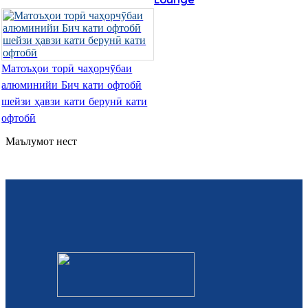
Slovenčina
Српски
Матоъҳои торӣ чаҳорчӯбаи
Точики
алюминийи Бич кати офтобӣ
шейзи ҳавзи кати берунӣ кати
Shqip
офтобӣ
Қазақ Тілі
Маълумот нест
Bosanski
italiano
Кыргызча
Lëtzebuergesch
Magyar
हिन्दी