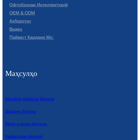
Беларуская
Офтобхонаи Интеллектуалӣ
OEM & ODM
ਪੰਜਾਬੀ
Ахборотҳо
বাংলা
Видео
Пайваст Кардани Мо:
dansk
മലയാളം
मराठी
Маҳсулҳо
ಕನ್ನಡ
ગુજરાતી
Маҷмӯи мебели берунӣ
ଓଡ଼ିଆ
Дивани беруна
Basa Jawa
Мизу курсии беруна
bahasa Indonesia
Кафедраи берунӣ
Sundanese