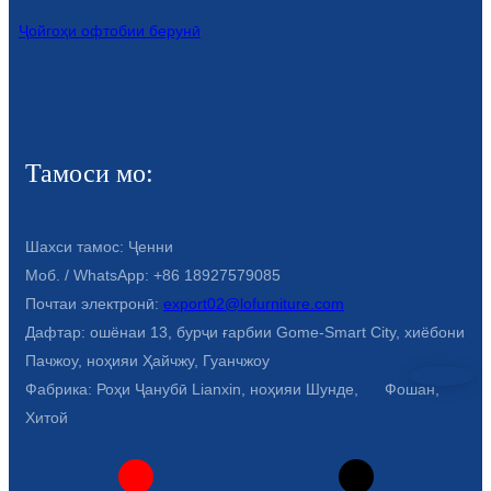
Ҷойгоҳи офтобии берунӣ
Türkçe
فارسی
հայերեն
Azərbaycan
Тамоси мо:
עִבְרִית
Шахси тамос: Ҷенни
Kurmancî
Моб. / WhatsApp: +86 18927579085
العربية
Почтаи электронӣ:
export02@lofurniture.com
Дафтар: ошёнаи 13, бурҷи ғарбии Gome-Smart City, хиёбони
O'zbek
Пачжоу, ноҳияи Ҳайчжу, Гуанчжоу
繁體中文
Фабрика: Роҳи Ҷанубӣ Lianxin, ноҳияи Шунде, Фошан,
Хитой
中文
ئۇيغۇرچە