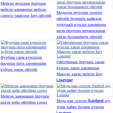
Română
Мебели муосири берунии
мебели алюминии мебели
Модаҳои муосири соҳили
Kiswahili
слинги такягоҳи Бич офтобӣ
офтобӣ болишти кафкҳои
ខ្មែរ
зудхушкӣ курсии алюминии
шези берунии меҳмонхонаи
日语
ҳавзи боҳашамати офтобӣ
Maori
Deutsch
Фурӯши гарм курсиҳои
Офтобхонаи берунии ҳавзи
සිංහල
берунии боғи алюминийи
курсии ҳавзи алюминии
қубури ҳавзи офтобӣ
Català
Маводи ҳавзи мебели Бич
Lounger
Bahasa Melayu
Cymraeg
Мебели замонавии берунии
Мода нав соҳили Sunbed зуд
پښتو
рахти хоби офтобии соҳил
хушк кафке болине курсии
Ελληνικά
Lounge