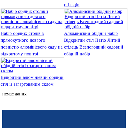
Română
стільців
Kiswahili
ខ្មែរ
Набір обідніх столів з
Алюмінієвий обідній набір
日语
прямокутного довгого
Відкритий стіл Патіо Литий
повністю алюмінієвого саду на
стілець Всепогодний садовий
Maori
відкритому повітрі
обідній набір
Deutsch
සිංහල
Відкритий алюмінієвий обідній
Català
стіл із загартованим склом
Bahasa Melayu
немає даних
Cymraeg
پښتو
Ελληνικά