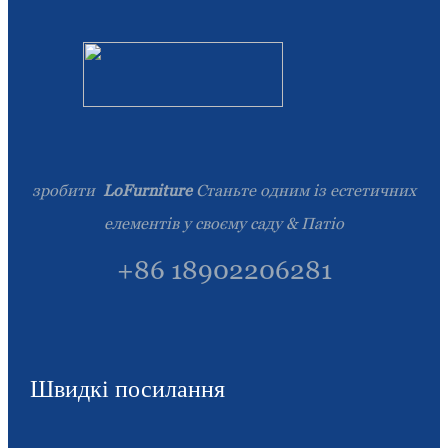
Slovenčina
Српски
Точики
Shqip
зробити
LoFurniture
Станьте одним із естетичних
Қазақ Тілі
елементів у своєму саду & Патіо
Bosanski
+86 18902206281
italiano
Кыргызча
Lëtzebuergesch
Швидкі посилання
Magyar
हिन्दी