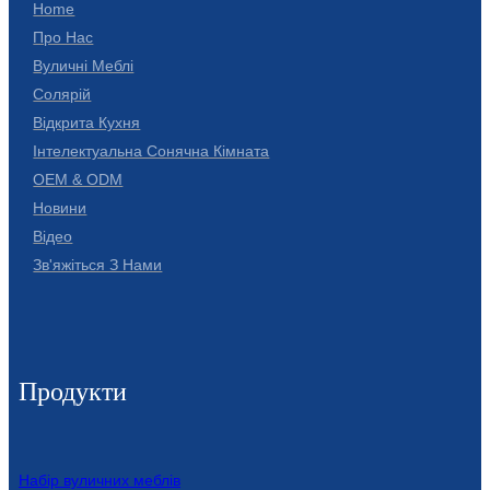
Home
Íslenska
Про Нас
Hrvatski
Вуличні Меблі
Солярій
Македонски
Відкрита Кухня
سنڌي
Інтелектуальна Сонячна Кімната
OEM & ODM
русский
Новини
Відео
اردو
Зв'яжіться З Нами
יידיש
Українська
தமிழ்
Продукти
български
తెలుగు
Набір вуличних меблів