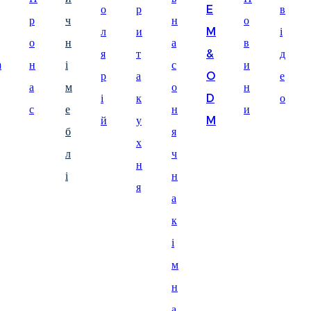
о
р
E
в
Suomi
р
ч
н
о
л
и
M
і
lietuvių
о
н
а
в
я
т
&
д
m
н
і
с
и
svenska
р
а
O
е
а
м
о
н
Eesti
і
к
D
о
с
е
н
и
Gaeilgenah
й
у
M
б
я
х
Polski
л
ч
н
한국어
і
н
я
а
Malagasy fiteny
к
Corsu
і
èdè Yorùbá
м
Tiếng Việt
н
а
Монгол