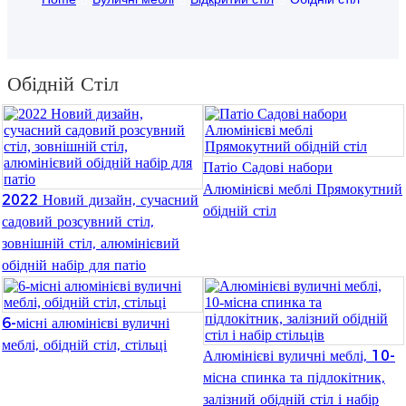
Burmese
Sesotho
Обідній Стіл
čeština
ภาษาไทย
norsk
Патіо Садові набори
Алюмінієві меблі Прямокутний
2022 Новий дизайн, сучасний
Afrikaans
обідній стіл
садовий розсувний стіл,
latviešu valoda‎
зовнішній стіл, алюмінієвий
обідній набір для патіо
ქართველი
Xhosa
6-місні алюмінієві вуличні
Latin
меблі, обідній стіл, стільці
Алюмінієві вуличні меблі, 10-
місна спинка та підлокітник,
Hausa
залізний обідній стіл і набір