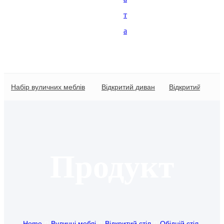
т
Igbo
а
አማርኛ
Pilipino
français
Набір вуличних меблів
Відкритий диван
Відкритий стіл
Af Soomaali
Shona
Sugbuanon
Продукт
Euskara
ລາວ
Zulu
Slovenščina
Home
Вуличні меблі
Відкритий стіл
Обідній стіл