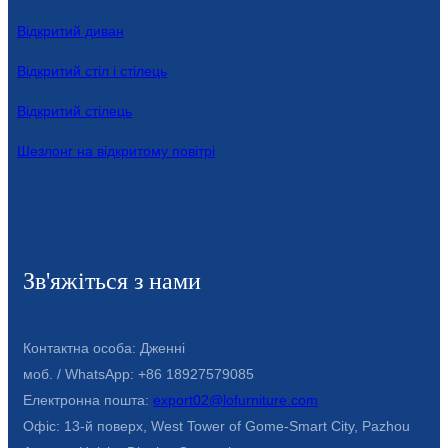
Беларуская
Відкритий диван
ਪੰਜਾਬੀ
Відкритий стіл і стілець
বাংলা
Відкритий стілець
dansk
Шезлонг на відкритому повітрі
മലയാളം
मराठी
ಕನ್ನಡ
Зв'яжіться з нами
ગુજરાતી
ଓଡ଼ିଆ
Контактна особа: Дженні
Basa Jawa
моб. / WhatsApp: +86 18927579085
bahasa Indonesia
Електронна пошта:
export02@lofurniture.com
Офіс: 13-й поверх, West Tower of Gome-Smart City, Pazhou
Sundanese