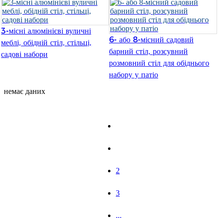
Íslenska
Hrvatski
3-місні алюмінієві вуличні
6- або 8-місний садовий
меблі, обідній стіл, стільці,
Македонски
барний стіл, розсувний
садові набори
розмовний стіл для обіднього
سنڌي
набору у патіо
русский
немає даних
اردو
יידיש
Українська
1
தமிழ்
2
български
3
తెలుగు
...