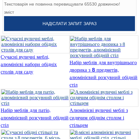
Română
Текстоварія не повинна перевищувати 65530 довжиною!
зміст
Kiswahili
НАДІСЛАТИ ЗАПИТ ЗАРАЗ
ខ្មែរ
日语
Maori
Сучасні вуличні меблі,
Набір меблів для внутрішнього
алюмінієві набори обідніх
Deutsch
дворика з 8 предметів,
столів для саду
සිංහල
алюмінієвий розсувний обідній
стіл
Català
Bahasa Melayu
Набір меблів для патіо,
Алюмінієві вуличні меблі з
Cymraeg
алюмінієвий розсувний обідній
сидячим обіднім столом і
стіл
стільцем
پښتو
Ελληνικά