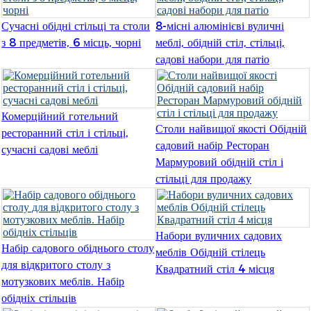
Slovenčina
Сучасні обідні стільці та столи
8-місні алюмінієві вуличні
з 8 предметів, 6 місць, чорні
меблі, обідній стіл, стільці,
Српски
садові набори для патіо
Точики
Shqip
Комерційний готельний
Столи найвищої якості Обідній
ресторанний стіл і стільці,
Қазақ Тілі
садовий набір Ресторан
сучасні садові меблі
Bosanski
Мармуровий обідній стіл і
стільці для продажу
italiano
Кыргызча
Набори вуличних садових
Lëtzebuergesch
Набір садового обіднього столу
меблів Обідній стілець
для відкритого столу з
Квадратний стіл 4 місця
Magyar
мотузкових меблів. Набір
हिन्दी
обідніх стільців