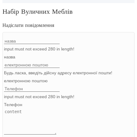
Burmese
Набір Вуличних Меблів
Sesotho
Надіслати повідомлення
čeština
ภาษาไทย
input must not exceed 280 in length!
norsk
назва
Afrikaans
Будь ласка, введіть дійсну адресу електронної пошти!
latviešu valoda‎
електронною поштою
ქართველი
input must not exceed 280 in length!
Xhosa
Телефон
Latin
Hausa