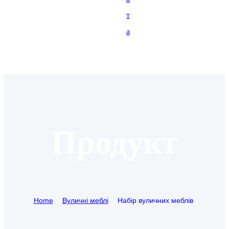
т
Igbo
а
አማርኛ
Pilipino
français
Af Soomaali
Shona
Продукт
Sugbuanon
Euskara
ລາວ
Home
Вуличні меблі
Набір вуличних меблів
Zulu
Slovenščina