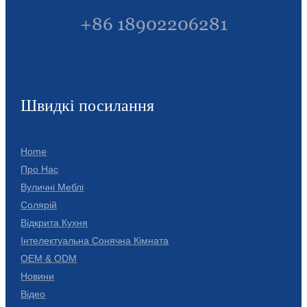
+86 18902206281
Türkçe
فارسی
հայերեն
Azərbaycan
Швидкі посилання
עִבְרִית
Home
Kurmancî
Про Нас
العربية
Вуличні Меблі
Солярій
O'zbek
Відкрита Кухня
繁體中文
Інтелектуальна Сонячна Кімната
OEM & ODM
中文
Новини
ئۇيغۇرچە
Відео