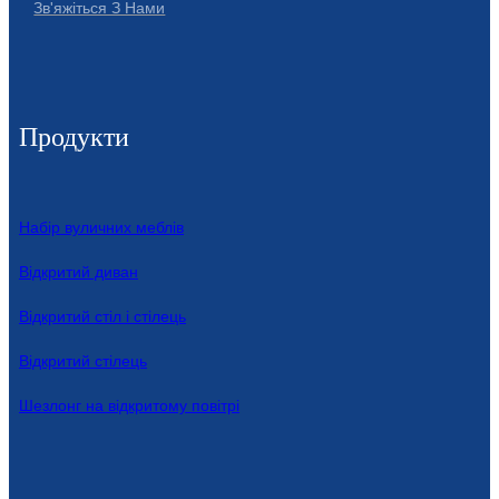
Зв'яжіться З Нами
Esperanto
Hmong
नेपाली
Продукти
Набір вуличних меблів
Відкритий диван
Відкритий стіл і стілець
Відкритий стілець
Шезлонг на відкритому повітрі