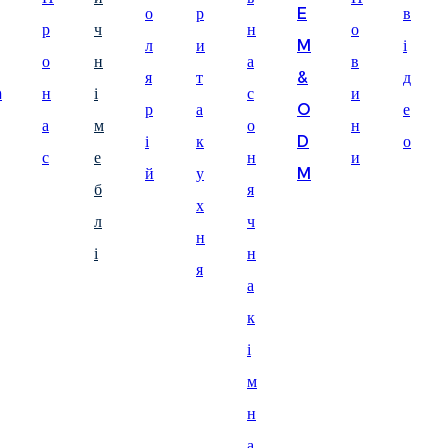
о
р
E
в
Suomi
р
ч
н
о
л
и
M
і
lietuvių
о
н
а
в
я
т
&
д
m
н
і
с
и
svenska
р
а
O
е
а
м
о
н
Eesti
і
к
D
о
с
е
н
и
Gaeilgenah
й
у
M
б
я
х
Polski
л
ч
н
한국어
і
н
я
а
Malagasy fiteny
к
Corsu
і
èdè Yorùbá
м
Tiếng Việt
н
а
Монгол