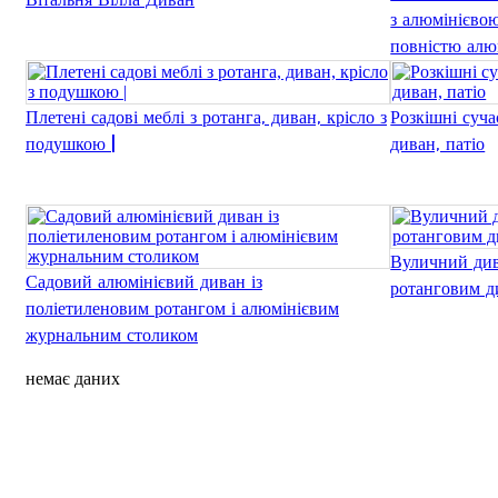
з алюмінієво
повністю алю
Плетені садові меблі з ротанга, диван, крісло з
Розкішні суча
подушкою |
диван, патіо
Вуличний див
Садовий алюмінієвий диван із
ротанговим д
поліетиленовим ротангом і алюмінієвим
журнальним столиком
немає даних