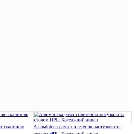
Igbo
አማርኛ
Pilipino
français
Af Soomaali
Shona
Sugbuanon
Euskara
ລາວ
Zulu
ою тканиною
Алюмінієва рама з плетеною мотузкою та
Slovenščina
столом HPL. Котеджний диван