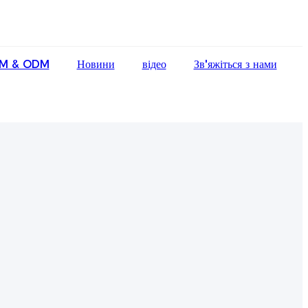
English
M & ODM
Новини
відео
Зв'яжіться з нами
Ōlelo Hawaiʻi
Faasamoa
Maltese
Español
Galego
Português
Frysk
Nederlands
Gàidhlig