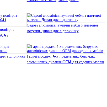
Burmese
Sesotho
čeština
Садові алюмінієві вуличні меблі з плетеної
повітрі з
мотузки Диван для відпочинку
ภาษาไทย
304 і
norsk
Afrikaans
для відпочинку
Гарячі продажі 4-х предметних безруких
алюмінієвих диванів OEM для садових меблів
latviešu valoda‎
ქართველი
Xhosa
Latin
Hausa