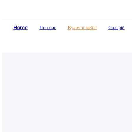
Home
Про нас
Вуличні меблі
Солярій