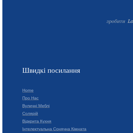
зробити
Lo
Швидкі посилання
Home
Про Нас
Вуличні Меблі
Солярій
Відкрита Кухня
Інтелектуальна Сонячна Кімната