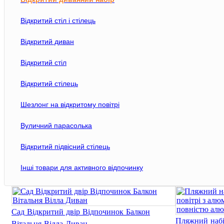
Відкритий стіл і стілець
Відкритий диван
Відкритий стіл
Обідній стіл
Відкритий стілець
Шезлонг на відкритому повітрі
Вуличний парасолька
Відкритий підвісний стілець
Інші товари для активного відпочинку
Сад Відкритий двір Відпочинок Балкон
Пляжний набі
Вітальня Вілла Диван