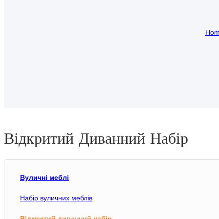
Hom
Відкритий Диванний Набір
Вуличні меблі
Набір вуличних меблів
Відкритий диванний набір