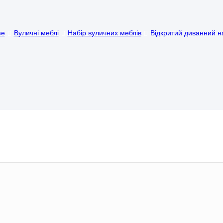
e
Вуличні меблі
Набір вуличних меблів
Відкритий диванний н