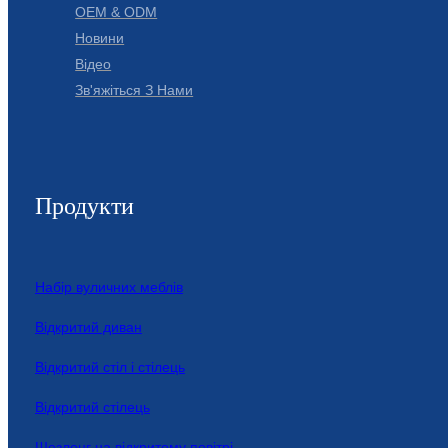
OEM & ODM
Новини
Відео
Зв'яжіться З Нами
Продукти
Набір вуличних меблів
Відкритий диван
Відкритий стіл і стілець
Відкритий стілець
Шезлонг на відкритому повітрі