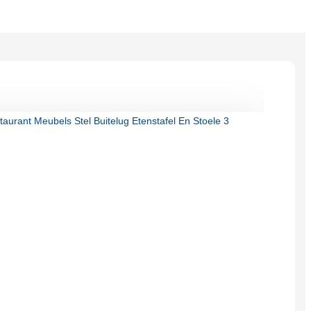
Burmese
Sesotho
čeština
ภาษาไทย
norsk
Afrikaans
latviešu valoda‎
ქართველი
Xhosa
Latin
Hausa