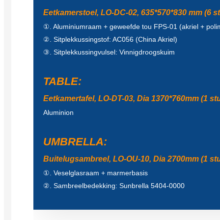
Eetkamerstoel, LO-DC-02, 635*570*830 mm (6 stu
①. Aluminiumraam + geweefde tou FPS-01 (akriel + poli
②. Sitplekkussingstof: AC056 (China Akriel)
③. Sitplekkussingvulsel: Vinnigdroogskuim
TABLE:
Eetkamertafel, LO-DT-03, Dia 1370*760mm (1 stuk
Aluminion
UMBRELLA:
Buitelugsambreel, LO-OU-10, Dia 2700mm (1 stuk 
①. Veselglasraam + marmerbasis
②. Sambreelbedekking: Sunbrella 5404-0000