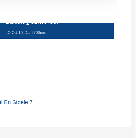
Slovenčina
Buitelug sambreel
Српски
LO-OU-10, Dia 2700mm
Точики
Shqip
Қазақ Тілі
Bosanski
italiano
Кыргызча
Lëtzebuergesch
Magyar
हिन्दी