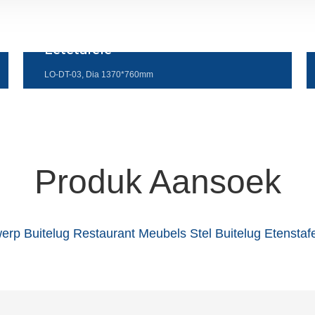
Eetetafele
LO-DT-03, Dia 1370*760mm
Produk Aansoek