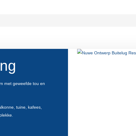
ing
am met geweefde tou en
lkonne, tuine, kafees,
plekke.