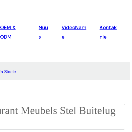
English
OEM &
Nuu
VideoNam
Kontak
Ōlelo Hawaiʻi
ODM
s
e
nie
Faasamoa
Maltese
Español
En Stoele
Galego
Português
Frysk
Nederlands
Gàidhlig