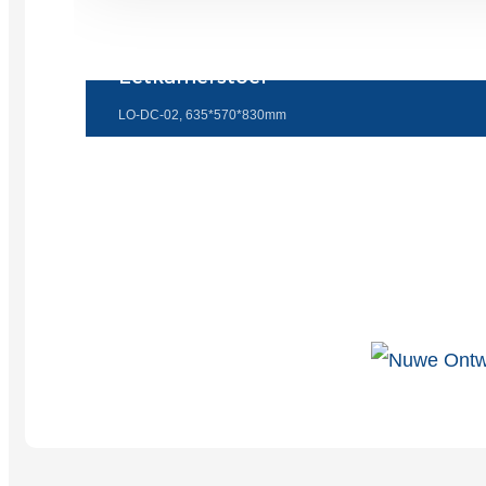
Eetkamerstoel
LO-DC-02, 635*570*830mm