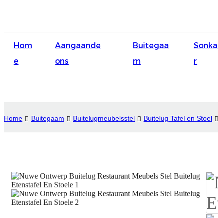
Hom
Aangaande
Buitegaa
Sonk
e
ons
m
r
Home
Buitegaam
Buitelugmeubelsstel
Buitelug Tafel en Stoel