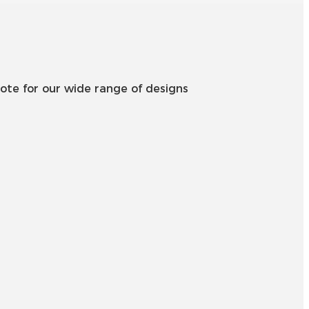
Íslenska
Hrvatski
Македонски
ote for our wide range of designs
سنڌي
русский
اردو
יידיש
Українська
தமிழ்
български
తెలుగు