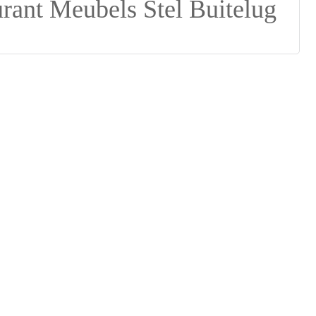
Suomi
lietuvių
svenska
Eesti
Gaeilgenah
Polski
한국어
Malagasy fiteny
Corsu
èdè Yorùbá
Tiếng Việt
Монгол