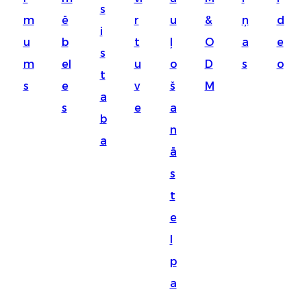
s
Suomi
m
ē
r
u
&
ņ
d
i
lietuvių
u
b
t
ļ
O
a
e
s
m
el
u
o
D
s
o
svenska
t
s
e
v
š
M
Eesti
a
s
e
a
Gaeilgenah
b
n
a
Polski
ā
한국어
s
t
Malagasy fiteny
e
Corsu
l
èdè Yorùbá
p
Tiếng Việt
a
Монгол