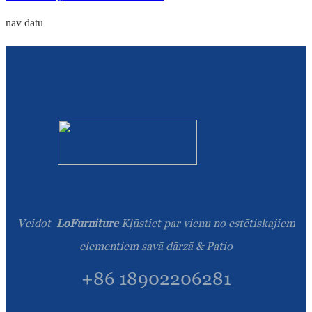
nav datu
Veidot
LoFurniture
Kļūstiet par vienu no estētiskajiem
elementiem savā dārzā & Patio
+86 18902206281