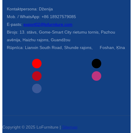
Kontaktpersona: Dženija
Mob. / WhatsApp: +86 18927579085
E-pasts:
export02@lofurniture.com
Birojs: 13. stāvs, Gome-Smart City rietumu tornis, Pazhou
avēnija, Haizhu rajons, Guandžou
Rūpnīca: Lianxin South Road, Shunde rajons, Foshan, Ķīna
Copyright © 2025 LoFurniture |
Sitemap