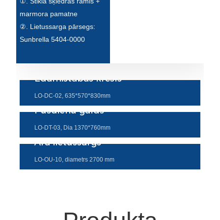
①. Stikla šķiedras rāmis +
Esperanto
marmora pamatne
Hmong
②. Lietussarga pārsegs:
Sunbrella 5404-0000
नेपाली
Ēdamistabas krēsls
LO-DC-02, 635*570*830mm
Pusdienu galds
LO-DT-03, Dia 1370*760mm
Āra lietussargs
LO-OU-10, diametrs 2700 mm