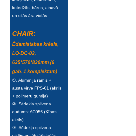
Беларуская
kotedžās, bāros, ainavā
ਪੰਜਾਬੀ
un citās āra vietās.
বাংলা
CHAIR:
dansk
Ēdamistabas krēsls,
മലയാളം
LO-DC-02,
मराठी
635*570*830mm (6
gab. 1 komplektam)
ಕನ್ನಡ
①. Alumīnija rāmis +
ગુજરાતી
austa virve FPS-01 (akrils
+ polimēru gumija)
ଓଡ଼ିଆ
②. Sēdekļa spilvena
Basa Jawa
audums: AC056 (Ķīnas
akrils)
bahasa Indonesia
③. Sēdekļa spilvena
Sundanese
pildījums: ātri žūstošās