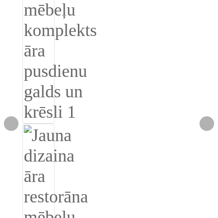
Burmese
Sesotho
čeština
ภาษาไทย
norsk
Afrikaans
latviešu valoda‎
ქართველი
Xhosa
Latin
Hausa