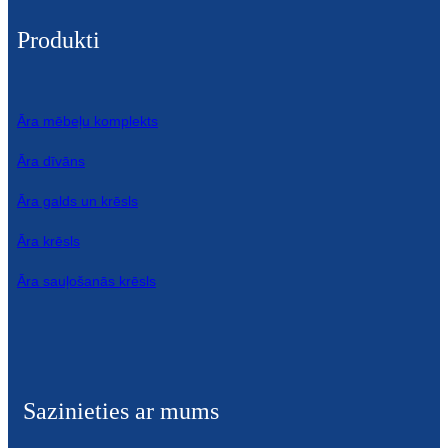
Produkti
Āra mēbeļu komplekts
Āra dīvāns
Āra galds un krēsls
Āra krēsls
Āra sauļošanās krēsls
Sazinieties ar mums