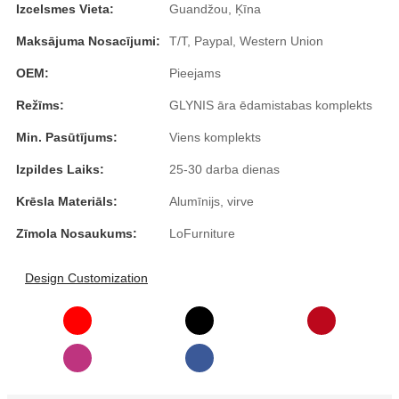
Izcelsmes Vieta:
Guandžou, Ķīna
Slovenčina
Maksājuma Nosacījumi:
T/T, Paypal, Western Union
Српски
OEM:
Pieejams
Точики
Režīms:
GLYNIS āra ēdamistabas komplekts
Shqip
Min. Pasūtījums:
Viens komplekts
Izpildes Laiks:
25-30 darba dienas
Қазақ Тілі
Krēsla Materiāls:
Alumīnijs, virve
Bosanski
Zīmola Nosaukums:
LoFurniture
italiano
Кыргызча
Design Customization
Lëtzebuergesch
Magyar
हिन्दी