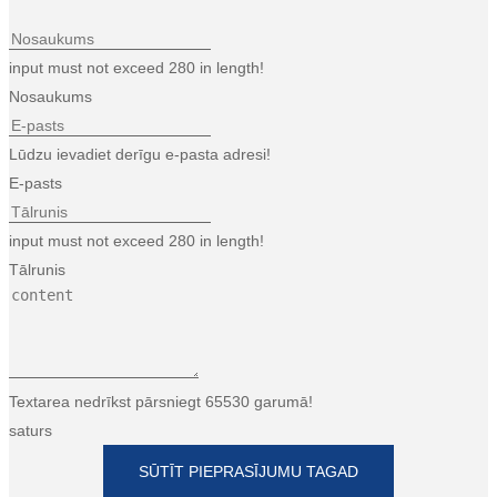
input must not exceed 280 in length!
Nosaukums
Lūdzu ievadiet derīgu e-pasta adresi!
E-pasts
input must not exceed 280 in length!
Tālrunis
Textarea nedrīkst pārsniegt 65530 garumā!
saturs
SŪTĪT PIEPRASĪJUMU TAGAD