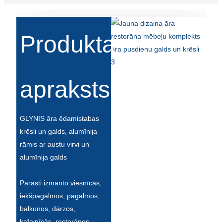
Íslenska
Hrvatski
Produkta
Македонски
سنڌي
apraksts
русский
اردو
GLYNIS āra ēdamistabas
יידיש
krēsli un galds, alumīnija
rāmis ar austu virvi un
Українська
alumīnija galds
தமிழ்
Parasti izmanto viesnīcās,
български
iekšpagalmos, pagalmos,
తెలుగు
balkonos, dārzos,
kafejnīcās, restorānos,