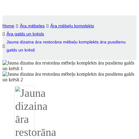
Igbo
አማርኛ
Home
Āra mēbeles
Āra mēbeļu komplekts
Āra galds un krēsls
Pilipino
Jauna dizaina āra restorāna mēbeļu komplekts āra pusdienu
français
galds un krēsli
Af Soomaali
Shona
Sugbuanon
Euskara
ລາວ
Zulu
Slovenščina