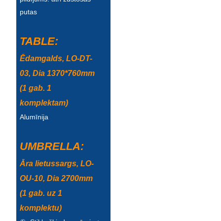
putas
Türkçe
فارسی
TABLE:
հայերեն
Ēdamgalds, LO-DT-
Azərbaycan
03, Dia 1370*760mm
(1 gab. 1
עִבְרִית
komplektam)
Kurmancî
Alumīnija
العربية
UMBRELLA:
O'zbek
Āra lietussargs, LO-
繁體中文
OU-10, Dia 2700mm
中文
(1 gab. uz 1
komplektu)
ئۇيغۇرچە