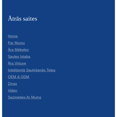
Ātrās saites
Home
Par Mums
Āra Mēbeles
Saules Istaba
Āra Virtuve
Inteliģentā Sauļošanās Telpa
OEM & ODM
Ziņas
Video
Sazinieties Ar Mums