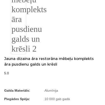
Română
Kiswahili
ខ្មែរ
日语
Maori
Deutsch
සිංහල
Jauna dizaina āra restorāna mēbeļu komplekts
āra pusdienu galds un krēsli
Català
5.0
Bahasa Melayu
Cymraeg
Galda Materiāls:
Alumīnija
پښتو
Piegādes Spēja:
10 000 gab gadā
Ελληνικά