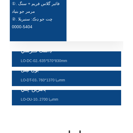
①. فائبر گلاس فريم + سنگ
Türkçe
مرمر جو بنياد
②. ڇت جو ڍڪ: سنبريلا
فارسی
5404-0000
հայերեն
Azərbaycan
ڊائننگ ڪرسي
עִבְרִית
LO-DC-02، 635*570*830mm
Kurmancî
بوڻ ٽيئل
العربية
LO-DT-03، ديا 1370*760mm
ٻاھرين ڇٽي
O'zbek
LO-OU-10، ديا 2700mm
繁體中文
中文
ئۇيغۇرچە