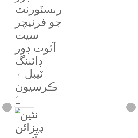
Igbo
አማርኛ
Pilipino
français
Af Soomaali
Shona
Sugbuanon
Euskara
ລາວ
Zulu
Slovenščina