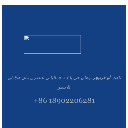
ٺاهڻ
لو فرنيچر
توهان جي باغ ۾ جمالياتي عنصرن مان هڪ ٿيو
& پيٽيو
+86 18902206281