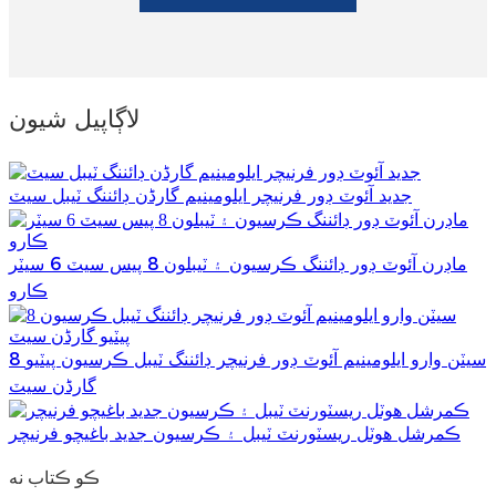
لاڳاپيل شيون
جديد آئوٽ ڊور فرنيچر ايلومينيم گارڈن ڊائننگ ٽيبل سيٽ
ماڊرن آئوٽ ڊور ڊائننگ ڪرسيون ۽ ٽيبلون 8 پيس سيٽ 6 سيٽر
ڪارو
8 سيٽن وارو ايلومينيم آئوٽ ڊور فرنيچر ڊائننگ ٽيبل ڪرسيون پيٽيو
گارڈن سيٽ
ڪمرشل هوٽل ريسٽورنٽ ٽيبل ۽ ڪرسيون جديد باغيچو فرنيچر
ڪو ڪتاب نه