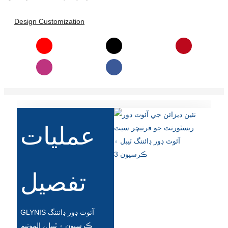
Slovenčina
Design Customization
Српски
Точики
Shqip
Қазақ Тілі
Bosanski
عمليات
italiano
Кыргызча
تفصيل
Lëtzebuergesch
Magyar
GLYNIS آئوٽ ڊور ڊائننگ
हिन्दी
ڪرسيون ۽ ٽيبل، المونيم