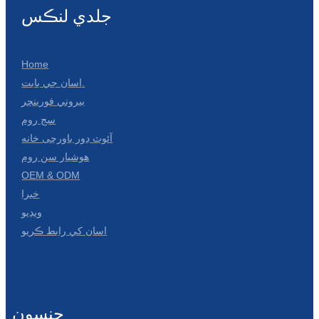
جلدي لنڪس
Home
اسان جي بابت.
بيروني فورينچر
سج روم
آئوٽ ڊور باورچی خانه
هوشيار سن روم
OEM & ODM
خبرا
ويڊيو
اسان کي رابط ڪريو
جنسون