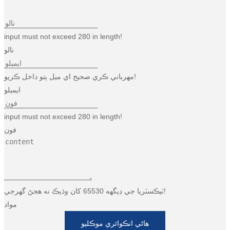
input must not exceed 280 in length!
نالو
مهرباني ڪري صحيح اي ميل پتو داخل ڪريو!
ايميلو
input must not exceed 280 in length!
فون
ٽيڪسٽريا جي ڊيگهه 65530 کان وڌيڪ نه هجڻ گهرجي!
مواد
هاڻي انڪوائري موڪليو