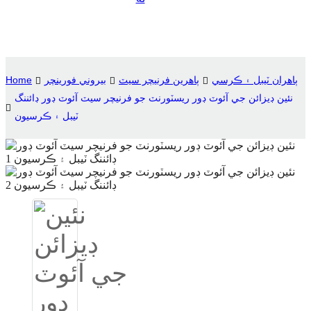
Suomi
lietuvių
svenska
ٻاهران ٽيبل ۽ ڪرسي
ٻاهرين فرنيچر سيٽ
بيروني فورينچر
Home
Eesti
نئين ڊيزائن جي آئوٽ ڊور ريسٽورنٽ جو فرنيچر سيٽ آئوٽ ڊور ڊائننگ
ٽيبل ۽ ڪرسيون
Gaeilgenah
Polski
한국어
Malagasy fiteny
Corsu
èdè Yorùbá
Tiếng Việt
Монгол