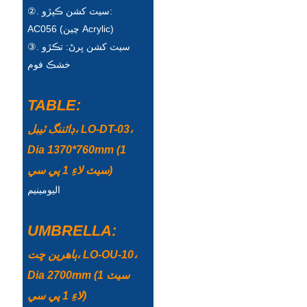
Беларуская
②. سيٽ کشن ڪپڙو:
AC056 (چين Acrylic)
ਪੰਜਾਬੀ
③. سيٽ کشن ڀرڻ: تڪڙو
বাংলা
خشڪ فوم
dansk
TABLE:
മലയാളം
ڊائننگ ٽيبل، LO-DT-03،
मराठी
Dia 1370*760mm (1
ಕನ್ನಡ
سيٽ لاءِ 1 پي سي)
اليومينيم
ગુજરાતી
ଓଡ଼ିଆ
UMBRELLA:
Basa Jawa
ٻاهرين ڇت، LO-OU-10،
bahasa Indonesia
Dia 2700mm (1 سيٽ
لاءِ 1 پي سي)
Sundanese