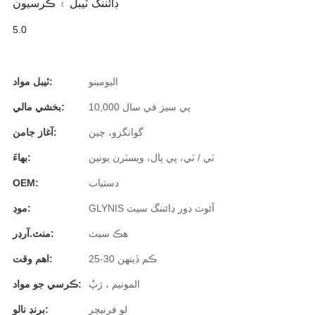
ڊائننگ ٽيبل ۽ ڪرسيون
Română
5.0
Kiswahili
ខ្មែរ
اليومينو
ٽيبل مواد:
日语
10,000 پي سيز في سال
بخشي مالي:
Maori
گوانگزو، چين
آغاز جامن:
Deutsch
ٽي / ٽي، پي پال، ويسٽرن يونين
بهاءَ:
සිංහල
دستياب
OEM:
Català
GLYNIS آئوٽ ڊور ڊائننگ سيٽ
موڊ:
Bahasa Melayu
هڪ سيٽ
منٽ.آرڊر:
Cymraeg
25-30 ڪم ڏينهن
اهم وقت:
پښتو
المونيم ، رَپُ
ڪرسي جو مواد:
لو فرنيچر
برنڊ نالو:
Ελληνικά