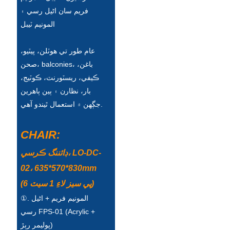
Íslenska
فريم سان اڻيل رسي ۽
المونيم ٽيبل
Hrvatski
Македонски
عام طور تي هوٽلن، پيٽيو،
صحن، balconies، باغن،
سنڌي
ڪيفي، ريسٽورنٽ، ڪوٽيج،
русский
بار، نظارن ۽ ٻين ٻاهرين
جڳهن ۾ استعمال ٿيندو آهي.
اردو
יידיש
CHAIR:
Українська
ڊائننگ ڪرسي، LO-DC-
02، 635*570*830mm
தமிழ்
(6 پي سيز لاءِ 1 سيٽ)
български
①. المونيم فريم + اڻيل
తెలుగు
رسي FPS-01 (Acrylic +
پوليمر رٻڙ)