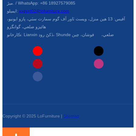
ميڙ. / WhatsApp: +86 18927579085
export02@lofurniture.com
ايميلو:
آفيس: 13 هين منزل، ويسٽ ٽاور آف گوم سمارٽ سٽي، پازو ايونيو،
هائيزو ضلعي، گوانگزو
ڪارخانو: Lianxin ڏکڻ روڊ، Shunde ضلعي، فوشان، چين
Copyright © 2025 LoFurniture |
Sitemap