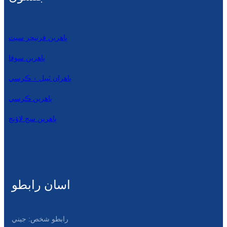
ٻاهرين فرنيچر سيٽ
ٻاهرين سوفا
ٻاهران ٽيبل ۽ ڪرسي
ٻاهرين ڪرسي
ٻاھرين سج لاؤنج
اسان رابطو
رابطو شخص: جيني