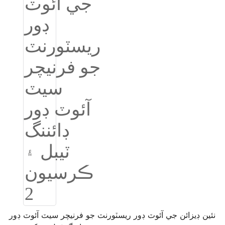
Burmese
Sesotho
čeština
ภาษาไทย
norsk
Afrikaans
latviešu valoda‎
ქართველი
Xhosa
Latin
Hausa
نئين ڊيزائن جي آئوٽ ڊور ريسٽورنٽ جو فرنيچر سيٽ آئوٽ ڊور